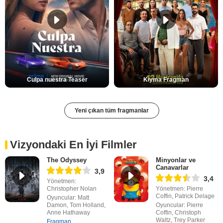
Culpa nuestra Teaser
Kıyma Fragman
Yeni çıkan tüm fragmanlar
Vizyondaki En İyi Filmler
The Odyssey
Minyonlar ve
Canavarlar
3,9
3,4
Yönetmen:
Christopher Nolan
Yönetmen: Pierre
Coffin, Patrick Delage
Oyuncular: Matt
Damon, Tom Holland,
Oyuncular: Pierre
Anne Hathaway
Coffin, Christoph
Waltz, Trey Parker
Fragman