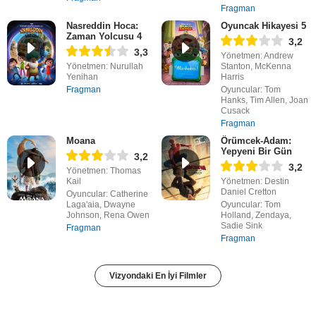
Fragman
Nasreddin Hoca:
Oyuncak Hikayesi 5
Zaman Yolcusu 4
3,2
3,3
Yönetmen: Andrew
Yönetmen: Nurullah
Stanton, McKenna
Yenihan
Harris
Fragman
Oyuncular: Tom
Hanks, Tim Allen, Joan
Cusack
Fragman
Moana
Örümcek-Adam:
Yepyeni Bir Gün
3,2
3,2
Yönetmen: Thomas
Kail
Yönetmen: Destin
Daniel Cretton
Oyuncular: Catherine
Laga'aia, Dwayne
Oyuncular: Tom
Johnson, Rena Owen
Holland, Zendaya,
Sadie Sink
Fragman
Fragman
Vizyondaki En İyi Filmler