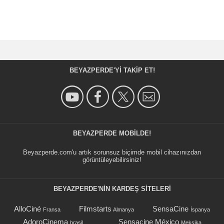
BEYAZPERDE'YI TAKIP ET!
BEYAZPERDE MOBILDE!
Beyazperde.com'u artık sorunsuz biçimde mobil cihazınızdan
görüntüleyebilirsiniz!
BEYAZPERDE'NIN KARDEŞ SİTELERİ
AlloCiné
Filmstarts
SensaCine
Fransa
Almanya
İspanya
AdoroCinema
Sensacine México
brasil
Meksika