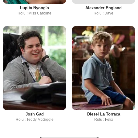
Lupita Nyong'o
Alexander England
Rolü : Miss Caroline
Rolü : Dave
Josh Gad
Diesel La Torraca
Rolü : Teddy McGiggle
Rolü : Felix