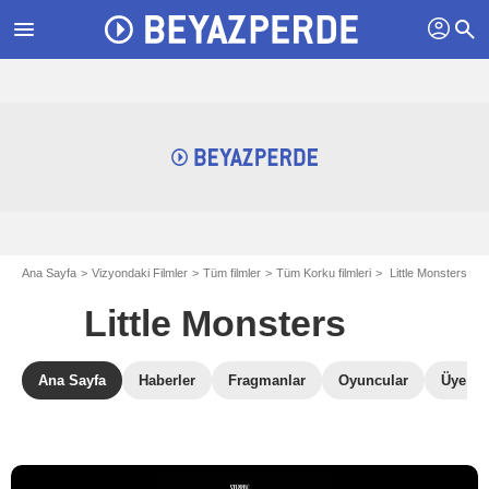
profil
menu
search
Ana Sayfa
Vizyondaki Filmler
Tüm filmler
Tüm Korku filmleri
Little Monsters
Little Monsters
Ana Sayfa
Haberler
Fragmanlar
Oyuncular
Üye Ele