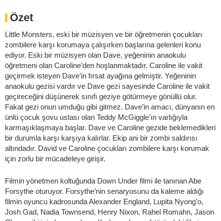
Özet
Little Monsters, eski bir müzisyen ve bir öğretmenin çocukları
zombilere karşı korumaya çalışırken başlarına gelenleri konu
ediyor. Eski bir müzisyen olan Dave, yeğeninin anaokulu
öğretmeni olan Caroline’den hoşlanmaktadır. Caroline ile vakit
geçirmek isteyen Dave’in fırsat ayağına gelmiştir. Yeğeninin
anaokulu gezisi vardır ve Dave gezi sayesinde Caroline ile vakit
geçireceğini düşünerek sınıfı geziye götürmeye gönüllü olur.
Fakat gezi onun umduğu gibi gitmez. Dave’in amacı, dünyanın en
ünlü çocuk şovu ustası olan Teddy McGiggle’ın varlığıyla
karmaşıklaşmaya başlar. Dave ve Caroline gezide beklemedikleri
bir durumla karşı karşıya kalırlar. Ekip ani bir zombi saldırısı
altındadır. David ve Caroline çocukları zombilere karşı korumak
için zorlu bir mücadeleye girişir.
Filmin yönetmen koltuğunda Down Under filmi ile tanınan Abe
Forsythe oturuyor. Forsythe’nin senaryosunu da kaleme aldığı
filmin oyuncu kadrosunda Alexander England, Lupita Nyong'o,
Josh Gad, Nadia Townsend, Henry Nixon, Rahel Romahn, Jason