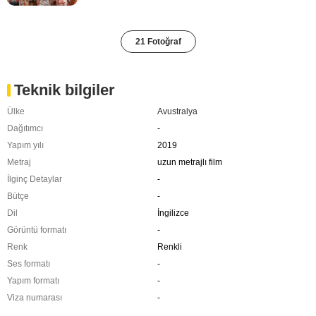
21 Fotoğraf
Teknik bilgiler
Ülke
Avustralya
Dağıtımcı
-
Yapım yılı
2019
Metraj
uzun metrajlı film
İlginç Detaylar
-
Bütçe
-
Dil
İngilizce
Görüntü formatı
-
Renk
Renkli
Ses formatı
-
Yapım formatı
-
Viza numarası
-