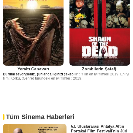
Zombilerin Şafağı
Yeraltı Canavarı
Bu filmi sevdiyseniz, şunlar da ilginizi çekebilir: :
Yılın en iyi filmleri 2019
,
En iyi
film: Korku
,
{Genre} türündeki en iyi filmler : 2019
.
Tüm Sinema Haberleri
63. Uluslararası Antalya Altın
Portakal Film Festivali'nin Jüri