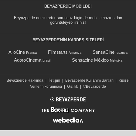
BEYAZPERDE MOBILDE!
Beyazperde.com'u artık sorunsuz biçimde mobil cihazınızdan
görüntüleyebilirsiniz!
BEYAZPERDE'NIN KARDEŞ SİTELERİ
AlloCiné
Filmstarts
SensaCine
Fransa
Almanya
İspanya
AdoroCinema
Sensacine México
brasil
Meksika
Beyazperde Hakkında
|
İletişim
|
Beyazperde Kullanım Şartları
|
Kişisel
Verilerin korunmasi
|
Gizlilik
|
©Beyazperde