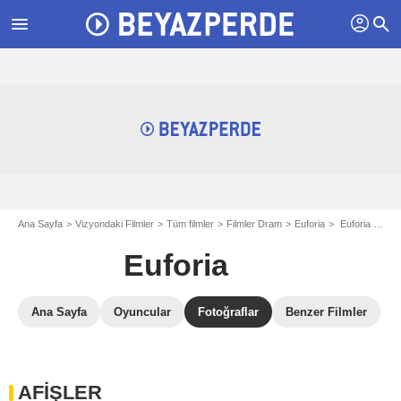
profil
menu
search
Ana Sayfa
Vizyondaki Filmler
Tüm filmler
Filmler Dram
Euforia
Euforia Filmi Galerisi
Euforia
Ana Sayfa
Oyuncular
Fotoğraflar
Benzer Filmler
AFİŞLER