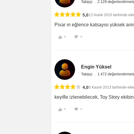
Takipçi
2.129 değerlendirmel
5,0
12 Aralık 2010 tarihinde ekl
Pixar ın eğlence katsayısı yüksek ani
0
0
Engin Yüksel
Takipçi
1.472 değerlendirmel
4,0
5 Kasım 2013 tarihinde ekl
keyifle izlenebilecek, Toy Story ekibi
0
0