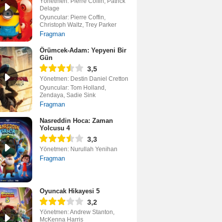
Yönetmen: Pierre Coffin, Patrick
Delage
Oyuncular: Pierre Coffin,
Christoph Waltz, Trey Parker
Fragman
Örümcek-Adam: Yepyeni Bir
Gün
3,5
Yönetmen: Destin Daniel Cretton
Oyuncular: Tom Holland,
Zendaya, Sadie Sink
Fragman
Nasreddin Hoca: Zaman
Yolcusu 4
3,3
Yönetmen: Nurullah Yenihan
Fragman
Oyuncak Hikayesi 5
3,2
Yönetmen: Andrew Stanton,
McKenna Harris