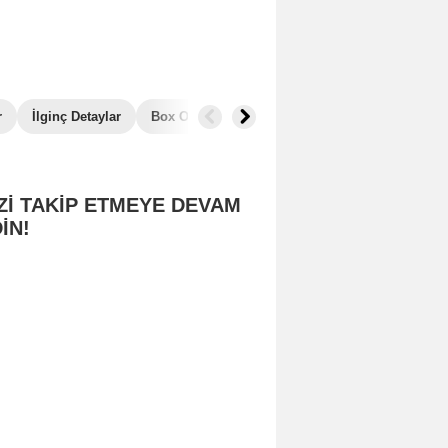
r
İlginç Detaylar
Box Office
Benzer Filmler
Zİ TAKİP ETMEYE DEVAM
İN!