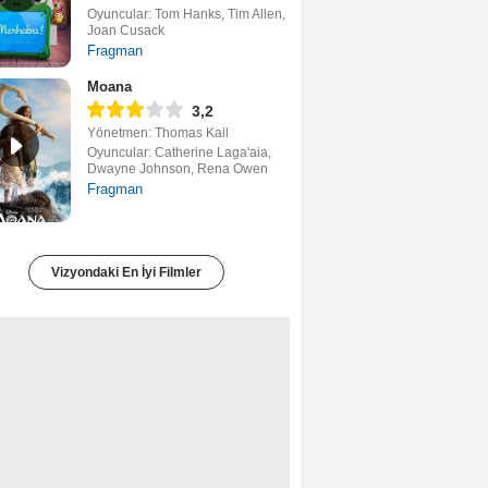
Oyuncular: Tom Hanks, Tim Allen,
Joan Cusack
Fragman
Moana
3,2
Yönetmen: Thomas Kail
Oyuncular: Catherine Laga'aia,
Dwayne Johnson, Rena Owen
Fragman
Vizyondaki En İyi Filmler