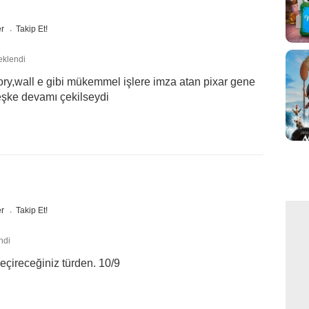
er
Takip Et!
eklendi
ory,wall e gibi mükemmel işlere imza atan pixar gene
şke devamı çekilseydi
er
Takip Et!
ndi
geçireceğiniz türden. 10/9