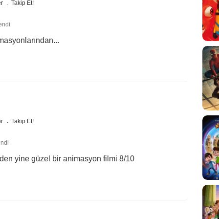
er
Takip Et!
endi
masyonlarından...
er
Takip Et!
endi
nden yine güzel bir animasyon filmi 8/10