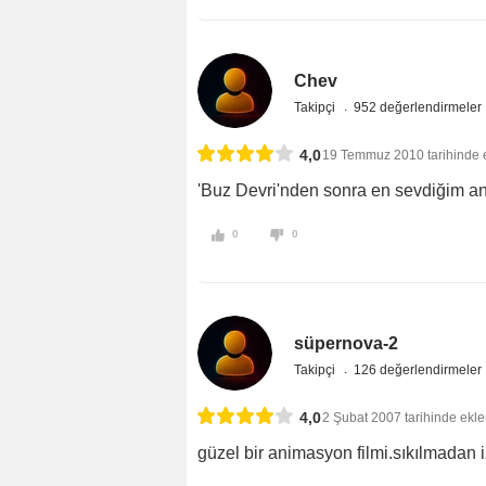
Chev
Takipçi
952 değerlendirmeler
4,0
19 Temmuz 2010 tarihinde 
'Buz Devri'nden sonra en sevdiğim an
0
0
süpernova-2
Takipçi
126 değerlendirmeler
4,0
2 Şubat 2007 tarihinde ekle
güzel bir animasyon filmi.sıkılmadan i