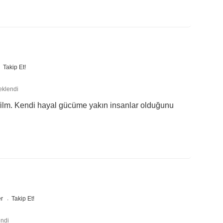
Takip Et!
eklendi
 film. Kendi hayal gücüme yakın insanlar olduğunu
er
Takip Et!
endi