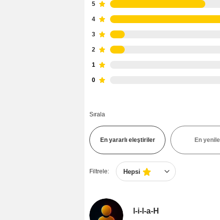
5
4
3
2
1
0
Sırala
En yararlı eleştiriler
En yenile
Filtrele:
Hepsi
l-i-l-a-H