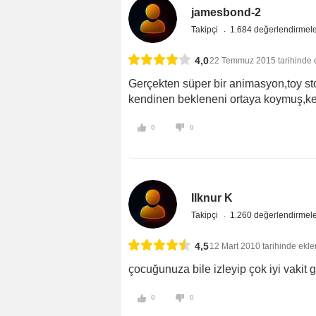
jamesbond-2
Takipçi
1.684 değerlendirmel
4,0
22 Temmuz 2015 tarihinde 
Gerçekten süper bir animasyon,toy st
kendinen bekleneni ortaya koymuş,ke
0
0
Ilknur K
Takipçi
1.260 değerlendirmel
4,5
12 Mart 2010 tarihinde ekle
çocuğunuza bile izleyip çok iyi vakit 
0
0