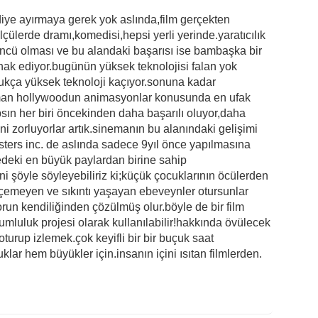
diye ayırmaya gerek yok aslında,film gerçekten
lçülerde dramı,komedisi,hepsi yerli yerinde.yaratıcılık
cü olması ve bu alandaki başarısı ise bambaşka bir
 hak ediyor.bugünün yüksek teknolojisi falan yok
oldukça yüksek teknoloji kaçıyor.sonuna kadar
aman hollywoodun animasyonlar konusunda en ufak
sın her biri öncekinden daha başarılı oluyor,daha
i zorluyorlar artık.sinemanın bu alanındaki gelişimi
ers inc. de aslında sadece 9yıl önce yapılmasına
deki en büyük paylardan birine sahip
i şöyle söyleyebiliriz ki;küçük çocuklarının öcülerden
emeyen ve sıkıntı yaşayan ebeveynler otursunlar
sorun kendiliğinden çözülmüş olur.böyle de bir film
mluluk projesi olarak kullanılabilir!hakkında övülecek
oturup izlemek.çok keyifli bir bir buçuk saat
klar hem büyükler için.insanın içini ısıtan filmlerden.