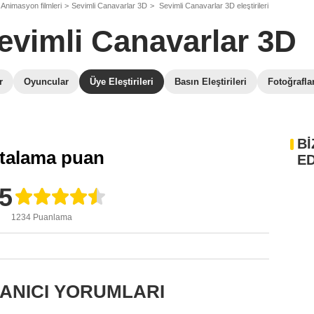
Animasyon filmleri
Sevimli Canavarlar 3D
Sevimli Canavarlar 3D eleştirileri
evimli Canavarlar 3D
r
Oyuncular
Üye Eleştirileri
Basın Eleştirileri
Fotoğrafla
Bİ
talama puan
ED
,5
1234 Puanlama
LANICI YORUMLARI