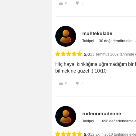
0
0
muhtekulade
Takipçi
30 değerlendirmeler
5,0
23 Temmuz 2009 tarihinde 
Hiç hayal kırıklığına uğramadığım bir
bilmek ne güzel ;) 10/10
0
0
rudeonerudeone
Takipçi
1.698 değerlendirmel
5,0
12 Ekim 2010 tarihinde ekl