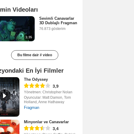
lmin Videoları
Sevimli Canavarlar
3D Dublajlı Fragman
76.873 gösterim
1:35
Bu filme dair # video
zyondaki En İyi Filmler
The Odyssey
3,9
Yönetmen: Christopher Nolan
Oyuncular: Matt Damon, Tom
Holland, Anne Hathaway
Fragman
Minyonlar ve Canavarlar
3,4