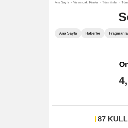
Ana Sayfa
Vizyondaki Filmler
Tüm filmler
Tüm 
S
Ana Sayfa
Haberler
Fragmanla
Or
4
87 KUL