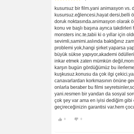
kusursuz bir film.yani animasyon vs. 
kusursuz.eğlencesi,hayat dersi,belli ö
doruk noktasında.animasyon olarak ön
konu ve başlı başına ayrıca takdirleri
monsters inc.te,tabii ki o yıllar için 
sevimli,samimi.aslında baktığınız z
problemi yok,hangi şirket yaparsa yap
büyük sükse yapıyor,akademi ödüllerin
inkar etmek zaten mümkün değil,monst
karşın bugün gördüğümüz bu ilerleme
kuşkusuz.konusu da çok ilgi çekici,yan
canavarlardan korkmasının önüne geç
onlarla beraber bu filmi seyretsinler,
yani.resmen bir yandan da sosyal soru
çok şey var ama en iyisi dediğim gibi 
geçireceğinizin garantisi var.hem çocu
0
0