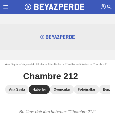
profil
menu
search
Ana Sayfa
Vizyondaki Filmler
Tüm filmler
Tüm Komedi filmleri
Chambre 212
C
Chambre 212
Ana Sayfa
Haberler
Oyuncular
Fotoğraflar
Benzer 
Bu filme dair tüm haberler: "Chambre 212"