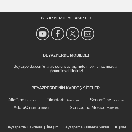
BEYAZPERDE'YI TAKIP ET!
BEYAZPERDE MOBILDE!
Beyazperde.com'u artık sorunsuz biçimde mobil cihazınızdan
görüntüleyebilirsiniz!
BEYAZPERDE'NIN KARDEŞ SİTELERİ
AlloCiné
Filmstarts
SensaCine
Fransa
Almanya
İspanya
AdoroCinema
Sensacine México
brasil
Meksika
Beyazperde Hakkında
|
İletişim
|
Beyazperde Kullanım Şartları
|
Kişisel