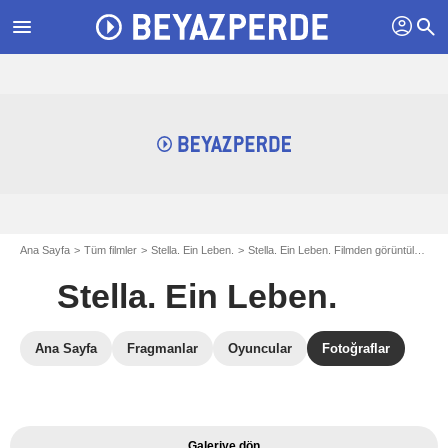
profil
menu
search
Ana Sayfa
Tüm filmler
Stella. Ein Leben.
Stella. Ein Leben. Filmden görüntüler
St
Stella. Ein Leben.
Ana Sayfa
Fragmanlar
Oyuncular
Fotoğraflar
Galeriye dön