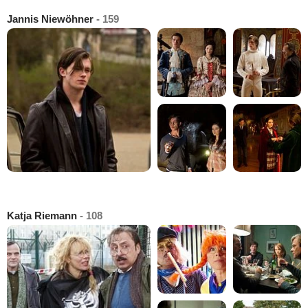
Jannis Niewöhner
- 159
Katja Riemann
- 108