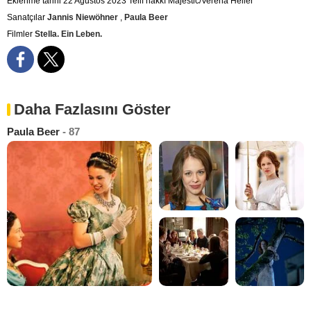
Eklenme tarihi 22 Ağustos 2023
Telif hakkı Majestic/Verena Heller
Sanatçılar
Jannis Niewöhner
,
Paula Beer
Filmler
Stella. Ein Leben.
Daha Fazlasını Göster
Paula Beer
- 87