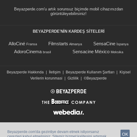
Beyazperde.com'u artık sorunsuz biçimde mobil cihazınızdan
görüntüleyebilirsiniz!
BEYAZPERDE'NIN KARDEŞ SİTELERİ
AlloCiné
Filmstarts
SensaCine
Fransa
Almanya
İspanya
AdoroCinema
Sensacine México
brasil
Meksika
Beyazperde Hakkında
|
İletişim
|
Beyazperde Kullanım Şartları
|
Kişisel
Verilerin korunmasi
|
Gizlilik
|
©Beyazperde
Beyazperde.com'da gezintiye devam etmek istiyorsanız
OK
çerezleri kabul etmelisiniz. Sitemiz hizmet kalitesini artırmak