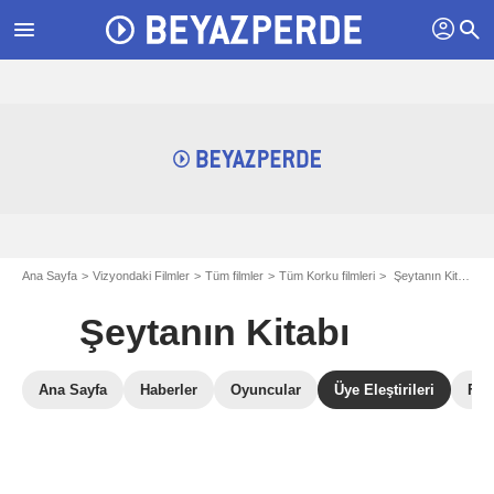
profil
menu
search
Ana Sayfa
Vizyondaki Filmler
Tüm filmler
Tüm Korku filmleri
Şeytanın Kitabı
Şeytanın Kitabı
Ana Sayfa
Haberler
Oyuncular
Üye Eleştirileri
Fot