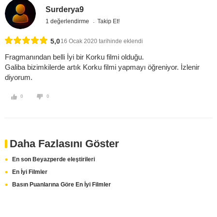
Surderya9
1 değerlendirme
Takip Et!
5,0
16 Ocak 2020 tarihinde eklendi
Fragmanından belli İyi bir Korku filmi olduğu.
Galiba bizimkilerde artık Korku filmi yapmayı öğreniyor. İzlenir
diyorum.
0
0
Daha Fazlasını Göster
En son Beyazperde eleştirileri
En İyi Filmler
Basın Puanlarına Göre En İyi Filmler