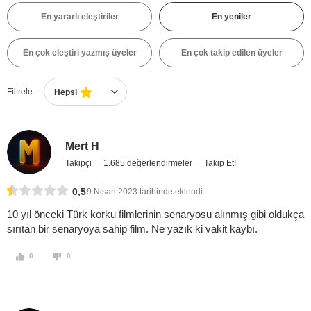
En yararlı eleştiriler
En yeniler
En çok eleştiri yazmış üyeler
En çok takip edilen üyeler
Filtrele:
Hepsi
Mert H
Takipçi
1.685 değerlendirmeler
Takip Et!
0,5
9 Nisan 2023 tarihinde eklendi
10 yıl önceki Türk korku filmlerinin senaryosu alınmış gibi oldukça
sırıtan bir senaryoya sahip film. Ne yazık ki vakit kaybı.
0
0