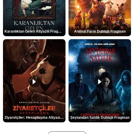
Karanlıktan Gelen Altyazılı Fragman
Animal Farm Dublajlı Fragman
Ziyaretçiler: Hesaplaşma Altyazılı Fragman
Şeytandan Satılık Dublajlı Fragman