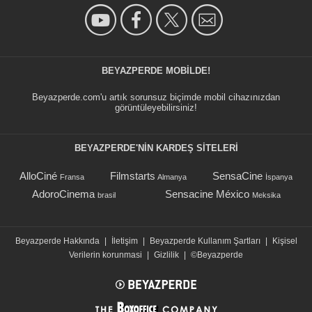
BEYAZPERDE MOBILDE!
Beyazperde.com'u artık sorunsuz biçimde mobil cihazınızdan
görüntüleyebilirsiniz!
BEYAZPERDE'NIN KARDEŞ SİTELERİ
AlloCiné
Filmstarts
SensaCine
Fransa
Almanya
İspanya
AdoroCinema
Sensacine México
brasil
Meksika
Beyazperde Hakkında
|
İletişim
|
Beyazperde Kullanım Şartları
|
Kişisel
Verilerin korunmasi
|
Gizlilik
|
©Beyazperde