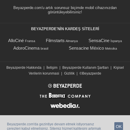
Beyazperde.com'u artık sorunsuz biçimde mobil cihazınızdan
görüntüleyebilirsiniz!
BEYAZPERDE'NIN KARDEŞ SİTELERİ
AlloCiné
Filmstarts
SensaCine
Fransa
Almanya
İspanya
AdoroCinema
Sensacine México
brasil
Meksika
Beyazperde Hakkında
|
İletişim
|
Beyazperde Kullanım Şartları
|
Kişisel
Verilerin korunmasi
|
Gizlilik
|
©Beyazperde
Beyazperde.com'da gezintiye devam etmek istiyorsanız
OK
çerezleri kabul etmelisiniz. Sitemiz hizmet kalitesini artırmak