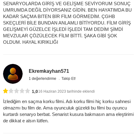
SENARYOLARDA GİRİŞ VE GELİŞME SEVİYORUM SONUÇ
UMRUMDA DEĞİL DİYORSANIZ GİDİN. BEN HAYATIMDA BU
KADAR SAÇMA BITEN BİR FİLM GÖRMEDİM. ÇGHB
SKEÇLERİ BİLE BUNDAN ANLAMLI BİTİYORDU. FİLM GİRİŞ
GELİŞMEYİ GÜZELCE İŞLEDİ İŞLEDİ TAM DEDİM ŞİMDİ
MEVZULAR ÇÖZÜLECEK FİLM BİTTİ. ŞAKA GİBİ ŞOK
OLDUM. HAYAL KIRIKLIĞI
Ekremkayhan571
1 değerlendirme
Takip Et!
1,0
16 Haziran 2023 tarihinde eklendi
İzlediğim en saçma korku filmi. Adı korku filmi hiç korku sahnesi
olmazmı bu film de. Ama oyunculuk güzeldi bu filmi bu oyuncu
kurtardı senaryo berbat. Senarist kusura bakmasın ama eleştirimi
de dikkat e alsın lütfen.