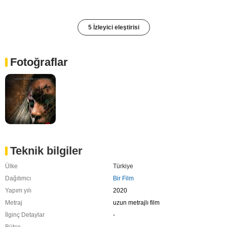
5 İzleyici eleştirisi
Fotoğraflar
Teknik bilgiler
Ülke
Türkiye
Dağıtımcı
Bir Film
Yapım yılı
2020
Metraj
uzun metrajlı film
İlginç Detaylar
-