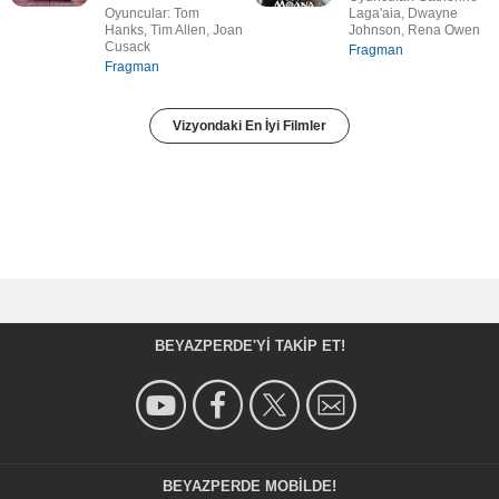
Oyuncular: Tom
Laga'aia, Dwayne
Hanks, Tim Allen, Joan
Johnson, Rena Owen
Cusack
Fragman
Fragman
Vizyondaki En İyi Filmler
BEYAZPERDE'YI TAKIP ET!
BEYAZPERDE MOBILDE!