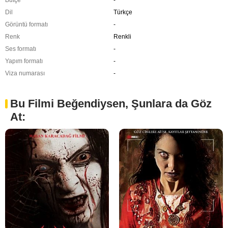
Bütçe
-
Dil
Türkçe
Görüntü formatı
-
Renk
Renkli
Ses formatı
-
Yapım formatı
-
Viza numarası
-
Bu Filmi Beğendiysen, Şunlara da Göz
At: