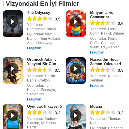
Vizyondaki En İyi Filmler
The Odyssey
Minyonlar ve
Canavarlar
3,9
3,4
Yönetmen:
Christopher Nolan
Yönetmen: Pierre
Coffin, Patrick Delage
Oyuncular: Matt
Damon, Tom Holland,
Oyuncular: Pierre
Anne Hathaway
Coffin, Christoph
Waltz, Trey Parker
Fragman
Fragman
Örümcek-Adam:
Nasreddin Hoca:
Yepyeni Bir Gün
Zaman Yolcusu 4
3,5
3,3
Yönetmen: Destin
Yönetmen: Nurullah
Daniel Cretton
Yenihan
Oyuncular: Tom
Fragman
Holland, Zendaya,
Sadie Sink
Fragman
Oyuncak Hikayesi 5
Moana
3,2
3,2
Yönetmen: Andrew
Yönetmen: Thomas
Stanton, McKenna
Kail
Harris
Oyuncular: Catherine