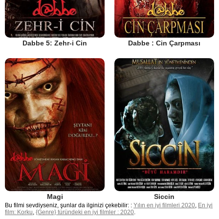
Dabbe 5: Zehr-i Cin
Dabbe : Cin Çarpması
Magi
Siccin
Bu filmi sevdiyseniz, şunlar da ilginizi çekebilir: :
Yılın en iyi filmleri 2020
,
En iyi
film: Korku
,
{Genre} türündeki en iyi filmler : 2020
.