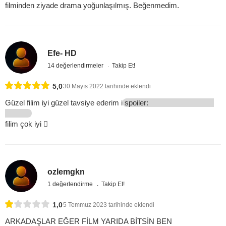
filminden ziyade drama yoğunlaşılmış. Beğenmedim.
Efe- HD
14 değerlendirmeler
Takip Et!
5,0
30 Mayıs 2022 tarihinde eklendi
Güzel filim iyi güzel tavsiye ederim i
spoiler:
filim çok iyi 
ozlemgkn
1 değerlendirme
Takip Et!
1,0
5 Temmuz 2023 tarihinde eklendi
ARKADAŞLAR EĞER FİLM YARIDA BİTSİN BEN