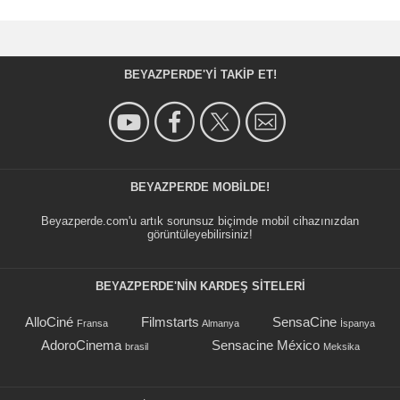
BEYAZPERDE'YI TAKIP ET!
BEYAZPERDE MOBILDE!
Beyazperde.com'u artık sorunsuz biçimde mobil cihazınızdan
görüntüleyebilirsiniz!
BEYAZPERDE'NIN KARDEŞ SİTELERİ
AlloCiné
Filmstarts
SensaCine
Fransa
Almanya
İspanya
AdoroCinema
Sensacine México
brasil
Meksika