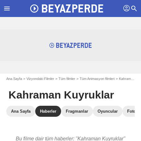
profil
menu
search
Ana Sayfa
Vizyondaki Filmler
Tüm filmler
Tüm Animasyon filmleri
Kahraman Kuyruklar
Kahraman Kuyruklar
Ana Sayfa
Haberler
Fragmanlar
Oyuncular
Fotoğra
Bu filme dair tüm haberler: "Kahraman Kuyruklar"