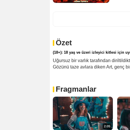
Özet
(18+): 18 yaş ve üzeri izleyici kitlesi için u
Uğursuz bir varlık tarafından diriltil
Gözünü taze avlara diken Art, genç bir
Fragmanlar
2:05