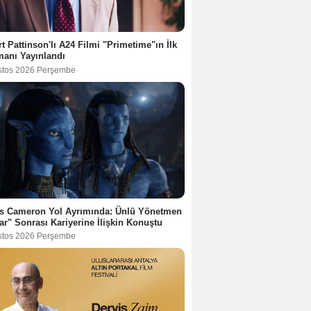
t Pattinson'lı A24 Filmi "Primetime"ın İlk
anı Yayınlandı
stos 2026 Perşembe
s Cameron Yol Ayrımında: Ünlü Yönetmen
ar" Sonrası Kariyerine İlişkin Konuştu
stos 2026 Perşembe