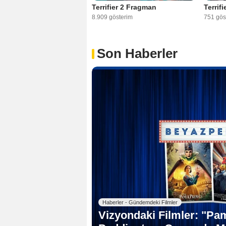
Terrifier 2 Fragman
Terrif
8.909 gösterim
751 gös
Son Haberler
Haberler - Gündemdeki Filmler
Vizyondaki Filmler: "Pa