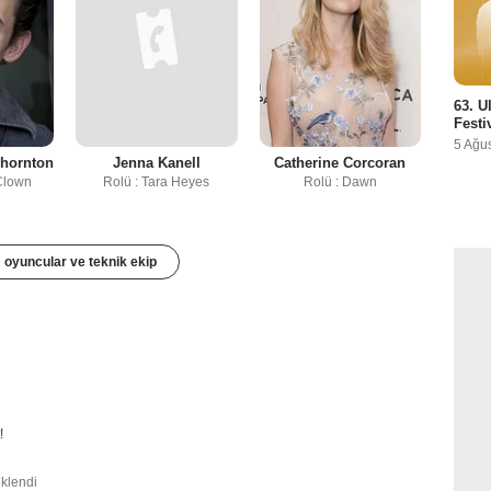
63. U
Festi
5 Ağu
hornton
Jenna Kanell
Catherine Corcoran
 Clown
Rolü : Tara Heyes
Rolü : Dawn
oyuncular ve teknik ekip
!
eklendi