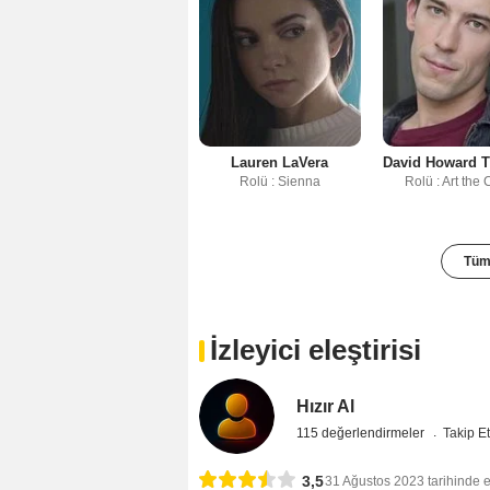
Lauren LaVera
David Howard T
Rolü : Sienna
Rolü : Art the
Tüm 
İzleyici eleştirisi
Hızır Al
115 değerlendirmeler
Takip Et
3,5
31 Ağustos 2023 tarihinde 