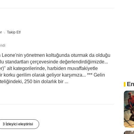
er
Takip Et!
endi
 Leone'nin yönetmen koltuğunda oturmak da olduğu
lu standartları çerçevesinde değerlendirdiğimizde...
)" alt kategorilerinde, harbiden muvaffakiyetle
 korku gerilim olarak geliyor karşımıza... *** Gelin
eliğindeki, 250 bin dolarlık bir ...
En
3 İzleyici eleştirisi