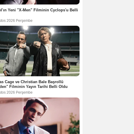
l'ın Yeni "X-Men" Filminin Cyclops'u Belli
stos 2026 Perşembe
as Cage ve Christian Bale Başrollü
en" Filminin Yayın Tarihi Belli Oldu
stos 2026 Perşembe