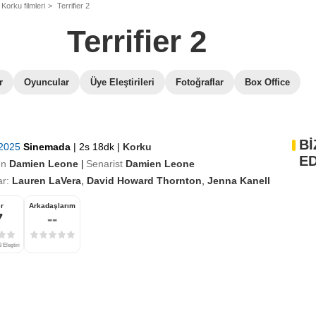
Korku filmleri
Terrifier 2
Terrifier 2
r
Oyuncular
Üye Eleştirileri
Fotoğraflar
Box Office
Bİ
 2025
Sinemada
|
2s 18dk
|
Korku
ED
en
Damien Leone
Senarist
Damien Leone
|
r:
Lauren LaVera
,
David Howard Thornton
,
Jenna Kanell
r
Arkadaşlarım
7
--
 Eleştiri