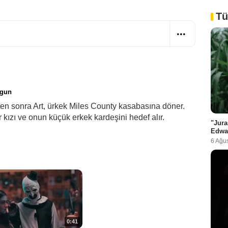
Tü
ygun
dikten sonra Art, ürkek Miles County kasabasına döner.
 kızı ve onun küçük erkek kardeşini hedef alır.
"Jura
Edwa
6 Ağu
0:41