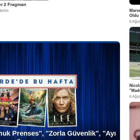
ier 2 Fragman
Marve
terim
Oldu
6 Ağu
Nicol
"Madd
6 Ağu
muk Prenses", "Zorla Güvenlik", "Ayı