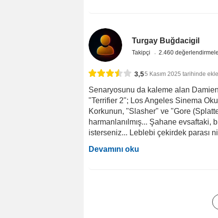
Turgay Buğdacigil
Takipçi
2.460 değerlendirmel
3,5
5 Kasım 2025 tarihinde ekl
Senaryosunu da kaleme alan Damien
"Terrifier 2"; Los Angeles Sinema Oku
Korkunun, "Slasher" ve "Gore (Splatter
harmanlanılmış... Şahane evsaftaki, bir
isterseniz... Leblebi çekirdek parası nit
Devamını oku