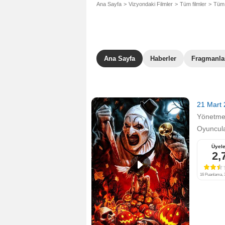
Ana Sayfa
Vizyondaki Filmler
Tüm filmler
Tüm 
Ana Sayfa
Haberler
Fragmanla
21 Mart
Yönetm
Oyuncula
Üyele
2,
16 Puanlama, 3