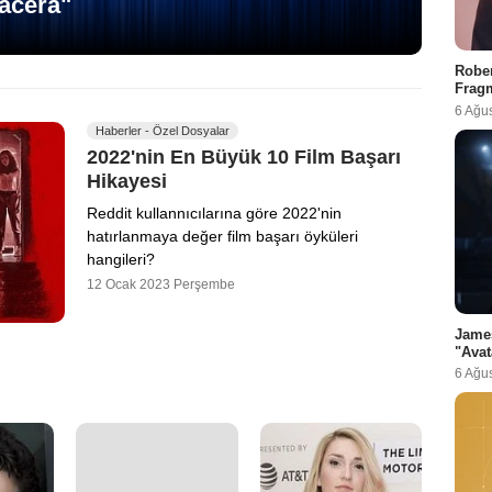
acera"
Rober
Fragm
6 Ağu
Haberler - Özel Dosyalar
2022'nin En Büyük 10 Film Başarı
Hikayesi
Reddit kullannıcılarına göre 2022'nin
hatırlanmaya değer film başarı öyküleri
hangileri?
12 Ocak 2023 Perşembe
Jame
"Avat
6 Ağu