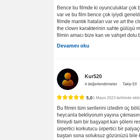
Bence bu filmde ki oyunculuklar çok ba
var ve bu film bence çok iyiydi geneld
filmde mantık hataları var ve art th
the clown karakterinin sahte gülüşü m
filmin amacı bize kan ve vahşet dolu bir
Devamını oku
Kur520
4 değerlendirmeler
Takip Et!
5,0
1 Mayıs 2023 tarihinde ekle
Bu filmin tüm serilerini izledim üç b
heycanla bekliyorum yayına çıkmasını 
filmiydi tam bir başyapıt kan şöleni r
ürpertici korkutucu ürpertici bir paly
baştan sona soluksuz gözünüzü bile k