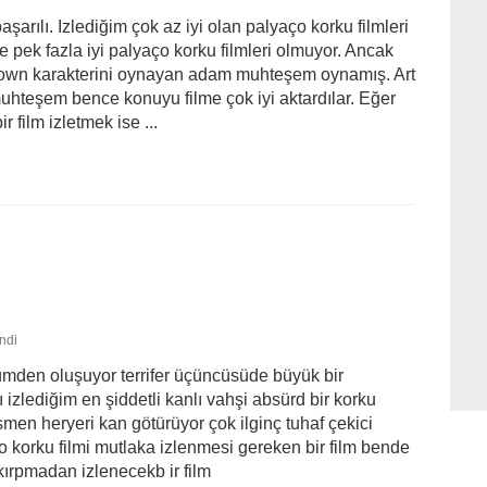
şarılı. Izlediğim çok az iyi olan palyaço korku filmleri
e pek fazla iyi palyaço korku filmleri olmuyor. Ancak
e clown karakterini oynayan adam muhteşem oynamış. Art
uhteşem bence konuyu filme çok iyi aktardılar. Eğer
 film izletmek ise ...
ndi
ölümden oluşuyor terrifer üçüncüsüde büyük bir
izlediğim en şiddetli kanlı vahşi absürd bir korku
esmen heryeri kan götürüyor çok ilginç tuhaf çekici
aço korku filmi mutlaka izlenmesi gereken bir film bende
ırpmadan izlenecekb ir film