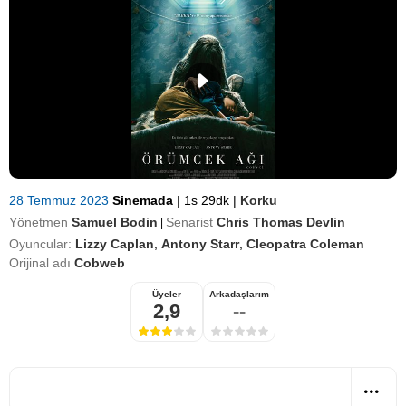
28 Temmuz 2023
Sinemada
|
1s 29dk
|
Korku
Yönetmen
Samuel Bodin
Senarist
Chris Thomas Devlin
|
Oyuncular:
Lizzy Caplan
,
Antony Starr
,
Cleopatra Coleman
Orijinal adı
Cobweb
Üyeler
Arkadaşlarım
2,9
--