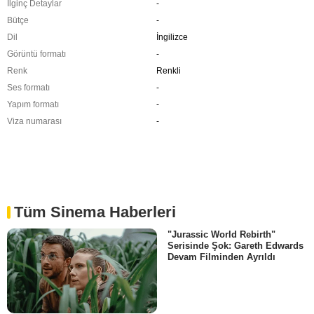
İlginç Detaylar
-
Bütçe
-
Dil
İngilizce
Görüntü formatı
-
Renk
Renkli
Ses formatı
-
Yapım formatı
-
Viza numarası
-
Tüm Sinema Haberleri
"Jurassic World Rebirth"
Serisinde Şok: Gareth Edwards
Devam Filminden Ayrıldı