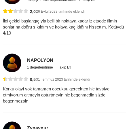
2,0
26 Eylül 2023 tarihinde eklendi
İlgi çekici başlangıçıyla belli bir noktaya kadar izletsede filmin
sonlarına doğru sıkıldım ve kolaya kaçıldığını hissettim. Kötüydü
4/10
NAPOLYON
1 değerlendirme
Takip Et!
0,5
31 Temmuz 2023 tarihinde eklendi
Korku olayi yok tamamen cocuksu gercekten hic tavsiye
etmiyorum gitmeyin goturtmeyin hic begenmedin sizde
begenmezsin
Zynaynur