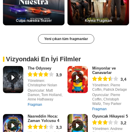
Culpa nuestra Teaser
Kıyma Fragman
Yeni çıkan tüm fragmanlar
Vizyondaki En İyi Filmler
The Odyssey
Minyonlar ve
Canavarlar
3,9
3,4
Yönetmen:
Christopher Nolan
Yönetmen: Pierre
Coffin, Patrick Delage
Oyuncular: Matt
Damon, Tom Holland,
Oyuncular: Pierre
Anne Hathaway
Coffin, Christoph
Waltz, Trey Parker
Fragman
Fragman
Nasreddin Hoca:
Oyuncak Hikayesi 5
Zaman Yolcusu 4
3,2
3,3
Yönetmen: Andrew