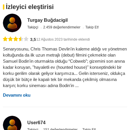
İzleyici eleştirisi
Turgay Buğdacigil
Takipçi
2.459 değerlendirmeler
Takip Et!
3,5
12 Ağustos 2023 tarihinde eklendi
Senaryosunu, Chris Thomas Devlin'in kaleme aldığı ve yönetmen
koltuğunda da ilk uzun metrajlı (debut) filmini çekmekte olan
Samuel Bodin'in oturmakta olduğu “Cobweb”; gizemini son anına
kadar koruyan, "hayaletli ev (hounted house)" konseptindeki bir
korku gerilim olarak geliyor karşımıza... Gelin isterseniz, oldukça
düşük bir bütçe ile kapalı tek bir mekanda çekilmiş olmasına
karşın; korku sineması adına Bodin'in ...
Devamını oku
User674
Takipçi
151 değerlendirmeler
Takip Et!