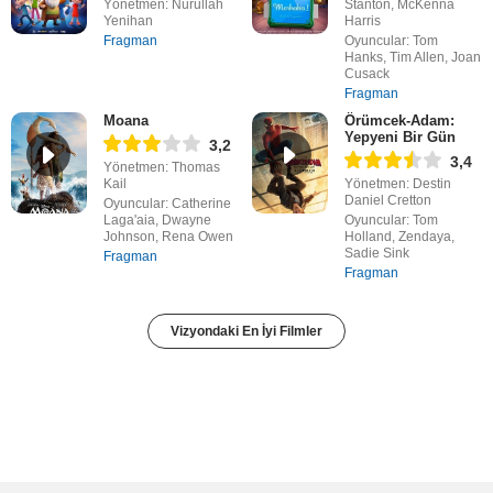
Yönetmen: Nurullah
Stanton, McKenna
Yenihan
Harris
Fragman
Oyuncular: Tom
Hanks, Tim Allen, Joan
Cusack
Fragman
Moana
Örümcek-Adam:
Yepyeni Bir Gün
3,2
3,4
Yönetmen: Thomas
Kail
Yönetmen: Destin
Daniel Cretton
Oyuncular: Catherine
Laga'aia, Dwayne
Oyuncular: Tom
Johnson, Rena Owen
Holland, Zendaya,
Sadie Sink
Fragman
Fragman
Vizyondaki En İyi Filmler