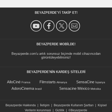
BEYAZPERDE'YI TAKIP ET!
BEYAZPERDE MOBILDE!
Beyazperde.com'u artık sorunsuz biçimde mobil cihazınızdan
görüntüleyebilirsiniz!
BEYAZPERDE'NIN KARDEŞ SİTELERİ
AlloCiné
Filmstarts
SensaCine
Fransa
Almanya
İspanya
AdoroCinema
Sensacine México
brasil
Meksika
Beyazperde Hakkında
|
İletişim
|
Beyazperde Kullanım Şartları
|
Kişisel
Verilerin korunmasi
|
Gizlilik
|
©Beyazperde