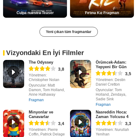
Culpa nuestra Teaser
Fırtına Kız Fragman
Yeni çıkan tüm fragmanlar
Vizyondaki En İyi Filmler
The Odyssey
Örümcek-Adam:
Yepyeni Bir Gün
3,8
3,5
Yönetmen:
Christopher Nolan
Yönetmen: Destin
Daniel Cretton
Oyuncular: Matt
Damon, Tom Holland,
Oyuncular: Tom
Anne Hathaway
Holland, Zendaya,
Sadie Sink
Fragman
Fragman
Minyonlar ve
Nasreddin Hoca:
Canavarlar
Zaman Yolcusu 4
3,4
3,3
Yönetmen: Pierre
Yönetmen: Nurullah
Coffin, Patrick Delage
Yenihan