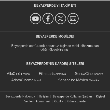
BEYAZPERDE'YI TAKIP ET!
BEYAZPERDE MOBILDE!
Beyazperde.com'u artık sorunsuz biçimde mobil cihazınızdan
görüntüleyebilirsiniz!
BEYAZPERDE'NIN KARDEŞ SİTELERİ
AlloCiné
Filmstarts
SensaCine
Fransa
Almanya
İspanya
AdoroCinema
Sensacine México
brasil
Meksika
Beyazperde Hakkında
|
İletişim
|
Beyazperde Kullanım Şartları
|
Kişisel
Verilerin korunmasi
|
Gizlilik
|
©Beyazperde