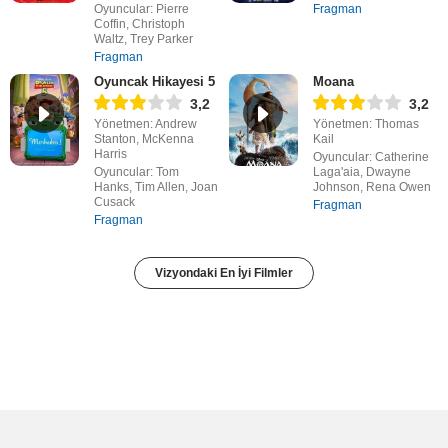
Oyuncular: Pierre
Fragman
Coffin, Christoph
Waltz, Trey Parker
Fragman
Oyuncak Hikayesi 5
Moana
3,2
3,2
Yönetmen: Andrew
Yönetmen: Thomas
Stanton, McKenna
Kail
Harris
Oyuncular: Catherine
Oyuncular: Tom
Laga'aia, Dwayne
Hanks, Tim Allen, Joan
Johnson, Rena Owen
Cusack
Fragman
Fragman
Vizyondaki En İyi Filmler