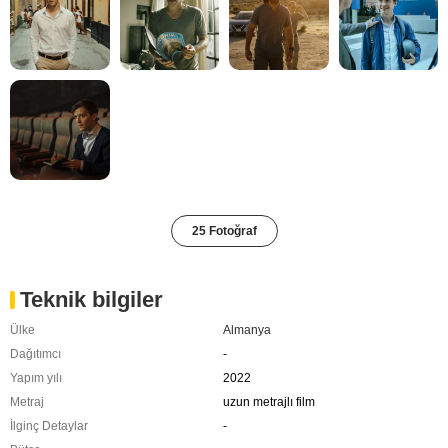
25 Fotoğraf
Teknik bilgiler
Ülke
Almanya
Dağıtımcı
-
Yapım yılı
2022
Metraj
uzun metrajlı film
İlginç Detaylar
-