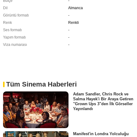
Bütçe
-
Dil
Almanca
Görüntü formatı
-
Renk
Renkli
Ses formatı
-
Yapım formatı
-
Viza numarası
-
Tüm Sinema Haberleri
Adam Sandler, Chris Rock ve
Salma Hayek'i Bir Araya Getiren
"Grown Ups 3"den İlk Görseller
Yayınlandı
Manifest'in Londra Yolculuğu