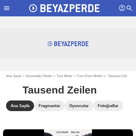
profil
menu
search
Ana Sayfa
Vizyondaki Filmler
Tüm filmler
Tüm Dram filmleri
Tausend Zeilen
Tausend Zeilen
Ana Sayfa
Fragmanlar
Oyuncular
Fotoğraflar