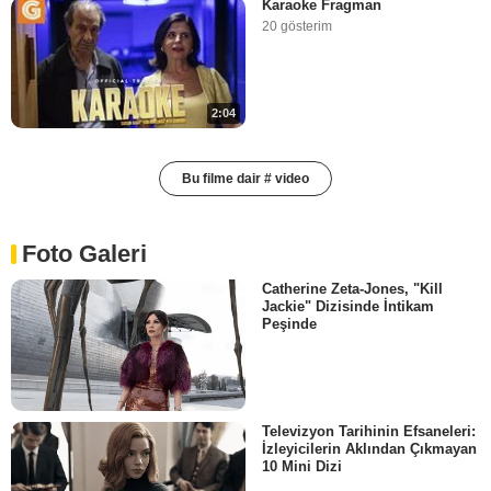
Karaoke Fragman
20 gösterim
2:04
Bu filme dair # video
Foto Galeri
Catherine Zeta-Jones, "Kill
Jackie" Dizisinde İntikam
Peşinde
Televizyon Tarihinin Efsaneleri:
İzleyicilerin Aklından Çıkmayan
10 Mini Dizi