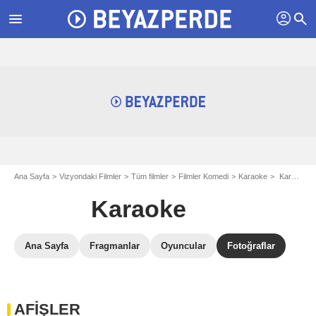
profil
menu
search
Ana Sayfa
Vizyondaki Filmler
Tüm filmler
Filmler Komedi
Karaoke
Karaoke Filmi Galerisi
Karaoke
Ana Sayfa
Fragmanlar
Oyuncular
Fotoğraflar
AFİŞLER