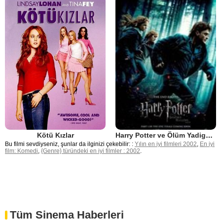
Kötü Kızlar
Harry Potter ve Ölüm Yadigarları: Bölüm 1
Bu filmi sevdiyseniz, şunlar da ilginizi çekebilir: :
Yılın en iyi filmleri 2002
,
En iyi
film: Komedi
,
{Genre} türündeki en iyi filmler : 2002
.
Tüm Sinema Haberleri