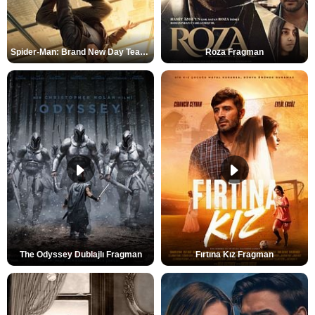
Spider-Man: Brand New Day Teaser
Roza Fragman
The Odyssey Dublajlı Fragman
Fırtına Kız Fragman