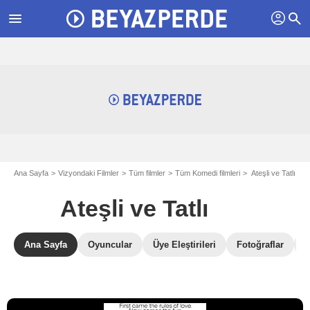
profil
menu
search
Ana Sayfa
Vizyondaki Filmler
Tüm filmler
Tüm Komedi filmleri
Ateşli ve Tatlı
Ateşli ve Tatlı
Ana Sayfa
Oyuncular
Üye Eleştirileri
Fotoğraflar
B