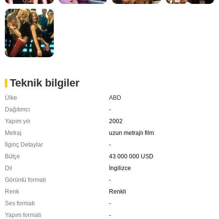
Teknik bilgiler
Ülke
ABD
Dağıtımcı
-
Yapım yılı
2002
Metraj
uzun metrajlı film
İlginç Detaylar
-
Bütçe
43 000 000 USD
Dil
İngilizce
Görüntü formatı
-
Renk
Renkli
Ses formatı
-
Yapım formatı
-