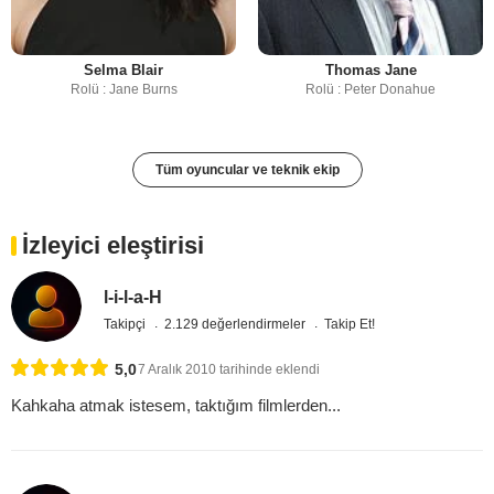
Selma Blair
Thomas Jane
Rolü : Jane Burns
Rolü : Peter Donahue
Tüm oyuncular ve teknik ekip
İzleyici eleştirisi
l-i-l-a-H
Takipçi
2.129 değerlendirmeler
Takip Et!
5,0
7 Aralık 2010 tarihinde eklendi
Kahkaha atmak istesem, taktığım filmlerden...