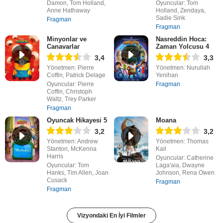
Damon, Tom Holland,
Oyuncular: Tom
Anne Hathaway
Holland, Zendaya,
Sadie Sink
Fragman
Fragman
Minyonlar ve
Nasreddin Hoca:
Canavarlar
Zaman Yolcusu 4
3,4
3,3
Yönetmen: Pierre
Yönetmen: Nurullah
Coffin, Patrick Delage
Yenihan
Oyuncular: Pierre
Fragman
Coffin, Christoph
Waltz, Trey Parker
Fragman
Oyuncak Hikayesi 5
Moana
3,2
3,2
Yönetmen: Andrew
Yönetmen: Thomas
Stanton, McKenna
Kail
Harris
Oyuncular: Catherine
Oyuncular: Tom
Laga'aia, Dwayne
Hanks, Tim Allen, Joan
Johnson, Rena Owen
Cusack
Fragman
Fragman
Vizyondaki En İyi Filmler