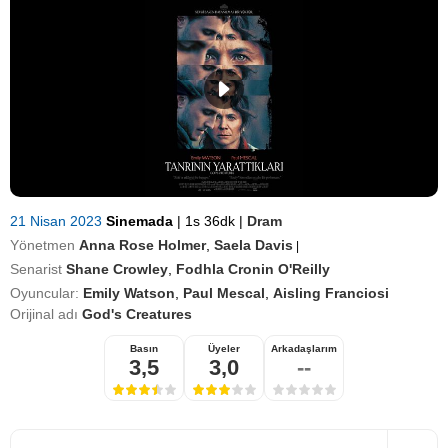
21 Nisan 2023
Sinemada
|
1s 36dk
|
Dram
Yönetmen
Anna Rose Holmer
,
Saela Davis
|
Senarist
Shane Crowley
,
Fodhla Cronin O'Reilly
Oyuncular:
Emily Watson
,
Paul Mescal
,
Aisling Franciosi
Orijinal adı
God's Creatures
Basın
Üyeler
Arkadaşlarım
3,5
3,0
--