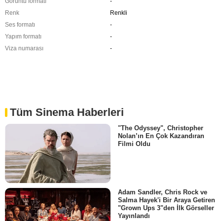
Görüntü formatı
-
Renk
Renkli
Ses formatı
-
Yapım formatı
-
Viza numarası
-
Tüm Sinema Haberleri
"The Odyssey", Christopher
Nolan’ın En Çok Kazandıran
Filmi Oldu
Adam Sandler, Chris Rock ve
Salma Hayek'i Bir Araya Getiren
"Grown Ups 3"den İlk Görseller
Yayınlandı