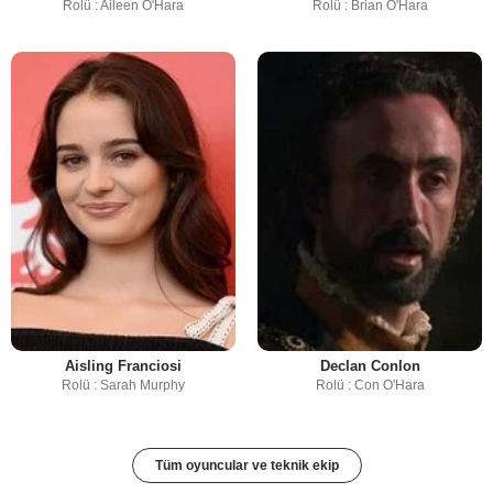
Rolü : Aileen O'Hara
Rolü : Brian O'Hara
Aisling Franciosi
Declan Conlon
Rolü : Sarah Murphy
Rolü : Con O'Hara
Tüm oyuncular ve teknik ekip