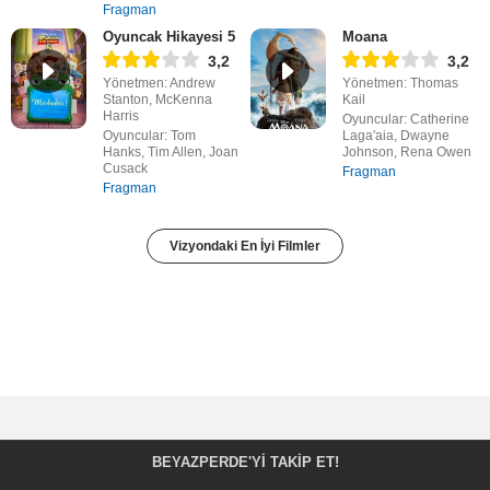
Fragman
Oyuncak Hikayesi 5
Moana
3,2
3,2
Yönetmen: Andrew
Yönetmen: Thomas
Stanton, McKenna
Kail
Harris
Oyuncular: Catherine
Oyuncular: Tom
Laga'aia, Dwayne
Hanks, Tim Allen, Joan
Johnson, Rena Owen
Cusack
Fragman
Fragman
Vizyondaki En İyi Filmler
BEYAZPERDE'YI TAKIP ET!