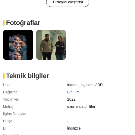
1 İzleyici eleştirisi
Fotoğraflar
Teknik bilgiler
Ülke
İrlanda
,
İngiltere
,
ABD
Dağıtımcı
Bir Film
Yapım yılı
2022
Metraj
uzun metrajlı film
İlginç Detaylar
-
Bütçe
-
Dil
İngilizce