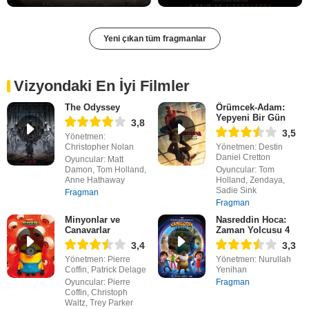
Yeni çıkan tüm fragmanlar
Vizyondaki En İyi Filmler
The Odyssey
Örümcek-Adam:
Yepyeni Bir Gün
3,8
3,5
Yönetmen:
Christopher Nolan
Yönetmen: Destin
Daniel Cretton
Oyuncular: Matt
Damon, Tom Holland,
Oyuncular: Tom
Anne Hathaway
Holland, Zendaya,
Sadie Sink
Fragman
Fragman
Minyonlar ve
Nasreddin Hoca:
Canavarlar
Zaman Yolcusu 4
3,4
3,3
Yönetmen: Pierre
Yönetmen: Nurullah
Coffin, Patrick Delage
Yenihan
Oyuncular: Pierre
Fragman
Coffin, Christoph
Waltz, Trey Parker