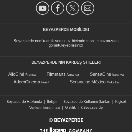
BEYAZPERDE MOBILDE!
Beyazperde.com'u artık sorunsuz biçimde mobil cihazınızdan
görüntüleyebilirsiniz!
BEYAZPERDE'NIN KARDEŞ SİTELERİ
AlloCiné
Filmstarts
SensaCine
Fransa
Almanya
İspanya
AdoroCinema
Sensacine México
brasil
Meksika
Beyazperde Hakkında
|
İletişim
|
Beyazperde Kullanım Şartları
|
Kişisel
Verilerin korunmasi
|
Gizlilik
|
©Beyazperde