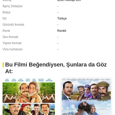
Metraj
uzun metrajlı film
İlginç Detaylar
-
Bütçe
-
Dil
Türkçe
Görüntü formatı
-
Renk
Renkli
Ses formatı
-
Yapım formatı
-
Viza numarası
-
Bu Filmi Beğendiysen, Şunlara da Göz
At: