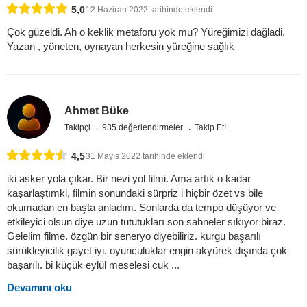
5,0
12 Haziran 2022 tarihinde eklendi
Çok güzeldi. Ah o keklik metaforu yok mu? Yüreğimizi dağladi.
Yazan , yöneten, oynayan herkesin yüreğine sağlık
Ahmet Büke
Takipçi
935 değerlendirmeler
Takip Et!
4,5
31 Mayıs 2022 tarihinde eklendi
iki asker yola çıkar. Bir nevi yol filmi. Ama artık o kadar
kaşarlaştımki, filmin sonundaki sürpriz i hiçbir özet vs bile
okumadan en başta anladım. Sonlarda da tempo düşüyor ve
etkileyici olsun diye uzun tututukları son sahneler sıkıyor biraz.
Gelelim filme. özgün bir seneryo diyebiliriz. kurgu başarılı
sürükleyicilik gayet iyi. oyunculuklar engin akyürek dışında çok
başarılı. bi küçük eylül meselesi cuk ...
Devamını oku