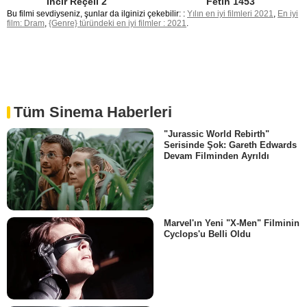
İncir Reçeli 2
Fetih 1453
Bu filmi sevdiyseniz, şunlar da ilginizi çekebilir: :
Yılın en iyi filmleri 2021
,
En iyi
film: Dram
,
{Genre} türündeki en iyi filmler : 2021
.
Tüm Sinema Haberleri
"Jurassic World Rebirth"
Serisinde Şok: Gareth Edwards
Devam Filminden Ayrıldı
Marvel'ın Yeni "X-Men" Filminin
Cyclops'u Belli Oldu