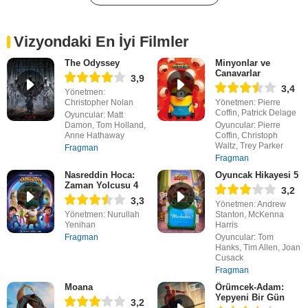
Vizyondaki En İyi Filmler
The Odyssey
Minyonlar ve
Canavarlar
3,9
3,4
Yönetmen:
Christopher Nolan
Yönetmen: Pierre
Coffin, Patrick Delage
Oyuncular: Matt
Damon, Tom Holland,
Oyuncular: Pierre
Anne Hathaway
Coffin, Christoph
Waltz, Trey Parker
Fragman
Fragman
Nasreddin Hoca:
Oyuncak Hikayesi 5
Zaman Yolcusu 4
3,2
3,3
Yönetmen: Andrew
Yönetmen: Nurullah
Stanton, McKenna
Yenihan
Harris
Fragman
Oyuncular: Tom
Hanks, Tim Allen, Joan
Cusack
Fragman
Moana
Örümcek-Adam:
Yepyeni Bir Gün
3,2