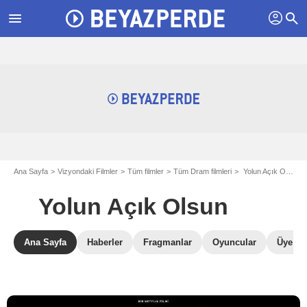
profil
menu
search
Ana Sayfa
Vizyondaki Filmler
Tüm filmler
Tüm Dram filmleri
Yolun Açık Olsun
Yolun Açık Olsun
Ana Sayfa
Haberler
Fragmanlar
Oyuncular
Üye Ele