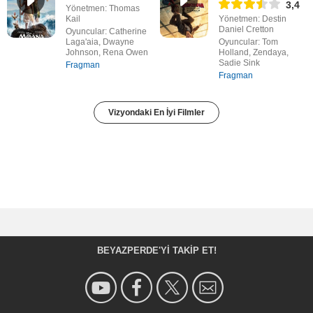
3,4
Yönetmen: Thomas
Kail
Yönetmen: Destin
Daniel Cretton
Oyuncular: Catherine
Laga'aia, Dwayne
Oyuncular: Tom
Johnson, Rena Owen
Holland, Zendaya,
Sadie Sink
Fragman
Fragman
Vizyondaki En İyi Filmler
BEYAZPERDE'YI TAKIP ET!