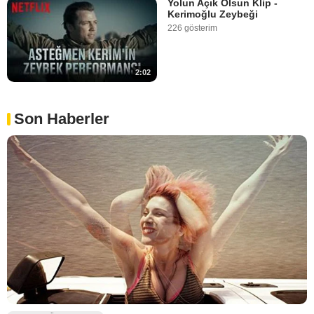
Yolun Açık Olsun Klip -
Kerimoğlu Zeybeği
226 gösterim
2:02
Son Haberler