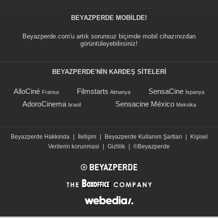
BEYAZPERDE MOBILDE!
Beyazperde.com'u artık sorunsuz biçimde mobil cihazınızdan
görüntüleyebilirsiniz!
BEYAZPERDE'NIN KARDEŞ SİTELERİ
AlloCiné
Filmstarts
SensaCine
Fransa
Almanya
İspanya
AdoroCinema
Sensacine México
brasil
Meksika
Beyazperde Hakkında
|
İletişim
|
Beyazperde Kullanım Şartları
|
Kişisel
Verilerin korunmasi
|
Gizlilik
|
©Beyazperde