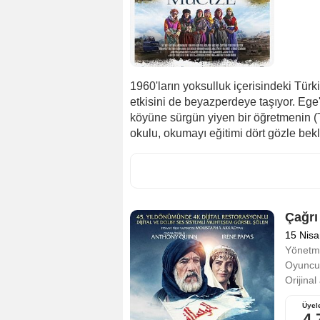
1960'ların yoksulluk içerisindeki Tür
etkisini de beyazperdeye taşıyor. Ege
köyüne sürgün yiyen bir öğretmenin (Ta
okulu, okumayı eğitimi dört gözle bekl
Çağrı
15 Nis
Yönetm
Oyuncul
Orijinal
Üyel
4,