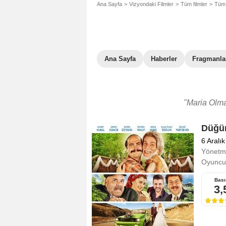
Ana Sayfa
Vizyondaki Filmler
Tüm filmler
Tüm 
Ana Sayfa
Haberler
Fragmanla
"Maria Olmak
Düğü
6 Aralı
Yönetm
Oyuncul
Bası
3,