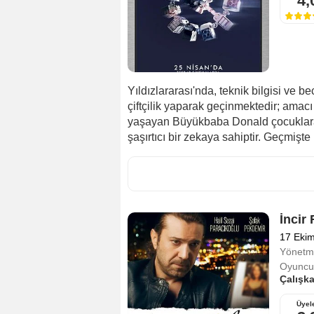
4,
Yıldızlararası'nda, teknik bilgisi ve b
çiftçilik yaparak geçinmektedir; amacı
yaşayan Büyükbaba Donald çocuklara 
şaşırtıcı bir zekaya sahiptir. Geçmişte .
İncir 
17 Eki
Yönetm
Oyuncul
Çalışk
Üyel