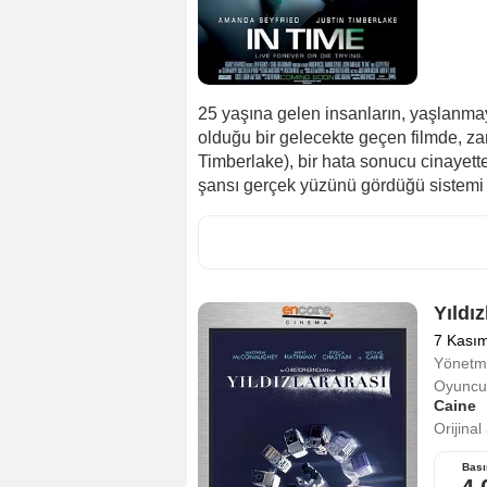
25 yaşına gelen insanların, yaşlanma
olduğu bir gelecekte geçen filmde, z
Timberlake), bir hata sonucu cinayet
şansı gerçek yüzünü gördüğü sistemi çö
Yıldız
7 Kası
Yönetm
Oyuncul
Caine
Orijinal
Bası