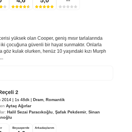
0
4,6
5,0
--
ecerisi yüksek olan Cooper, geniş mısır tarlalarında
 iki çocuğuna güvenli bir hayat sunmaktır. Onlarla
göz kulak olurken, henüz 10 yaşındaki kızı Murph
..
Reçeli 2
m 2014
|
1s 48dk
|
Dram
,
Romantik
en
Aytaç Ağırlar
ar:
Halil Sezai Paracıkoğlu
,
Şafak Pekdemir
,
Sinan
anoğlu
er
Beyazperde
Arkadaşlarım