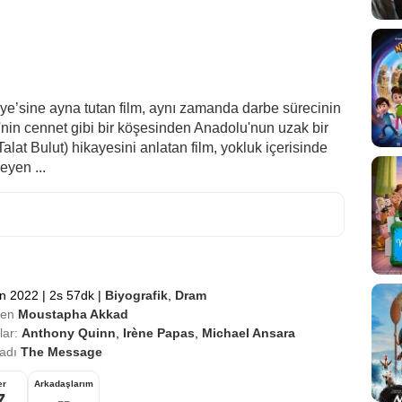
kiye’sine ayna tutan film, aynı zamanda darbe sürecinin
'nin cennet gibi bir köşesinden Anadolu'nun uzak bir
lat Bulut) hikayesini anlatan film, yokluk içerisinde
eyen ...
an 2022
|
2s 57dk
|
Biyografik
,
Dram
en
Moustapha Akkad
ar:
Anthony Quinn
,
Irène Papas
,
Michael Ansara
 adı
The Message
er
Arkadaşlarım
7
--