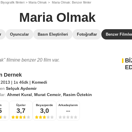
Biyografik filmleri
Maria Olmak
Maria Olmak: Benzer filmler
Maria Olmak
r
Oyuncular
Basın Eleştirileri
Fotoğraflar
Benzer Filmle
Bİ
" filmine benzer 20 film var.
ED
n Dernek
k 2013
|
1s 46dk
|
Komedi
en
Selçuk Aydemir
ar:
Ahmet Kural
,
Murat Cemcir
,
Rasim Öztekin
n
Üyeler
Beyazperde
Arkadaşlarım
5
3,7
3,0
--