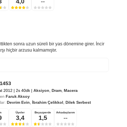
3
4,0
--
tikten sonra uzun süreli bir yas dönemine girer. İncir
rşı hiçbir arzusu kalmamıştır.
 1453
at 2012
|
2s 40dk
|
Aksiyon
,
Dram
,
Macera
en
Faruk Aksoy
ar:
Devrim Evin
,
İbrahim Çelikkol
,
Dilek Serbest
n
Üyeler
Beyazperde
Arkadaşlarım
9
3,4
1,5
--