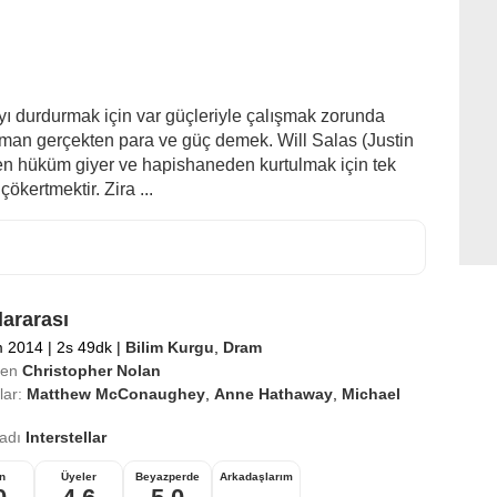
yı durdurmak için var güçleriyle çalışmak zorunda
aman gerçekten para ve güç demek. Will Salas (Justin
ten hüküm giyer ve hapishaneden kurtulmak için tek
kertmektir. Zira ...
lararası
m 2014
|
2s 49dk
|
Bilim Kurgu
,
Dram
en
Christopher Nolan
ar:
Matthew McConaughey
,
Anne Hathaway
,
Michael
 adı
Interstellar
n
Üyeler
Beyazperde
Arkadaşlarım