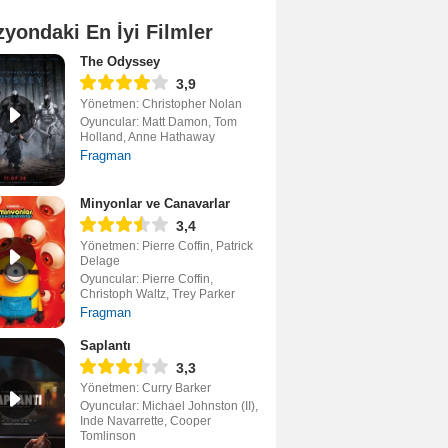
zyondaki En İyi Filmler
The Odyssey
3,9
Yönetmen: Christopher Nolan
Oyuncular: Matt Damon, Tom
Holland, Anne Hathaway
Fragman
Minyonlar ve Canavarlar
3,4
Yönetmen: Pierre Coffin, Patrick
Delage
Oyuncular: Pierre Coffin,
Christoph Waltz, Trey Parker
Fragman
Saplantı
3,3
Yönetmen: Curry Barker
Oyuncular: Michael Johnston (II),
Inde Navarrette, Cooper
Tomlinson