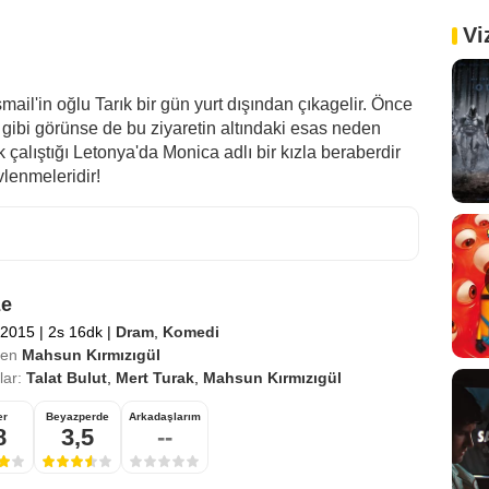
Vi
il'in oğlu Tarık bir gün yurt dışından çıkagelir. Önce
 gibi görünse de bu ziyaretin altındaki esas neden
k çalıştığı Letonya'da Monica adlı bir kızla beraberdir
vlenmeleridir!
ze
 2015
|
2s 16dk
|
Dram
,
Komedi
en
Mahsun Kırmızıgül
ar:
Talat Bulut
,
Mert Turak
,
Mahsun Kırmızıgül
er
Beyazperde
Arkadaşlarım
8
3,5
--