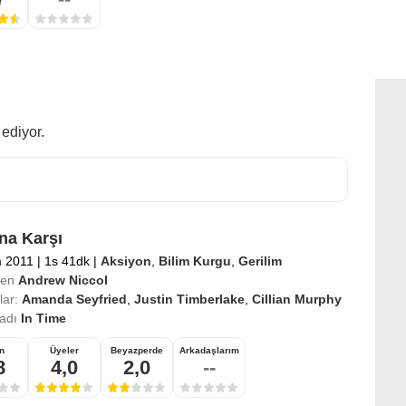
ediyor.
a Karşı
m 2011
|
1s 41dk
|
Aksiyon
,
Bilim Kurgu
,
Gerilim
en
Andrew Niccol
ar:
Amanda Seyfried
,
Justin Timberlake
,
Cillian Murphy
 adı
In Time
n
Üyeler
Beyazperde
Arkadaşlarım
8
4,0
2,0
--