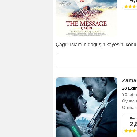
Çağrı, İslam'ın doğuş hikayesini konu 
Zaman
28 Eki
Yönetm
Oyuncul
Orijinal
Bası
2,