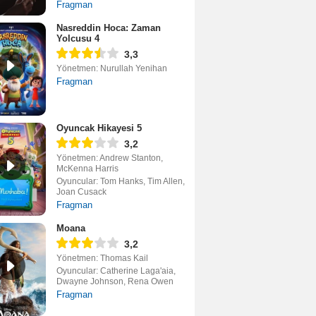
Fragman
Nasreddin Hoca: Zaman
Yolcusu 4
3,3
Yönetmen: Nurullah Yenihan
Fragman
Oyuncak Hikayesi 5
3,2
Yönetmen: Andrew Stanton,
McKenna Harris
Oyuncular: Tom Hanks, Tim Allen,
Joan Cusack
Fragman
Moana
3,2
Yönetmen: Thomas Kail
Oyuncular: Catherine Laga'aia,
Dwayne Johnson, Rena Owen
Fragman