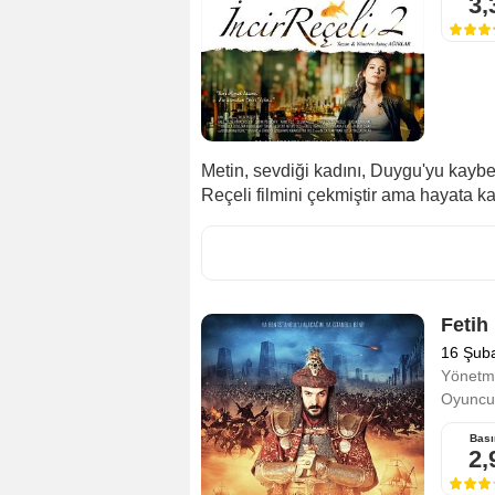
3,
Metin, sevdiği kadını, Duygu'yu kaybet
Reçeli filmini çekmiştir ama hayata ka
Fetih
16 Şub
Yönetm
Oyuncul
Bası
2,