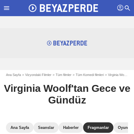
profil
menu
search
Ana Sayfa
Vizyondaki Filmler
Tüm filmler
Tüm Komedi filmleri
Virginia Woolf'tan Gece ve Gündüz
Virginia Woolf'tan Gece ve
Gündüz
Ana Sayfa
Seanslar
Haberler
Fragmanlar
Oyuncul