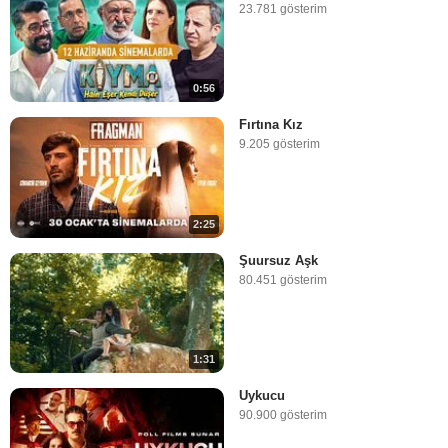
23.781 gösterim
0:56
Fırtına Kız
9.205 gösterim
2:25
Şuursuz Aşk
80.451 gösterim
1:31
Uykucu
90.900 gösterim