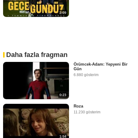
2:09
Daha fazla fragman
Örümcek-Adam: Yepyeni Bir
Gün
6.880 gösterim
0:23
Roza
11.230 gösterim
1:54