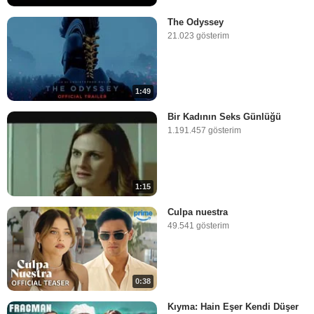
The Odyssey
21.023 gösterim
1:49
Bir Kadının Seks Günlüğü
1.191.457 gösterim
1:15
Culpa nuestra
49.541 gösterim
0:38
Kıyma: Hain Eşer Kendi Düşer