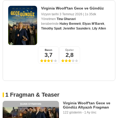
Virginia Woolf'tan Gece ve Gündüz
Vizyon tarihi
3 Temmuz 2026
|
1s 35dk
Yönetmen
Tina Gharavi
beraberinde
Haley Bennett
,
Elyas M'Barek
,
Timothy Spall
,
Jennifer Saunders
,
Lily Allen
Basın
Üyeler
3,7
2,8
1 Fragman & Teaser
Virginia Woolf'tan Gece ve
ŞUAN OYNAYAN:
Gündüz Altyazılı Fragman
122 gösterim
-
1 Ay önc