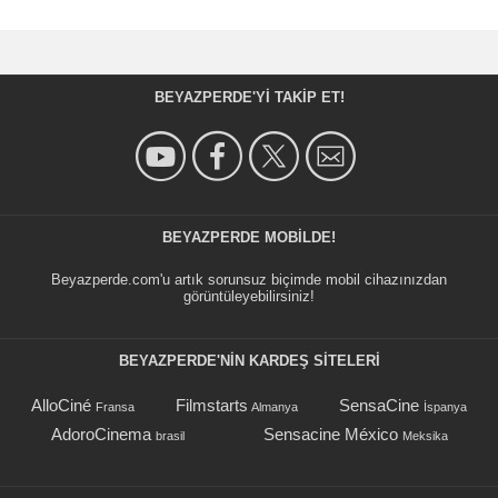
BEYAZPERDE'YI TAKIP ET!
BEYAZPERDE MOBILDE!
Beyazperde.com'u artık sorunsuz biçimde mobil cihazınızdan
görüntüleyebilirsiniz!
BEYAZPERDE'NIN KARDEŞ SİTELERİ
AlloCiné
Filmstarts
SensaCine
Fransa
Almanya
İspanya
AdoroCinema
Sensacine México
brasil
Meksika