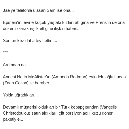
Jae'ye telefonla ulaşan Sam ise ona...
Epstein'ın, evine küçük yaştaki kızları attığına ve Prens'in de ona
düzenli olarak eşlik ettiğine ilişkin haberi...
Son bir kez daha teyit ettirir...
***
Ardından da...
Annesi Netta McAlister'ın (Amanda Redman) evindeki oğlu Lucas
(Zach Colton) ile beraber...
Yolda uğradıkları...
Devamlı müşterisi oldukları bir Türk kebapçısından (Vangelis
Christodoulou) satın aldıkları, çift porsiyon acılı kuzu döner
paketiyle...