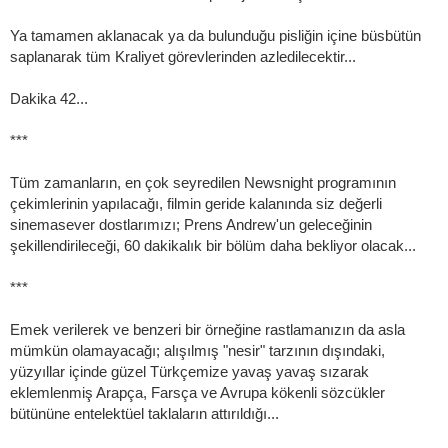
Ya tamamen aklanacak ya da bulunduğu pisliğin içine büsbütün
saplanarak tüm Kraliyet görevlerinden azledilecektir...
Dakika 42...
***
Tüm zamanların, en çok seyredilen Newsnight programının
çekimlerinin yapılacağı, filmin geride kalanında siz değerli
sinemasever dostlarımızı; Prens Andrew'un geleceğinin
şekillendirileceği, 60 dakikalık bir bölüm daha bekliyor olacak...
***
Emek verilerek ve benzeri bir örneğine rastlamanızın da asla
mümkün olamayacağı; alışılmış "nesir" tarzının dışındaki,
yüzyıllar içinde güzel Türkçemize yavaş yavaş sızarak
eklemlenmiş Arapça, Farsça ve Avrupa kökenli sözcükler
bütününe entelektüel taklaların attırıldığı...