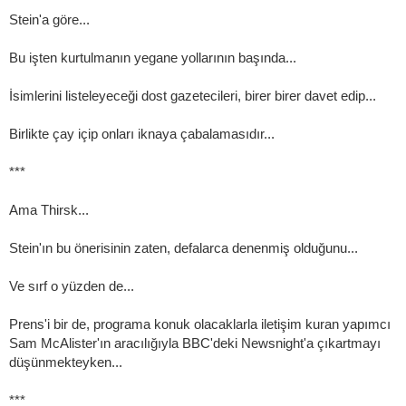
Stein'a göre...
Bu işten kurtulmanın yegane yollarının başında...
İsimlerini listeleyeceği dost gazetecileri, birer birer davet edip...
Birlikte çay içip onları iknaya çabalamasıdır...
***
Ama Thirsk...
Stein'ın bu önerisinin zaten, defalarca denenmiş olduğunu...
Ve sırf o yüzden de...
Prens'i bir de, programa konuk olacaklarla iletişim kuran yapımcı
Sam McAlister'ın aracılığıyla BBC'deki Newsnight'a çıkartmayı
düşünmekteyken...
***