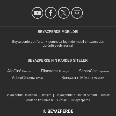
BEYAZPERDE MOBILDE!
Beyazperde.com'u artık sorunsuz biçimde mobil cihazınızdan
görüntüleyebilirsiniz!
BEYAZPERDE'NIN KARDEŞ SİTELERİ
AlloCiné
Filmstarts
SensaCine
Fransa
Almanya
İspanya
AdoroCinema
Sensacine México
brasil
Meksika
Beyazperde Hakkında
|
İletişim
|
Beyazperde Kullanım Şartları
|
Kişisel
Verilerin korunmasi
|
Gizlilik
|
©Beyazperde