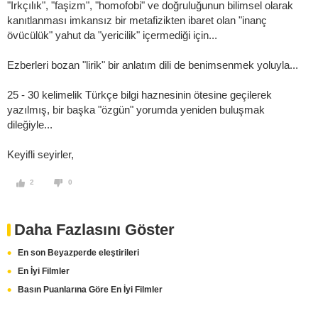
"Irkçılık", "faşizm", "homofobi" ve doğruluğunun bilimsel olarak
kanıtlanması imkansız bir metafizikten ibaret olan "inanç
övücülük" yahut da "yericilik" içermediği için...
Ezberleri bozan "lirik" bir anlatım dili de benimsenmek yoluyla...
25 - 30 kelimelik Türkçe bilgi haznesinin ötesine geçilerek
yazılmış, bir başka "özgün" yorumda yeniden buluşmak
dileğiyle...
Keyifli seyirler,
2
0
Daha Fazlasını Göster
En son Beyazperde eleştirileri
En İyi Filmler
Basın Puanlarına Göre En İyi Filmler