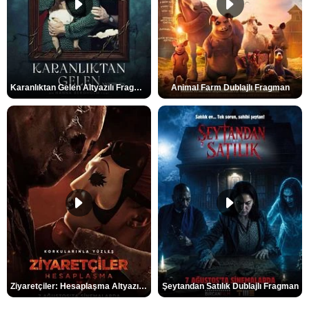
Karanlıktan Gelen Altyazılı Fragman
Animal Farm Dublajlı Fragman
Ziyaretçiler: Hesaplaşma Altyazılı Fragman
Şeytandan Satılık Dublajlı Fragman