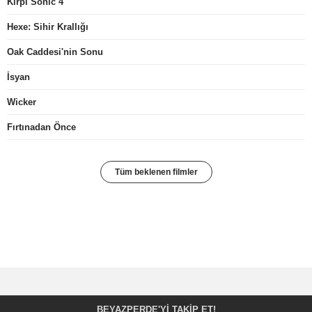
Kirpi Sonic 4
Hexe: Sihir Krallığı
Oak Caddesi'nin Sonu
İsyan
Wicker
Fırtınadan Önce
Tüm beklenen filmler
BEYAZPERDE'YI TAKIP ET!