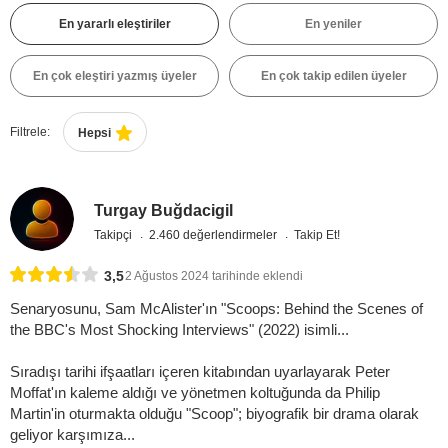
En yararlı eleştiriler
En yeniler
En çok eleştiri yazmış üyeler
En çok takip edilen üyeler
Filtrele:
Hepsi
Turgay Buğdacigil
Takipçi
2.460 değerlendirmeler
Takip Et!
3,5
2 Ağustos 2024 tarihinde eklendi
Senaryosunu, Sam McAlister'ın "Scoops: Behind the Scenes of
the BBC's Most Shocking Interviews" (2022) isimli...
Sıradışı tarihi ifşaatları içeren kitabından uyarlayarak Peter
Moffat'ın kaleme aldığı ve yönetmen koltuğunda da Philip
Martin'in oturmakta olduğu "Scoop"; biyografik bir drama olarak
geliyor karşımıza...