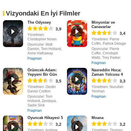
Vizyondaki En İyi Filmler
The Odyssey
Minyonlar ve
Canavarlar
3,9
3,4
Yönetmen:
Christopher Nolan
Yönetmen: Pierre
Coffin, Patrick Delage
Oyuncular: Matt
Damon, Tom Holland,
Oyuncular: Pierre
Anne Hathaway
Coffin, Christoph
Waltz, Trey Parker
Fragman
Fragman
Örümcek-Adam:
Nasreddin Hoca:
Yepyeni Bir Gün
Zaman Yolcusu 4
3,5
3,3
Yönetmen: Destin
Yönetmen: Nurullah
Daniel Cretton
Yenihan
Oyuncular: Tom
Fragman
Holland, Zendaya,
Sadie Sink
Fragman
Oyuncak Hikayesi 5
Moana
3,2
3,2
Yönetmen: Andrew
Yönetmen: Thomas