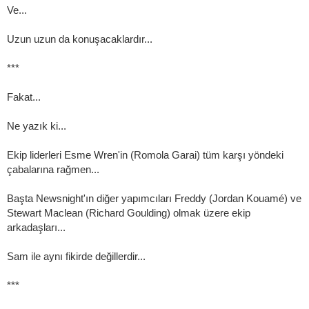
Ve...
Uzun uzun da konuşacaklardır...
***
Fakat...
Ne yazık ki...
Ekip liderleri Esme Wren'in (Romola Garai) tüm karşı yöndeki
çabalarına rağmen...
Başta Newsnight'ın diğer yapımcıları Freddy (Jordan Kouamé) ve
Stewart Maclean (Richard Goulding) olmak üzere ekip
arkadaşları...
Sam ile aynı fikirde değillerdir...
***