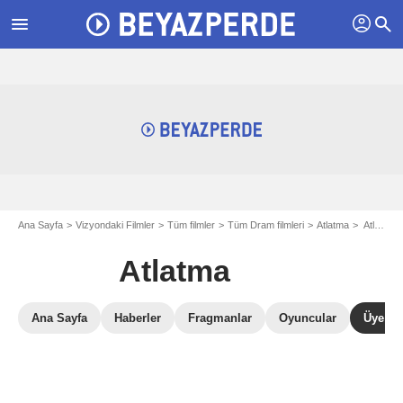
profil
menu
search
Ana Sayfa
Vizyondaki Filmler
Tüm filmler
Tüm Dram filmleri
Atlatma
Atlatma eleştirileri
Atlatma
Ana Sayfa
Haberler
Fragmanlar
Oyuncular
Üye Ele