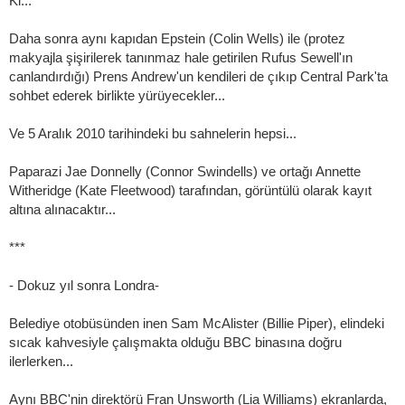
Ki...
Daha sonra aynı kapıdan Epstein (Colin Wells) ile (protez
makyajla şişirilerek tanınmaz hale getirilen Rufus Sewell'ın
canlandırdığı) Prens Andrew'un kendileri de çıkıp Central Park'ta
sohbet ederek birlikte yürüyecekler...
Ve 5 Aralık 2010 tarihindeki bu sahnelerin hepsi...
Paparazi Jae Donnelly (Connor Swindells) ve ortağı Annette
Witheridge (Kate Fleetwood) tarafından, görüntülü olarak kayıt
altına alınacaktır...
***
- Dokuz yıl sonra Londra-
Belediye otobüsünden inen Sam McAlister (Billie Piper), elindeki
sıcak kahvesiyle çalışmakta olduğu BBC binasına doğru
ilerlerken...
Aynı BBC'nin direktörü Fran Unsworth (Lia Williams) ekranlarda,