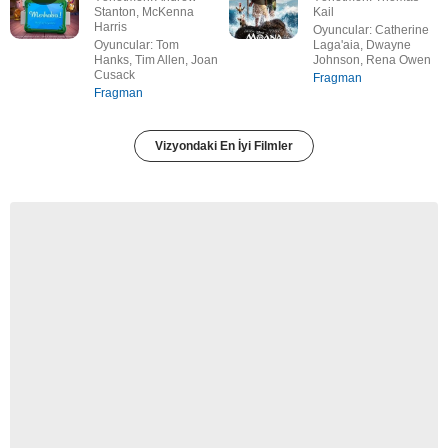
Stanton, McKenna
Kail
Harris
Oyuncular: Catherine
Oyuncular: Tom
Laga'aia, Dwayne
Hanks, Tim Allen, Joan
Johnson, Rena Owen
Cusack
Fragman
Fragman
Vizyondaki En İyi Filmler