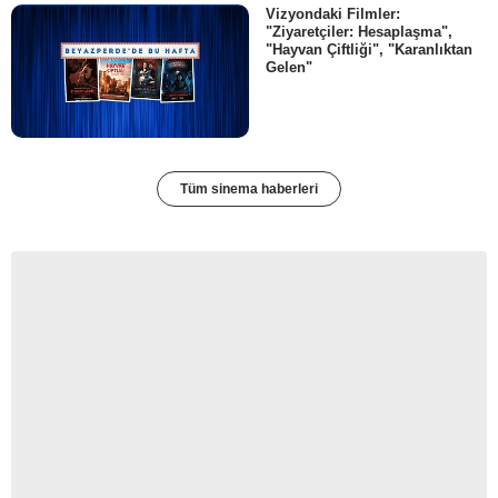
Vizyondaki Filmler:
"Ziyaretçiler: Hesaplaşma",
"Hayvan Çiftliği", "Karanlıktan
Gelen"
Tüm sinema haberleri