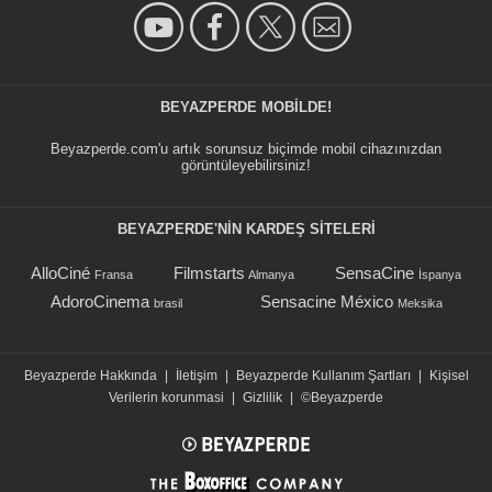
BEYAZPERDE MOBILDE!
Beyazperde.com'u artık sorunsuz biçimde mobil cihazınızdan
görüntüleyebilirsiniz!
BEYAZPERDE'NIN KARDEŞ SİTELERİ
AlloCiné
Filmstarts
SensaCine
Fransa
Almanya
İspanya
AdoroCinema
Sensacine México
brasil
Meksika
Beyazperde Hakkında
|
İletişim
|
Beyazperde Kullanım Şartları
|
Kişisel
Verilerin korunmasi
|
Gizlilik
|
©Beyazperde