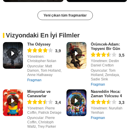
Yeni çıkan tüm fragmanlar
Vizyondaki En İyi Filmler
The Odyssey
Örümcek-Adam:
Yepyeni Bir Gün
3,9
3,5
Yönetmen:
Christopher Nolan
Yönetmen: Destin
Daniel Cretton
Oyuncular: Matt
Damon, Tom Holland,
Oyuncular: Tom
Anne Hathaway
Holland, Zendaya,
Sadie Sink
Fragman
Fragman
Minyonlar ve
Nasreddin Hoca:
Canavarlar
Zaman Yolcusu 4
3,4
3,3
Yönetmen: Pierre
Yönetmen: Nurullah
Coffin, Patrick Delage
Yenihan
Oyuncular: Pierre
Fragman
Coffin, Christoph
Waltz, Trey Parker