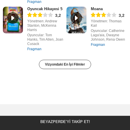
Fragman
Oyuncak Hikayesi 5
Moana
3,2
3,2
Yönetmen: Andrew
Yönetmen: Thomas
Stanton, McKenna
Kail
Harris
Oyuncular: Catherine
Oyuncular: Tom
Laga'aia, Dwayne
Hanks, Tim Allen, Joan
Johnson, Rena Owen
Cusack
Fragman
Fragman
Vizyondaki En İyi Filmler
BEYAZPERDE'YI TAKIP ET!