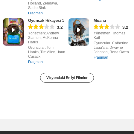
Holland, Zendaya,
Sadie Sink
Fragman
Oyuncak Hikayesi 5
Moana
3,2
3,2
Yönetmen: Andrew
Yönetmen: Thomas
Stanton, McKenna
Kail
Harris
Oyuncular: Catherine
Oyuncular: Tom
Laga'aia, Dwayne
Hanks, Tim Allen, Joan
Johnson, Rena Owen
Cusack
Fragman
Fragman
Vizyondaki En İyi Filmler