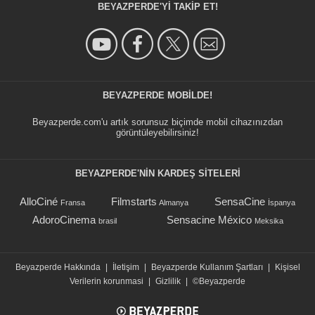
BEYAZPERDE'YI TAKIP ET!
BEYAZPERDE MOBILDE!
Beyazperde.com'u artık sorunsuz biçimde mobil cihazınızdan
görüntüleyebilirsiniz!
BEYAZPERDE'NIN KARDEŞ SİTELERİ
AlloCiné
Filmstarts
SensaCine
Fransa
Almanya
İspanya
AdoroCinema
Sensacine México
brasil
Meksika
Beyazperde Hakkında
|
İletişim
|
Beyazperde Kullanım Şartları
|
Kişisel
Verilerin korunmasi
|
Gizlilik
|
©Beyazperde