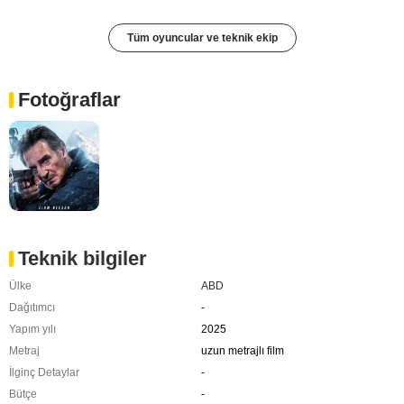
Tüm oyuncular ve teknik ekip
Fotoğraflar
Teknik bilgiler
Ülke
ABD
Dağıtımcı
-
Yapım yılı
2025
Metraj
uzun metrajlı film
İlginç Detaylar
-
Bütçe
-