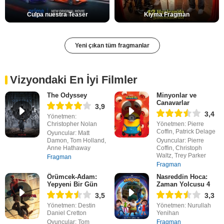
Culpa nuestra Teaser
Kıyma Fragman
Yeni çıkan tüm fragmanlar
Vizyondaki En İyi Filmler
The Odyssey
Minyonlar ve
Canavarlar
3,9
3,4
Yönetmen:
Christopher Nolan
Yönetmen: Pierre
Coffin, Patrick Delage
Oyuncular: Matt
Damon, Tom Holland,
Oyuncular: Pierre
Anne Hathaway
Coffin, Christoph
Waltz, Trey Parker
Fragman
Fragman
Örümcek-Adam:
Nasreddin Hoca:
Yepyeni Bir Gün
Zaman Yolcusu 4
3,5
3,3
Yönetmen: Destin
Yönetmen: Nurullah
Daniel Cretton
Yenihan
Oyuncular: Tom
Fragman