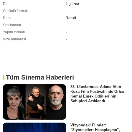
Dil
İngilizce
Görüntü formatı
-
Renk
Renkli
Ses formatı
-
Yapım formatı
-
Viza numarası
-
Tüm Sinema Haberleri
33. Uluslararası Adana Altın
Koza Film Festivali'nde Orhan
Kemal Emek Ödülleri’nin
Sahipleri Açıklandı
Vizyondaki Filmler:
"Ziyaretçiler: Hesaplaşma",