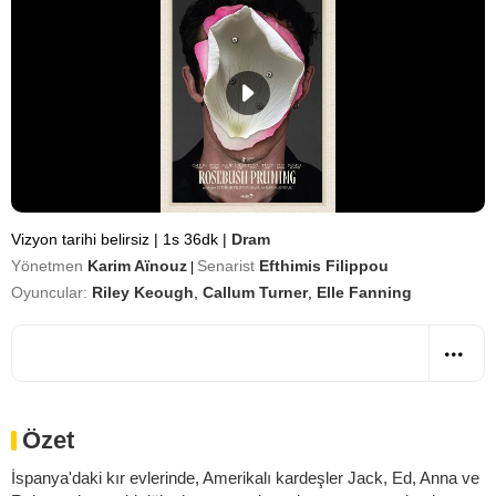
Vizyon tarihi belirsiz
|
1s 36dk
|
Dram
Yönetmen
Karim Aïnouz
Senarist
Efthimis Filippou
|
Oyuncular:
Riley Keough
,
Callum Turner
,
Elle Fanning
Özet
İspanya'daki kır evlerinde, Amerikalı kardeşler Jack, Ed, Anna ve