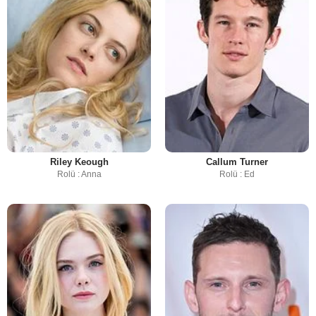
Riley Keough
Callum Turner
Rolü : Anna
Rolü : Ed