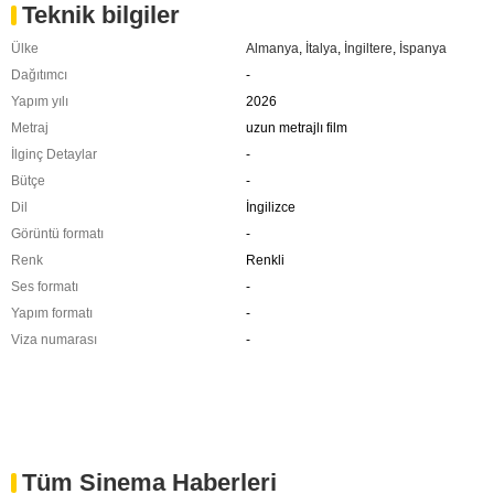
Teknik bilgiler
Ülke
Almanya
,
İtalya
,
İngiltere
,
İspanya
Dağıtımcı
-
Yapım yılı
2026
Metraj
uzun metrajlı film
İlginç Detaylar
-
Bütçe
-
Dil
İngilizce
Görüntü formatı
-
Renk
Renkli
Ses formatı
-
Yapım formatı
-
Viza numarası
-
Tüm Sinema Haberleri