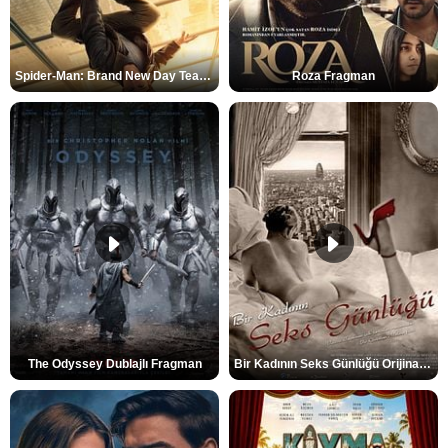
Spider-Man: Brand New Day Teaser
Roza Fragman
The Odyssey Dublajlı Fragman
Bir Kadının Seks Günlüğü Orijinal Fragman