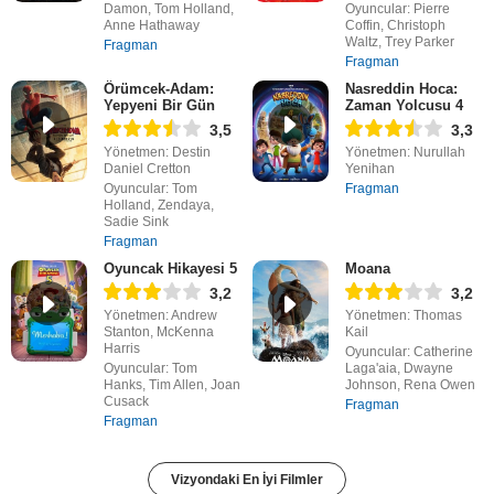
Damon, Tom Holland,
Oyuncular: Pierre
Anne Hathaway
Coffin, Christoph
Waltz, Trey Parker
Fragman
Fragman
Örümcek-Adam:
Nasreddin Hoca:
Yepyeni Bir Gün
Zaman Yolcusu 4
3,5
3,3
Yönetmen: Destin
Yönetmen: Nurullah
Daniel Cretton
Yenihan
Oyuncular: Tom
Fragman
Holland, Zendaya,
Sadie Sink
Fragman
Oyuncak Hikayesi 5
Moana
3,2
3,2
Yönetmen: Andrew
Yönetmen: Thomas
Stanton, McKenna
Kail
Harris
Oyuncular: Catherine
Oyuncular: Tom
Laga'aia, Dwayne
Hanks, Tim Allen, Joan
Johnson, Rena Owen
Cusack
Fragman
Fragman
Vizyondaki En İyi Filmler