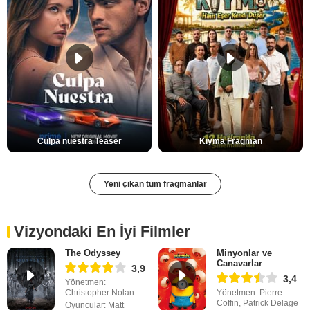
Culpa nuestra Teaser
Kıyma Fragman
Yeni çıkan tüm fragmanlar
Vizyondaki En İyi Filmler
The Odyssey
Minyonlar ve
Canavarlar
3,9
3,4
Yönetmen:
Christopher Nolan
Yönetmen: Pierre
Coffin, Patrick Delage
Oyuncular: Matt