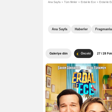
Ana Sayfa
Tüm filmler
Erdal ile Ece
Erdal ile 
Ana Sayfa
Haberler
Fragmanla
Galeriye dön
Önceki
27
/ 28 Fot