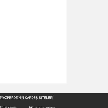
EYAZPERDE'NIN KARDEŞ SİTELERİ
oCiné
Filmstarts
Fransa
Almanya