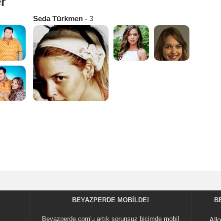
r
Seda Türkmen
- 3
BEYAZPERDE MOBILDE!
B
Beyazperde.com'u artık sorunsuz biçimde mobil
All