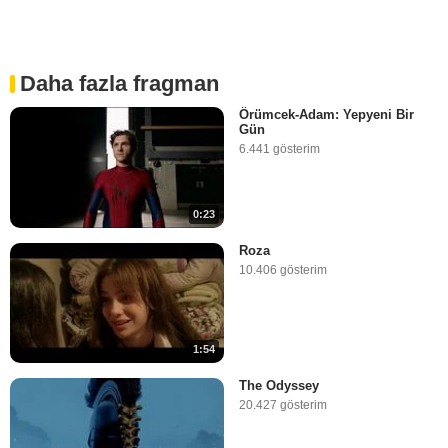
Daha fazla fragman
Örümcek-Adam: Yepyeni Bir
Gün
6.441 gösterim
0:23
Roza
10.406 gösterim
1:54
The Odyssey
20.427 gösterim