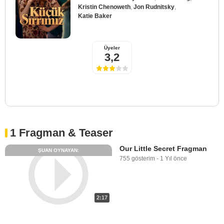
Kristin Chenoweth
,
Jon Rudnitsky
,
Katie Baker
Üyeler
3,2
1 Fragman & Teaser
Our Little Secret Fragman
ŞUAN OYNAYAN:
755 gösterim
-
1 Yıl önce
2:17