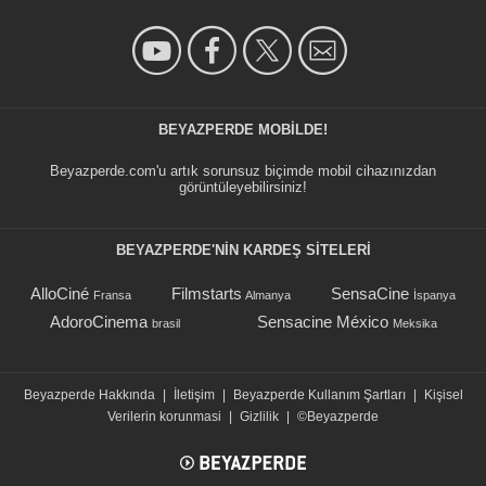
BEYAZPERDE MOBILDE!
Beyazperde.com'u artık sorunsuz biçimde mobil cihazınızdan
görüntüleyebilirsiniz!
BEYAZPERDE'NIN KARDEŞ SİTELERİ
AlloCiné
Filmstarts
SensaCine
Fransa
Almanya
İspanya
AdoroCinema
Sensacine México
brasil
Meksika
Beyazperde Hakkında
|
İletişim
|
Beyazperde Kullanım Şartları
|
Kişisel
Verilerin korunmasi
|
Gizlilik
|
©Beyazperde