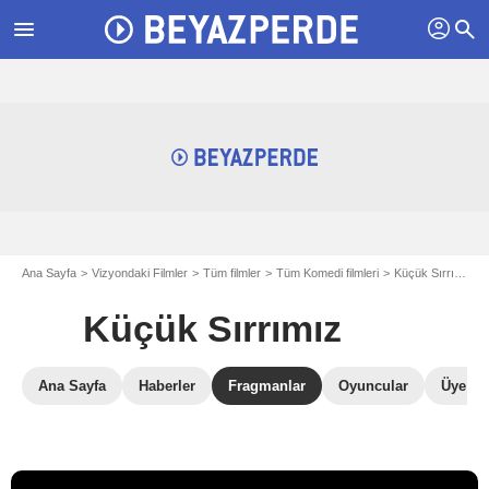
profil
menu
search
Ana Sayfa
Vizyondaki Filmler
Tüm filmler
Tüm Komedi filmleri
Küçük Sırrımız
Küçük Sırrımız
Ana Sayfa
Haberler
Fragmanlar
Oyuncular
Üye Ele