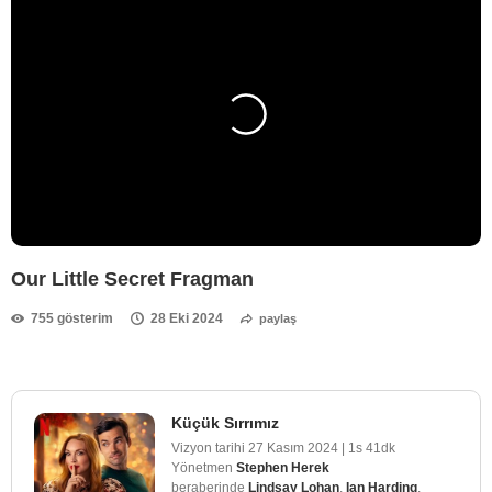
Our Little Secret Fragman
755 gösterim
28 Eki 2024
paylaş
Küçük Sırrımız
Vizyon tarihi
27 Kasım 2024
|
1s 41dk
Yönetmen
Stephen Herek
beraberinde
Lindsay Lohan
,
Ian Harding
,