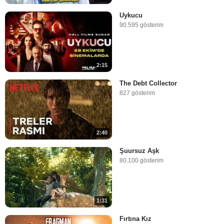
Uykucu
90.595 gösterim
2:15
The Debt Collector
827 gösterim
2:40
Şuursuz Aşk
80.100 gösterim
1:31
Fırtına Kız