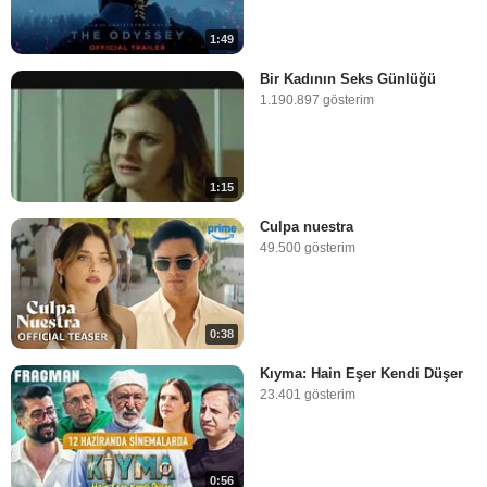
1:49
Bir Kadının Seks Günlüğü
1.190.897 gösterim
1:15
Culpa nuestra
49.500 gösterim
0:38
Kıyma: Hain Eşer Kendi Düşer
23.401 gösterim
0:56