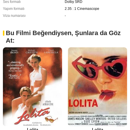
Ses formatı
Dolby SRD
Yapım formatı
2.35 : 1 Cinemascope
Viza numarası
-
Bu Filmi Beğendiysen, Şunlara da Göz
At:
Lolita
Lolita