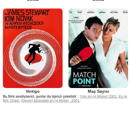
Vertigo
Maç Sayısı
Bu filmi sevdiyseniz, şunlar da ilginizi çekebilir: :
Yılın en iyi filmleri 2001
,
En iyi
film: Dram
,
{Genre} türündeki en iyi filmler : 2001
.