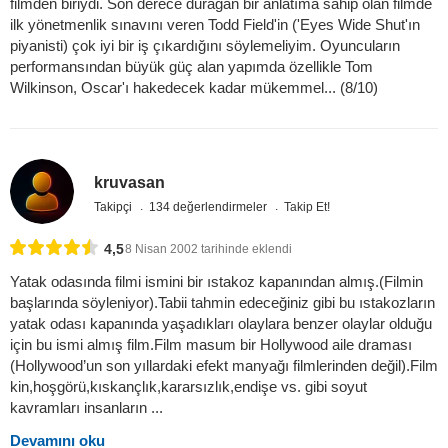
filmden biriydi. Son derece durağan bir anlatıma sahip olan filmde
ilk yönetmenlik sınavını veren Todd Field'in ('Eyes Wide Shut'ın
piyanisti) çok iyi bir iş çıkardığını söylemeliyim. Oyuncuların
performansından büyük güç alan yapımda özellikle Tom
Wilkinson, Oscar'ı hakedecek kadar mükemmel... (8/10)
kruvasan
Takipçi
134 değerlendirmeler
Takip Et!
4,5
8 Nisan 2002 tarihinde eklendi
Yatak odasında filmi ismini bir ıstakoz kapanından almış.(Filmin
başlarında söyleniyor).Tabii tahmin edeceğiniz gibi bu ıstakozların
yatak odası kapanında yaşadıkları olaylara benzer olaylar olduğu
için bu ismi almış film.Film masum bir Hollywood aile draması
(Hollywood’un son yıllardaki efekt manyağı filmlerinden değil).Film
kin,hoşgörü,kıskançlık,kararsızlık,endişe vs. gibi soyut
kavramları insanların ...
Devamını oku