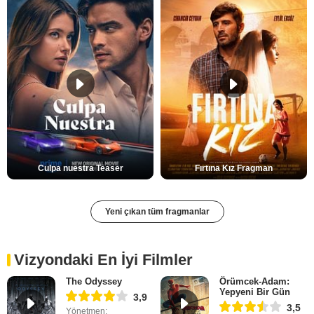
Culpa nuestra Teaser
Fırtına Kız Fragman
Yeni çıkan tüm fragmanlar
Vizyondaki En İyi Filmler
The Odyssey
Örümcek-Adam:
Yepyeni Bir Gün
3,9
3,5
Yönetmen: