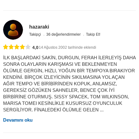
hazaraki
Takipçi
36 değerlendirmeler
Takip Et!
4,0
14 Ağustos 2002 tarihinde eklendi
İLK BAŞLARDAKİ SAKİN, DURGUN, FERAH İLERLEYİŞ DAHA
SONRA OLAYLARIN KARIŞMASI VE BEKLENMEYEN
ÖLÜMLE GERGİN, HIZLI, YOĞUN BİR TEMPOYA BIRAKIYOR
KENDİNİ. BİRÇOK İZLEYİCİNİN SIKILMASINA YOL AÇAN
AĞIR TEMPO VE BİRİBİRİNDEN KOPUK, ANLAMSIZ,
GEREKSİZ GÖZÜKEN SAHNELER, BENCE ÇOK İYİ
BİRBİRİNE OTURMUŞ. SISSY SPACEK, TOM WILKINSON,
MARISA TOMEI KESİNLİKLE KUSURSUZ OYUNCULUK
SERGİLİYOR. FİNALEDEKİ ÖLÜMLE GELEN ...
Devamını oku