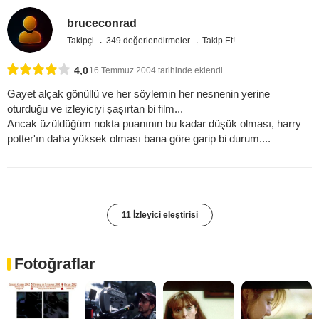
bruceconrad
Takipçi
349 değerlendirmeler
Takip Et!
4,0
16 Temmuz 2004 tarihinde eklendi
Gayet alçak gönüllü ve her söylemin her nesnenin yerine
oturduğu ve izleyiciyi şaşırtan bi film...
Ancak üzüldüğüm nokta puanının bu kadar düşük olması, harry
potter'ın daha yüksek olması bana göre garip bi durum....
11 İzleyici eleştirisi
Fotoğraflar