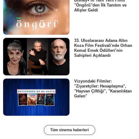
Disney+'ın Yeni Yerli Filmi
"Öngörü"den İlk Tanıtım ve
Afişler Geldi
33. Uluslararası Adana Altın
Koza Film Festivali'nde Orhan
Kemal Emek Ödülleri’nin
Sahipleri Açıklandı
Vizyondaki Filmler:
"Ziyaretçiler: Hesaplaşma",
"Hayvan Çiftliği", "Karanlıktan
Gelen"
Tüm sinema haberleri