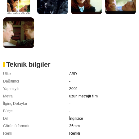
Teknik bilgiler
Ülke
ABD
Dağıtımcı
-
Yapım yılı
2001
Metraj
uzun metrajlı film
İlginç Detaylar
-
Bütçe
-
Dil
İngilizce
Görüntü formatı
35mm
Renk
Renkli