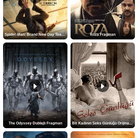
Spider-Man: Brand New Day Teaser
Roza Fragman
The Odyssey Dublajlı Fragman
Bir Kadının Seks Günlüğü Orijinal Fragman