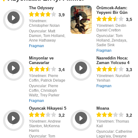
The Odyssey
Örümcek-Adam:
Yepyeni Bir Gün
3,9
3,5
Yönetmen:
Christopher Nolan
Yönetmen: Destin
Daniel Cretton
Oyuncular: Matt
Damon, Tom Holland,
Oyuncular: Tom
Anne Hathaway
Holland, Zendaya,
Sadie Sink
Fragman
Fragman
Minyonlar ve
Nasreddin Hoca:
Canavarlar
Zaman Yolcusu 4
3,4
3,3
Yönetmen: Pierre
Yönetmen: Nurullah
Coffin, Patrick Delage
Yenihan
Oyuncular: Pierre
Fragman
Coffin, Christoph
Waltz, Trey Parker
Fragman
Oyuncak Hikayesi 5
Moana
3,2
3,2
Yönetmen: Andrew
Yönetmen: Thomas
Stanton, McKenna
Kail
Harris
Oyuncular: Catherine
Oyuncular: Tom
Laga'aia, Dwayne