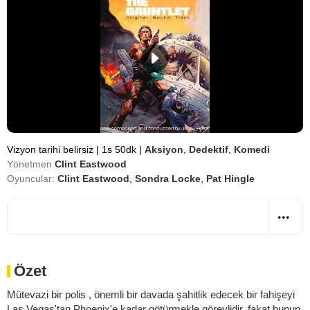
Vizyon tarihi belirsiz
|
1s 50dk
|
Aksiyon
,
Dedektif
,
Komedi
Yönetmen
Clint Eastwood
Oyuncular:
Clint Eastwood
,
Sondra Locke
,
Pat Hingle
Özet
Mütevazi bir polis , önemli bir davada şahitlik edecek bir fahişeyi
Las Vegas'tan Phoenix'e kadar götürmekle görevlidir, fakat bunun