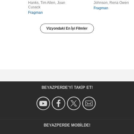
Hanks, Tim Allen, Joan
Johnson, Rena Owen
Cusack
Fragman
Fragman
Vizyondaki En İyi Filmler
BEYAZPERDE'YI TAKIP ET!
BEYAZPERDE MOBILDE!