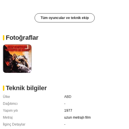
Tüm oyuncular ve teknik ekip
Fotoğraflar
Teknik bilgiler
Ülke
ABD
Dağıtımcı
-
Yapım yılı
1977
Metraj
uzun metrajlı film
İlginç Detaylar
-