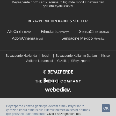
Beyazperde.com'u artık sorunsuz biçimde mobil cihazınızdan
görüntüleyebilirsiniz!
BEYAZPERDE'NIN KARDEŞ SİTELERİ
AlloCiné
Filmstarts
SensaCine
Fransa
Almanya
İspanya
AdoroCinema
Sensacine México
brasil
Meksika
Beyazperde Hakkında
|
İletişim
|
Beyazperde Kullanım Şartları
|
Kişisel
Verilerin korunmasi
|
Gizlilik
|
©Beyazperde
Beyazperde.com'da gezintiye devam etmek istiyorsanız
OK
çerezleri kabul etmelisiniz. Sitemiz hizmet kalitesini artırmak
için çerezleri kullanmaktadır.
Gizlilik sözleşmesini oku.