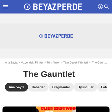
profil
menu
search
Ana Sayfa
Vizyondaki Filmler
Tüm filmler
Tüm Dedektif filmleri
The Gauntlet
The Gauntlet
Ana Sayfa
Haberler
Fragmanlar
Oyuncular
Fotoğra