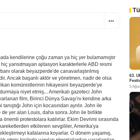
Tü
mada kendilerine çoğu zaman ya hiç yer bulamamıştır
hiç yansıtmayan ajitasyon karakterlerle ABD resmi
rbanı olarak beyazperde'de canavarlaştırılmış
63. U
rdir. Ancak başarılı aktör ve yönetmen, nadir de olsa
Festi
erikan komünistlerinin hikayesini beyazperde'ye
5 Ağu
ldurmaya niyet etmiş... Amerikalı gazeteci John
rlanan film, Birinci Dünya Savaşı'nı kendine arka
 tanıştığı John için kocasından ayrılır. John ile
 de yer alan Louis, daha sonra John ile birlikte
önemli protestolara katılırlar. Ekim Devrimi sırasında
reketlerden etkilenen sevgililer, Amerika'ya
ekleştirmeyi kafalarına koyarlar. O dönem yaşamış,
ık etmiş kişilerle yapılan röportajlardan yararlanılan