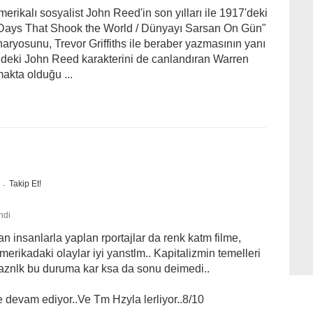
ikalı sosyalist John Reed'in son yılları ile 1917'deki
n Days That Shook the World / Dünyayı Sarsan On Gün"
naryosunu, Trevor Griffiths ile beraber yazmasının yanı
oldeki John Reed karakterini de canlandıran Warren
akta olduğu ...
Takip Et!
ndi
an insanlarla yaplan rportajlar da renk katm filme,
erikadaki olaylar iyi yanstlm.. Kapitalizmin temelleri
aznlk bu duruma kar ksa da sonu deimedi..
evam ediyor..Ve Tm Hzyla lerliyor..8/10