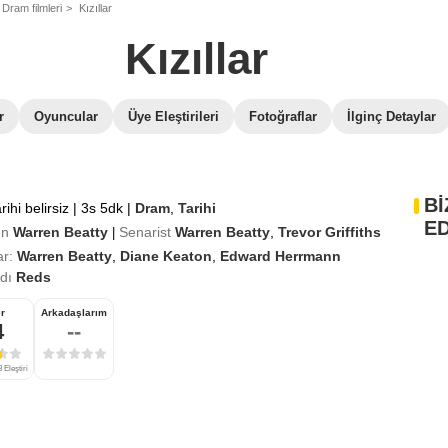
Dram filmleri
Kızıllar
Kızıllar
r
Oyuncular
Üye Eleştirileri
Fotoğraflar
İlginç Detaylar
Bİ
rihi belirsiz
|
3s 5dk
|
Dram
,
Tarihi
ED
en
Warren Beatty
Senarist
Warren Beatty
,
Trevor Griffiths
|
r:
Warren Beatty
,
Diane Keaton
,
Edward Herrmann
adı
Reds
r
Arkadaşlarım
4
--
 Eleştiri