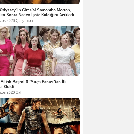
Odyssey"in Circe'si Samantha Morton,
en Sonra Neden İşsiz Kaldığını Açıkladı
stos 2026 Çarşamba
e Eilish Başrollü "Sırça Fanus"tan İlk
er Geldi
stos 2026 Salı