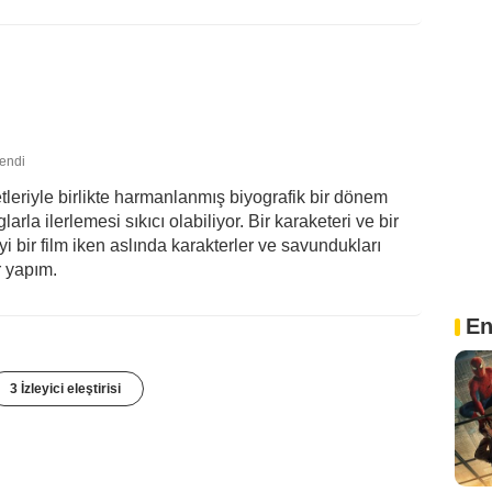
lendi
leriyle birlikte harmanlanmış biyografik bir dönem
arla ilerlemesi sıkıcı olabiliyor. Bir karaketeri ve bir
 bir film iken aslında karakterler ve savundukları
r yapım.
En
3 İzleyici eleştirisi