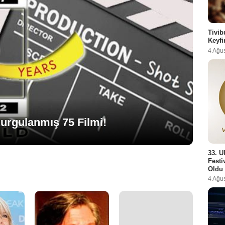
Tivib
Keyfi
4 Ağu
urgulanmış 75 Filmi!
33. U
Festi
Oldu
4 Ağu