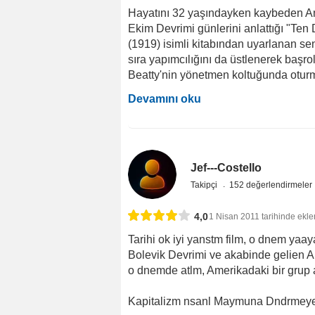
Hayatını 32 yaşındayken kaybeden Amer
Ekim Devrimi günlerini anlattığı "Te
(1919) isimli kitabından uyarlanan se
sıra yapımcılığını da üstlenerek başr
Beatty'nin yönetmen koltuğunda oturm
Devamını oku
Jef---Costello
Takipçi
152 değerlendirmeler
4,0
1 Nisan 2011 tarihinde ekle
Tarihi ok iyi yanstm film, o dnem yaay
Bolevik Devrimi ve akabinde gelien Am
o dnemde atlm, Amerikadaki bir grup 
Kapitalizm nsanl Maymuna Dndrmeye d