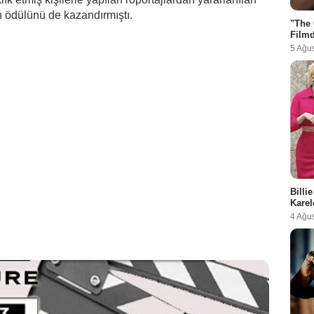
n ödülünü de kazandırmıştı.
"The 
Filmd
5 Ağu
Billi
Karel
4 Ağu