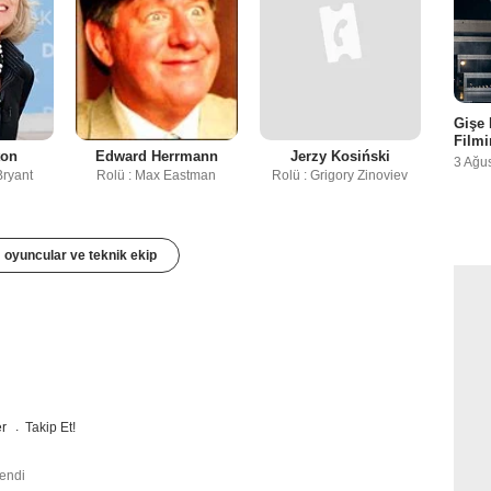
Gişe 
Filmi
ton
Edward Herrmann
Jerzy Kosiński
3 Ağu
Bryant
Rolü : Max Eastman
Rolü : Grigory Zinoviev
oyuncular ve teknik ekip
er
Takip Et!
lendi