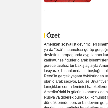
Özet
Amerikan sosyalist devrimcileri sine
ya da "öcü" muamelesi görüp gerçeği 
devletinin propaganda aygıtlarının ku
karikatürize figürler olarak işlenmişle
görece tarafsız bir bakış açısıyla Am
taşıyarak, bir anlamda bir boşluğu do
Reed'in gerçek yaşam öyküsünden uya
plan olarak seçiyor. Louise Bryant yeni
tanıştıktan sonra feminist hareketlerde
Amerika'daki iş gücünü korumak adına 
Rusya'ya giderek buradaki komünist ha
döndüklerinde benzer bir devrim gerç
devrime ve komünist hareketlere tanıkl