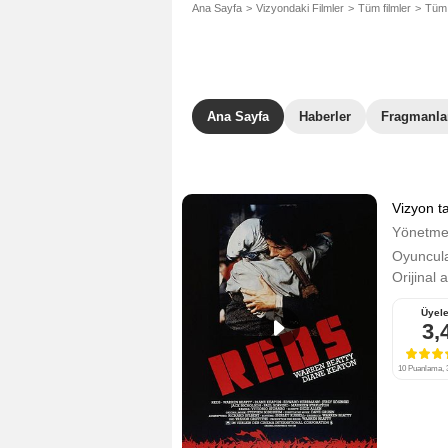
Ana Sayfa
Vizyondaki Filmler
Tüm filmler
Tüm 
Ana Sayfa
Haberler
Fragmanla
Vizyon ta
Yönetm
Oyuncula
Orijinal 
Üyele
3,
10 Puanlama, 3