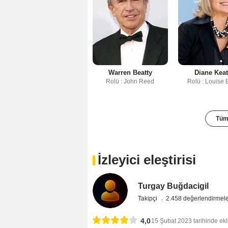
Warren Beatty
Diane Kea
Rolü : John Reed
Rolü : Louise 
Tüm 
İzleyici eleştirisi
Turgay Buğdacigil
Takipçi
2.458 değerlendirmel
4,0
15 Şubat 2023 tarihinde ek