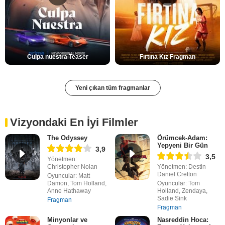
Culpa nuestra Teaser
Fırtına Kız Fragman
Yeni çıkan tüm fragmanlar
Vizyondaki En İyi Filmler
The Odyssey
Örümcek-Adam:
Yepyeni Bir Gün
3,9
3,5
Yönetmen:
Christopher Nolan
Yönetmen: Destin
Daniel Cretton
Oyuncular: Matt
Damon, Tom Holland,
Oyuncular: Tom
Anne Hathaway
Holland, Zendaya,
Sadie Sink
Fragman
Fragman
Minyonlar ve
Nasreddin Hoca: