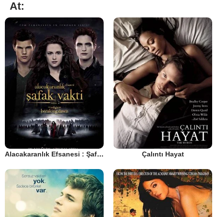
At:
Alacakaranlık Efsanesi : Şafak Vakti Bölüm 2
Çalıntı Hayat