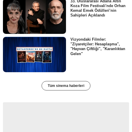
33. Uluslararası Adana Altın
Koza Film Festivali'nde Orhan
Kemal Emek Ödülleri’nin
Sahipleri Açıklandı
Vizyondaki Filmler:
"Ziyaretçiler: Hesaplaşma",
"Hayvan Çiftliği", "Karanlıktan
Gelen"
Tüm sinema haberleri