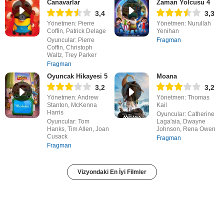
Canavarlar
Zaman Yolcusu 4
3,4
3,3
Yönetmen: Pierre
Yönetmen: Nurullah
Coffin, Patrick Delage
Yenihan
Oyuncular: Pierre
Fragman
Coffin, Christoph
Waltz, Trey Parker
Fragman
Oyuncak Hikayesi 5
Moana
3,2
3,2
Yönetmen: Andrew
Yönetmen: Thomas
Stanton, McKenna
Kail
Harris
Oyuncular: Catherine
Oyuncular: Tom
Laga'aia, Dwayne
Hanks, Tim Allen, Joan
Johnson, Rena Owen
Cusack
Fragman
Fragman
Vizyondaki En İyi Filmler