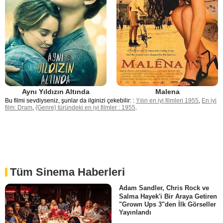
Aynı Yıldızın Altında
Malena
Bu filmi sevdiyseniz, şunlar da ilginizi çekebilir: :
Yılın en iyi filmleri 1955
,
En iyi
film: Dram
,
{Genre} türündeki en iyi filmler : 1955
.
Tüm Sinema Haberleri
Adam Sandler, Chris Rock ve
Salma Hayek'i Bir Araya Getiren
"Grown Ups 3"den İlk Görseller
Yayınlandı