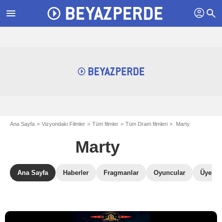
profil
menu
search
Ana Sayfa
Vizyondaki Filmler
Tüm filmler
Tüm Dram filmleri
Marty
Marty
Ana Sayfa
Haberler
Fragmanlar
Oyuncular
Üye Ele