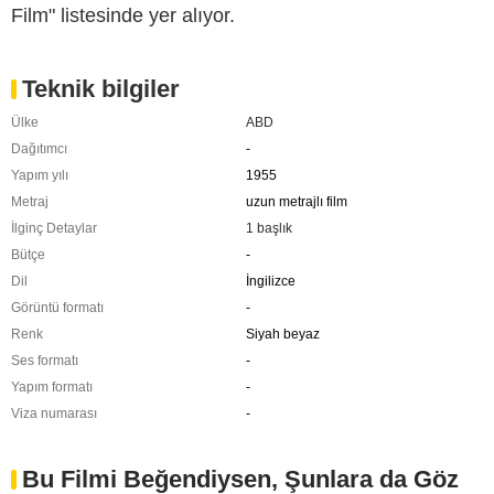
Film" listesinde yer alıyor.
Teknik bilgiler
Ülke
ABD
Dağıtımcı
-
Yapım yılı
1955
Metraj
uzun metrajlı film
İlginç Detaylar
1 başlık
Bütçe
-
Dil
İngilizce
Görüntü formatı
-
Renk
Siyah beyaz
Ses formatı
-
Yapım formatı
-
Viza numarası
-
Bu Filmi Beğendiysen, Şunlara da Göz