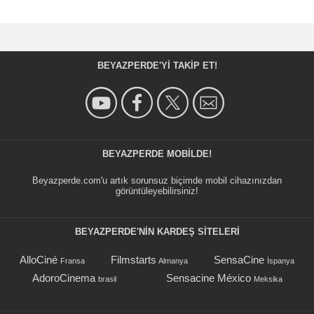
BEYAZPERDE'YI TAKIP ET!
BEYAZPERDE MOBILDE!
Beyazperde.com'u artık sorunsuz biçimde mobil cihazınızdan
görüntüleyebilirsiniz!
BEYAZPERDE'NIN KARDEŞ SİTELERİ
AlloCiné
Filmstarts
SensaCine
Fransa
Almanya
İspanya
AdoroCinema
Sensacine México
brasil
Meksika