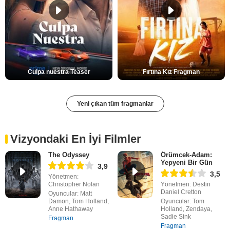
Culpa nuestra Teaser
Fırtına Kız Fragman
Yeni çıkan tüm fragmanlar
Vizyondaki En İyi Filmler
The Odyssey
Örümcek-Adam:
Yepyeni Bir Gün
3,9
3,5
Yönetmen:
Christopher Nolan
Yönetmen: Destin
Daniel Cretton
Oyuncular: Matt
Damon, Tom Holland,
Oyuncular: Tom
Anne Hathaway
Holland, Zendaya,
Sadie Sink
Fragman
Fragman