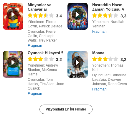
Minyonlar ve
Nasreddin Hoca:
Canavarlar
Zaman Yolcusu 4
3,4
3,3
Yönetmen: Pierre
Yönetmen: Nurullah
Coffin, Patrick Delage
Yenihan
Oyuncular: Pierre
Fragman
Coffin, Christoph
Waltz, Trey Parker
Fragman
Oyuncak Hikayesi 5
Moana
3,2
3,2
Yönetmen: Andrew
Yönetmen: Thomas
Stanton, McKenna
Kail
Harris
Oyuncular: Catherine
Oyuncular: Tom
Laga'aia, Dwayne
Hanks, Tim Allen, Joan
Johnson, Rena Owen
Cusack
Fragman
Fragman
Vizyondaki En İyi Filmler