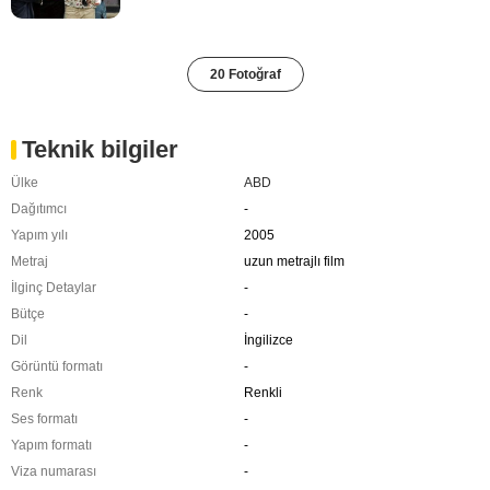
20 Fotoğraf
Teknik bilgiler
Ülke
ABD
Dağıtımcı
-
Yapım yılı
2005
Metraj
uzun metrajlı film
İlginç Detaylar
-
Bütçe
-
Dil
İngilizce
Görüntü formatı
-
Renk
Renkli
Ses formatı
-
Yapım formatı
-
Viza numarası
-