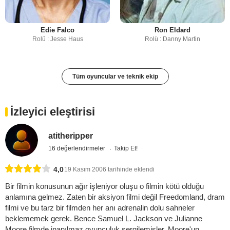
Edie Falco
Ron Eldard
Rolü : Jesse Haus
Rolü : Danny Martin
Tüm oyuncular ve teknik ekip
İzleyici eleştirisi
atitheripper
16 değerlendirmeler
Takip Et!
4,0
19 Kasım 2006 tarihinde eklendi
Bir filmin konusunun ağır işleniyor oluşu o filmin kötü olduğu
anlamına gelmez. Zaten bir aksiyon filmi değil Freedomland, dram
filmi ve bu tarz bir filmden her anı adrenalin dolu sahneler
beklememek gerek. Bence Samuel L. Jackson ve Julianne
Moore filmde inanılmaz oyunculuk sergilemişler. Moore'un