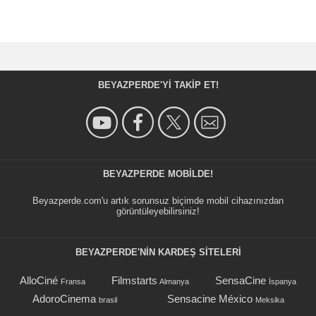
BEYAZPERDE'YI TAKIP ET!
BEYAZPERDE MOBILDE!
Beyazperde.com'u artık sorunsuz biçimde mobil cihazınızdan
görüntüleyebilirsiniz!
BEYAZPERDE'NIN KARDEŞ SİTELERİ
AlloCiné
Filmstarts
SensaCine
Fransa
Almanya
İspanya
AdoroCinema
Sensacine México
brasil
Meksika