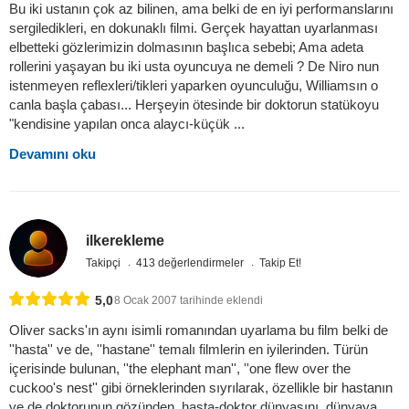
Bu iki ustanın çok az bilinen, ama belki de en iyi performanslarını
sergiledikleri, en dokunaklı filmi. Gerçek hayattan uyarlanması
elbetteki gözlerimizin dolmasının başlıca sebebi; Ama adeta
rollerini yaşayan bu iki usta oyuncuya ne demeli ? De Niro nun
istenmeyen reflexleri/tikleri yaparken oyunculuğu, Williamsın o
canla başla çabası... Herşeyin ötesinde bir doktorun statükoyu
"kendisine yapılan onca alaycı-küçük ...
Devamını oku
ilkerekleme
Takipçi
413 değerlendirmeler
Takip Et!
5,0
8 Ocak 2007 tarihinde eklendi
Oliver sacks'ın aynı isimli romanından uyarlama bu film belki de
''hasta'' ve de, ''hastane'' temalı filmlerin en iyilerinden. Türün
içerisinde bulunan, ''the elephant man'', ''one flew over the
cuckoo's nest'' gibi örneklerinden sıyrılarak, özellikle bir hastanın
ve de doktorunun gözünden, hasta-doktor dünyasını, dünyaya