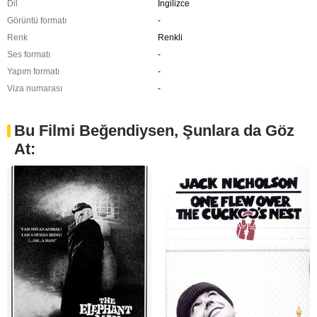
Dil
İngilizce
Görüntü formatı
-
Renk
Renkli
Ses formatı
-
Yapım formatı
-
Viza numarası
-
Bu Filmi Beğendiysen, Şunlara da Göz
At: