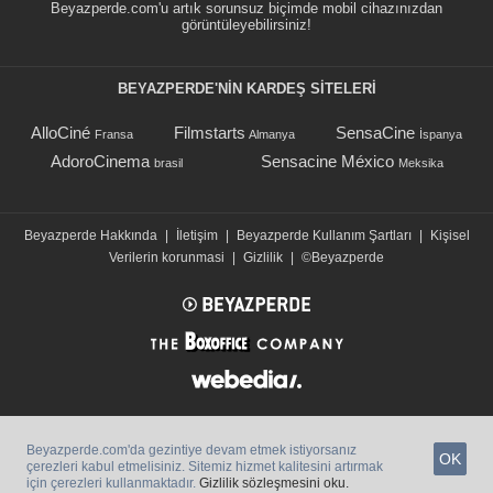
Beyazperde.com'u artık sorunsuz biçimde mobil cihazınızdan
görüntüleyebilirsiniz!
BEYAZPERDE'NIN KARDEŞ SİTELERİ
AlloCiné
Filmstarts
SensaCine
Fransa
Almanya
İspanya
AdoroCinema
Sensacine México
brasil
Meksika
Beyazperde Hakkında
|
İletişim
|
Beyazperde Kullanım Şartları
|
Kişisel
Verilerin korunmasi
|
Gizlilik
|
©Beyazperde
Beyazperde.com'da gezintiye devam etmek istiyorsanız
OK
çerezleri kabul etmelisiniz. Sitemiz hizmet kalitesini artırmak
için çerezleri kullanmaktadır.
Gizlilik sözleşmesini oku.