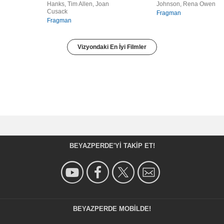
Hanks, Tim Allen, Joan
Johnson, Rena Owen
Cusack
Fragman
Fragman
Vizyondaki En İyi Filmler
BEYAZPERDE'YI TAKIP ET!
BEYAZPERDE MOBILDE!