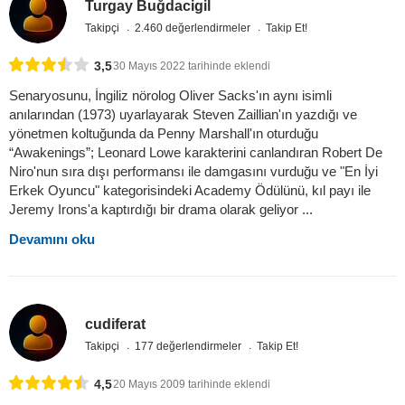
Turgay Buğdacigil
Takipçi
2.460 değerlendirmeler
Takip Et!
3,5
30 Mayıs 2022 tarihinde eklendi
Senaryosunu, İngiliz nörolog Oliver Sacks'ın aynı isimli
anılarından (1973) uyarlayarak Steven Zaillian'ın yazdığı ve
yönetmen koltuğunda da Penny Marshall'ın oturduğu
“Awakenings”; Leonard Lowe karakterini canlandıran Robert De
Niro'nun sıra dışı performansı ile damgasını vurduğu ve "En İyi
Erkek Oyuncu" kategorisindeki Academy Ödülünü, kıl payı ile
Jeremy Irons'a kaptırdığı bir drama olarak geliyor ...
Devamını oku
cudiferat
Takipçi
177 değerlendirmeler
Takip Et!
4,5
20 Mayıs 2009 tarihinde eklendi