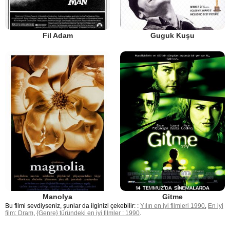
Fil Adam
Guguk Kuşu
Manolya
Gitme
Bu filmi sevdiyseniz, şunlar da ilginizi çekebilir: :
Yılın en iyi filmleri 1990
,
En iyi
film: Dram
,
{Genre} türündeki en iyi filmler : 1990
.