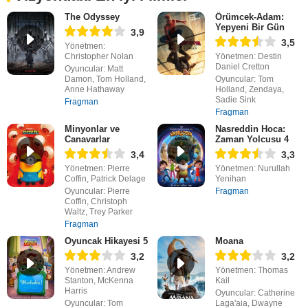
The Odyssey
Örümcek-Adam:
Yepyeni Bir Gün
3,9
3,5
Yönetmen:
Christopher Nolan
Yönetmen: Destin
Daniel Cretton
Oyuncular: Matt
Damon, Tom Holland,
Oyuncular: Tom
Anne Hathaway
Holland, Zendaya,
Sadie Sink
Fragman
Fragman
Minyonlar ve
Nasreddin Hoca:
Canavarlar
Zaman Yolcusu 4
3,4
3,3
Yönetmen: Pierre
Yönetmen: Nurullah
Coffin, Patrick Delage
Yenihan
Oyuncular: Pierre
Fragman
Coffin, Christoph
Waltz, Trey Parker
Fragman
Oyuncak Hikayesi 5
Moana
3,2
3,2
Yönetmen: Andrew
Yönetmen: Thomas
Stanton, McKenna
Kail
Harris
Oyuncular: Catherine
Oyuncular: Tom
Laga'aia, Dwayne