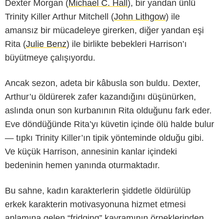
Dexter Morgan (
Michael C. Hall
), bir yandan ünlü
Trinity Killer Arthur Mitchell (
John Lithgow
) ile
amansız bir mücadeleye girerken, diğer yandan eşi
Rita (
Julie Benz
) ile birlikte bebekleri Harrison’ı
büyütmeye çalışıyordu.
Ancak sezon, adeta bir kâbusla son buldu. Dexter,
Arthur’u öldürerek zafer kazandığını düşünürken,
aslında onun son kurbanının Rita olduğunu fark eder.
Eve döndüğünde Rita’yı küvetin içinde ölü halde bulur
— tıpkı Trinity Killer’ın tipik yönteminde olduğu gibi.
Ve küçük Harrison, annesinin kanlar içindeki
bedeninin hemen yanında oturmaktadır.
Bu sahne, kadın karakterlerin şiddetle öldürülüp
erkek karakterin motivasyonuna hizmet etmesi
anlamına gelen “fridging” kavramının örneklerinden