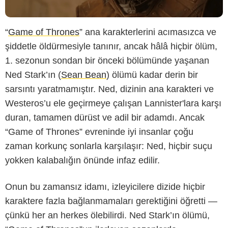
“
Game of Thrones
” ana karakterlerini acımasızca ve
şiddetle öldürmesiyle tanınır, ancak hâlâ hiçbir ölüm,
1. sezonun sondan bir önceki bölümünde yaşanan
Ned Stark’ın (
Sean Bean
) ölümü kadar derin bir
sarsıntı yaratmamıştır. Ned, dizinin ana karakteri ve
Westeros’u ele geçirmeye çalışan Lannister'lara karşı
duran, tamamen dürüst ve adil bir adamdı. Ancak
“Game of Thrones” evreninde iyi insanlar çoğu
zaman korkunç sonlarla karşılaşır: Ned, hiçbir suçu
yokken kalabalığın önünde infaz edilir.
HBO
Onun bu zamansız idamı, izleyicilere dizide hiçbir
karaktere fazla bağlanmamaları gerektiğini öğretti —
çünkü her an herkes ölebilirdi. Ned Stark’ın ölümü,