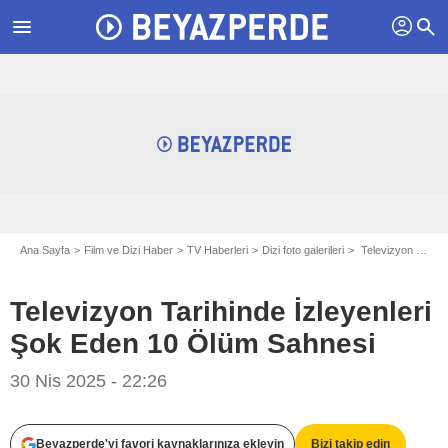
profil
menu
search
Ana Sayfa
Film ve Dizi Haber
TV Haberleri
Dizi foto galerileri
Televizyon Tarihinde İzleyenleri Şok Eden 10 Ölüm Sahnesi
Televizyon Tarihinde İzleyenleri
Şok Eden 10 Ölüm Sahnesi
30 Nis 2025 - 22:26
HBO
Beyazperde'yi favori kaynaklarınıza ekleyin
Bizi takip edin