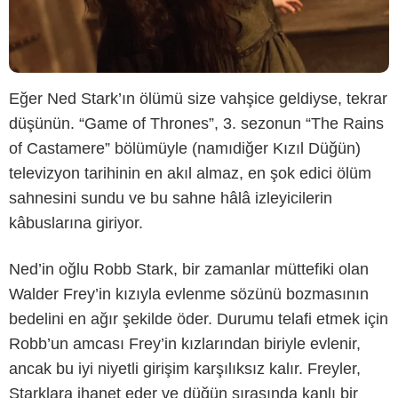
Eğer Ned Stark’ın ölümü size vahşice geldiyse, tekrar
düşünün. “Game of Thrones”, 3. sezonun “The Rains
of Castamere” bölümüyle (namıdiğer Kızıl Düğün)
televizyon tarihinin en akıl almaz, en şok edici ölüm
sahnesini sundu ve bu sahne hâlâ izleyicilerin
kâbuslarına giriyor.
Ned’in oğlu Robb Stark, bir zamanlar müttefiki olan
Walder Frey’in kızıyla evlenme sözünü bozmasının
bedelini en ağır şekilde öder. Durumu telafi etmek için
Robb’un amcası Frey’in kızlarından biriyle evlenir,
ancak bu iyi niyetli girişim karşılıksız kalır. Freyler,
Starklara ihanet eder ve düğün sırasında kanlı bir