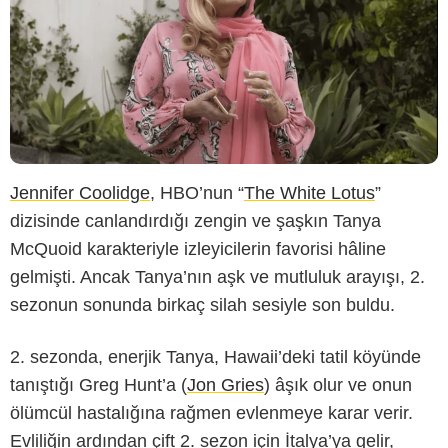
Jennifer Coolidge
, HBO’nun “
The White Lotus
”
dizisinde canlandırdığı zengin ve şaşkın Tanya
McQuoid karakteriyle izleyicilerin favorisi hâline
gelmişti. Ancak Tanya’nın aşk ve mutluluk arayışı, 2.
sezonun sonunda birkaç silah sesiyle son buldu.
2. sezonda, enerjik Tanya, Hawaii’deki tatil köyünde
tanıştığı Greg Hunt’a (
Jon Gries
) âşık olur ve onun
ölümcül hastalığına rağmen evlenmeye karar verir.
Evliliğin ardından çift 2. sezon için İtalya’ya gelir,