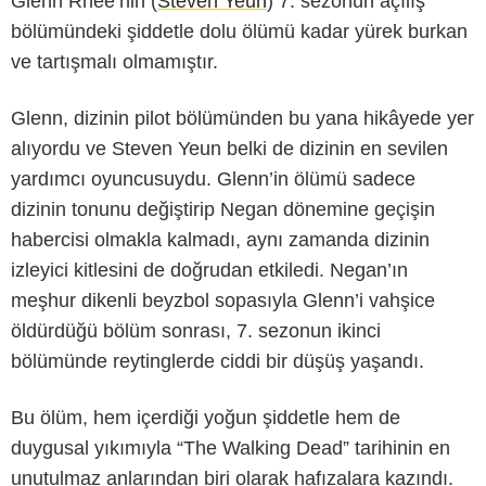
Glenn Rhee’nin (
Steven Yeun
) 7. sezonun açılış
bölümündeki şiddetle dolu ölümü kadar yürek burkan
ve tartışmalı olmamıştır.
Glenn, dizinin pilot bölümünden bu yana hikâyede yer
alıyordu ve Steven Yeun belki de dizinin en sevilen
yardımcı oyuncusuydu. Glenn’in ölümü sadece
dizinin tonunu değiştirip Negan dönemine geçişin
habercisi olmakla kalmadı, aynı zamanda dizinin
izleyici kitlesini de doğrudan etkiledi. Negan’ın
meşhur dikenli beyzbol sopasıyla Glenn’i vahşice
HBO
öldürdüğü bölüm sonrası, 7. sezonun ikinci
bölümünde reytinglerde ciddi bir düşüş yaşandı.
Bu ölüm, hem içerdiği yoğun şiddetle hem de
duygusal yıkımıyla “The Walking Dead” tarihinin en
unutulmaz anlarından biri olarak hafızalara kazındı.