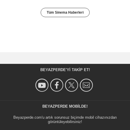
Tüm Sinema Haberleri
BEYAZPERDE'YI TAKIP ET!
BEYAZPERDE MOBILDE!
Beyazperde.com'u artık sorunsuz biçimde mobil cihazınızdan
görüntüleyebilirsiniz!