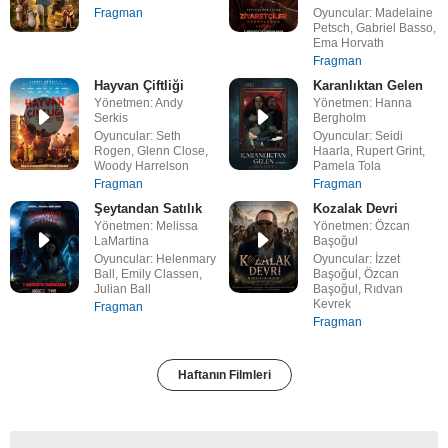
Fragman
Oyuncular: Madelaine
Petsch, Gabriel Basso,
Ema Horvath
Fragman
Hayvan Çiftliği
Karanlıktan Gelen
Yönetmen: Andy
Yönetmen: Hanna
Serkis
Bergholm
Oyuncular: Seth
Oyuncular: Seidi
Rogen, Glenn Close,
Haarla, Rupert Grint,
Woody Harrelson
Pamela Tola
Fragman
Fragman
Şeytandan Satılık
Kozalak Devri
Yönetmen: Melissa
Yönetmen: Özcan
LaMartina
Başoğul
Oyuncular: Helenmary
Oyuncular: İzzet
Ball, Emily Classen,
Başoğul, Özcan
Julian Ball
Başoğul, Rıdvan
Kevrek
Fragman
Fragman
Haftanın Filmleri