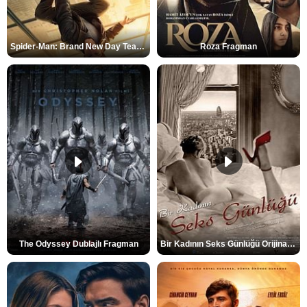
Spider-Man: Brand New Day Teaser
Roza Fragman
The Odyssey Dublajlı Fragman
Bir Kadının Seks Günlüğü Orijinal Fragman