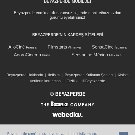
BEYAZPERDE MOBILDE!
Beyazperde.com'u artık sorunsuz biçimde mobil cihazınızdan
görüntüleyebilirsiniz!
BEYAZPERDE'NIN KARDEŞ SİTELERİ
AlloCiné
Filmstarts
SensaCine
Fransa
Almanya
İspanya
AdoroCinema
Sensacine México
brasil
Meksika
Beyazperde Hakkında
|
İletişim
|
Beyazperde Kullanım Şartları
|
Kişisel
Verilerin korunmasi
|
Gizlilik
|
©Beyazperde
Beyazperde.com'da gezintiye devam etmek istiyorsanız