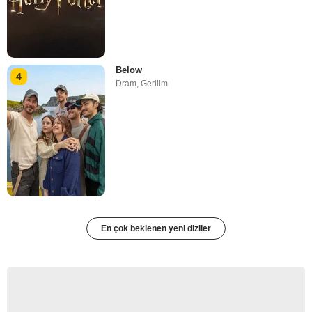
Below
4
Dram
,
Gerilim
En çok beklenen yeni diziler