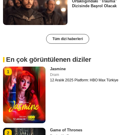
Ortaklığındaki "Trauma"
Dizisinde Başrol Olacak
Tüm dizi haberleri
En çok görüntülenen diziler
Jasmine
1
Dram
12 Aralık 2025 Platform: HBO Max Türkiye
Game of Thrones
2