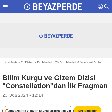
profil
menu
search
Ana Sayfa
TV Dizileri
TV Haberleri
TV Dizi Haberleri: Gündemdeki Diziler
Bilim
Bilim Kurgu ve Gizem Dizisi
"Constellation"dan İlk Fragman
23 Oca 2024 - 12:14
Beyazperde'yi favori kaynaklarınıza ekleyin
Bizi takip edin