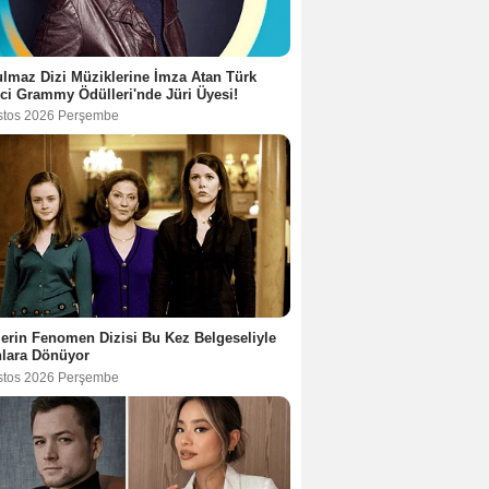
lmaz Dizi Müziklerine İmza Atan Türk
ci Grammy Ödülleri'nde Jüri Üyesi!
stos 2026 Perşembe
lerin Fenomen Dizisi Bu Kez Belgeseliyle
nlara Dönüyor
stos 2026 Perşembe