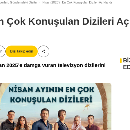
berleri: Gündemdeki Diziler
Nisan 2025’in En Çok Konuşulan Dizileri Açıklandı
n Çok Konuşulan Dizileri Aç
in
Bizi takip edin
Paylaş!
Bİ
n 2025’e damga vuran televizyon dizilerini
ED