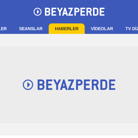
LER
SEANSLAR
HABERLER
VIDEOLAR
TV Dİ
Beyazperde