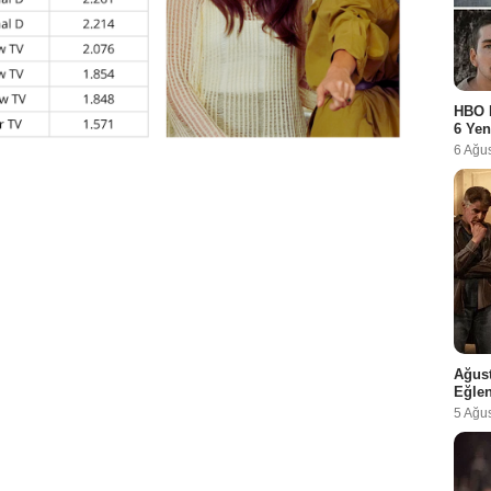
HBO 
6 Yen
6 Ağu
Ağust
Eğlen
5 Ağu