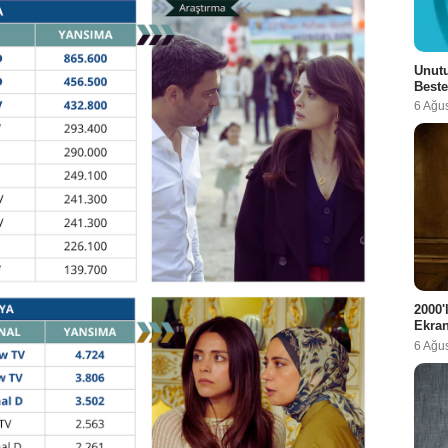
Unutu
Beste
6 Ağu
2000'
Ekra
6 Ağu