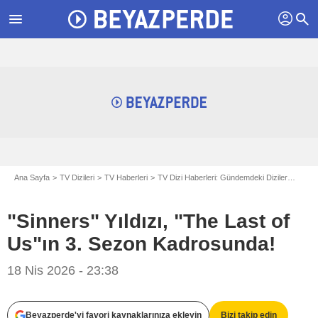
profil
menu
search
Ana Sayfa
TV Dizileri
TV Haberleri
TV Dizi Haberleri: Gündemdeki Diziler
"Sinn
"Sinners" Yıldızı, "The Last of
Us"ın 3. Sezon Kadrosunda!
18 Nis 2026 - 23:38
Variety
Beyazperde'yi favori kaynaklarınıza ekleyin
Bizi takip edin