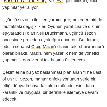
"
Based on a True Story
" ve "
Evil
" gibi dikkat çekici
yapımlar yer alıyor.
Üçüncü sezonla ilgili en çarpıcı gelişmelerden biri de
mutfaktaki değişiklikler. Oyunun yaratıcısı ve dizinin
eş-yaratıcısı olan
Neil Druckmann
, üçüncü sezon
öncesinde projeden ayrıldığını duyurdu. Bu durum,
ödüllü senarist
Craig Mazin
’i dizinin tek "showrunner"ı
olarak bıraktı. Mazin, hem yazarlık hem de yönetici
yapımcılık görevlerini tek başına üstlenecek.
Çekimlerine bu yaz başlanması planlanan "The Last
of Us" 3. Sezon, mantar enfeksiyonunun yerle bir
ettiği dünyada hayatta kalma mücadelesini daha
karanlık ve duygusal bir derinlikle işlemeye devam
edecek.