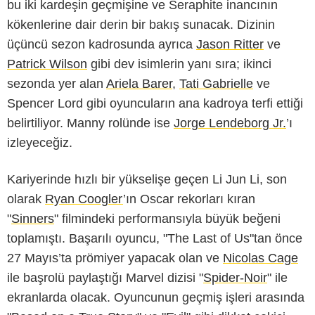
bu iki kardeşin geçmişine ve Seraphite inancının
kökenlerine dair derin bir bakış sunacak. Dizinin
üçüncü sezon kadrosunda ayrıca
Jason Ritter
ve
Patrick Wilson
gibi dev isimlerin yanı sıra; ikinci
sezonda yer alan
Ariela Barer
,
Tati Gabrielle
ve
Spencer Lord gibi oyuncuların ana kadroya terfi ettiği
belirtiliyor. Manny rolünde ise
Jorge Lendeborg Jr.
’ı
izleyeceğiz.
Kariyerinde hızlı bir yükselişe geçen Li Jun Li, son
olarak
Ryan Coogler
’ın Oscar rekorları kıran
"
Sinners
" filmindeki performansıyla büyük beğeni
toplamıştı. Başarılı oyuncu, "The Last of Us"tan önce
27 Mayıs’ta prömiyer yapacak olan ve
Nicolas Cage
ile başrolü paylaştığı Marvel dizisi "
Spider-Noir
" ile
ekranlarda olacak. Oyuncunun geçmiş işleri arasında