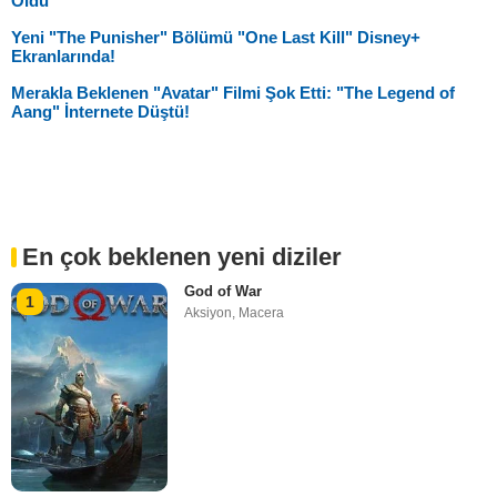
Oldu
Yeni "The Punisher" Bölümü "One Last Kill" Disney+
Ekranlarında!
Merakla Beklenen "Avatar" Filmi Şok Etti: "The Legend of
Aang" İnternete Düştü!
En çok beklenen yeni diziler
God of War
1
Aksiyon
,
Macera