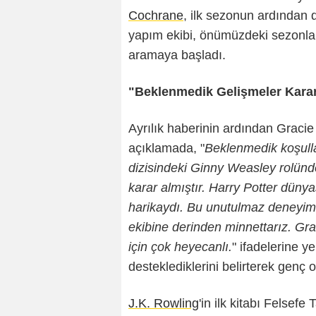
Cochrane
, ilk sezonun ardından d
yapım ekibi, önümüzdeki sezonlar 
aramaya başladı.
"Beklenmedik Gelişmeler Karar
Ayrılık haberinin ardından Gracie
açıklamada, "
Beklenmedik koşulla
dizisindeki Ginny Weasley rolünd
karar almıştır. Harry Potter düny
harikaydı. Bu unutulmaz deneyimi
ekibine derinden minnettarız. Grac
için çok heyecanlı.
" ifadelerine ye
desteklediklerini belirterek genç 
J.K. Rowling
'in ilk kitabı Felsef