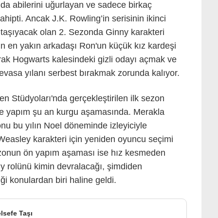
da abilerini uğurlayan ve sadece birkaç
ipti. Ancak J.K. Rowling’in serisinin ikinci
a taşıyacak olan 2. Sezonda Ginny karakteri
in en yakın arkadaşı Ron'un küçük kız kardeşi
rak Hogwarts kalesindeki gizli odayı açmak ve
devasa yılanı serbest bırakmak zorunda kalıyor.
n Stüdyoları'nda gerçekleştirilen ilk sezon
e yapım şu an kurgu aşamasında. Merakla
onu bu yılın Noel döneminde izleyiciyle
easley karakteri için yeniden oyuncu seçimi
sezonun ön yapım aşaması ise hız kesmeden
y rolünü kimin devralacağı, şimdiden
ği konulardan biri haline geldi.
elsefe Taşı