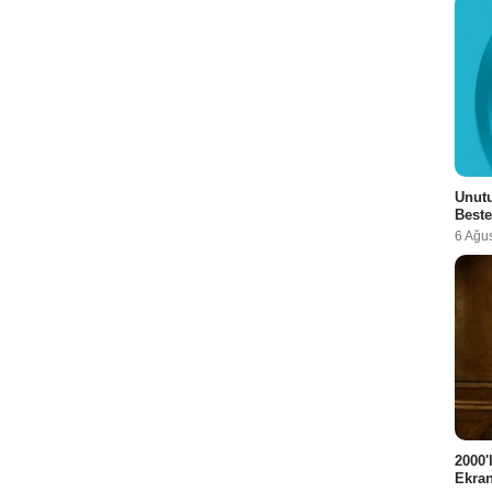
Unutu
Beste
6 Ağu
2000'
Ekra