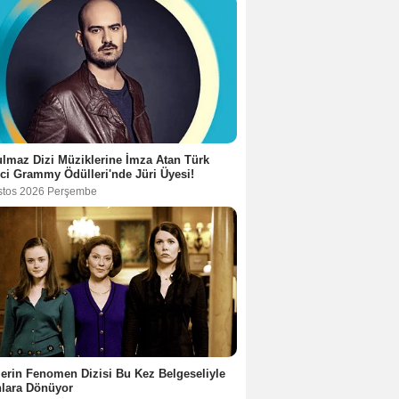
lmaz Dizi Müziklerine İmza Atan Türk
ci Grammy Ödülleri'nde Jüri Üyesi!
stos 2026 Perşembe
lerin Fenomen Dizisi Bu Kez Belgeseliyle
nlara Dönüyor