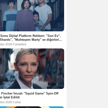
 Sonu Dijital Platform Rehberi: "Son Ev",
Shards", "Muhteşem Marty" ve diğerleri...
stos 2026 Cumartesi
 Fincher İmzalı "Squid Game" Spin-Off
si İptal Edildi
stos 2026 Cuma