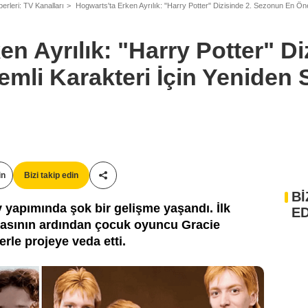
erleri: TV Kanalları
Hogwarts'ta Erken Ayrılık: "Harry Potter" Dizisinde 2. Sezonun En Ön
HBO / Warner Bros.
n Ayrılık: "Harry Potter" Di
mli Karakteri İçin Yeniden
in
Bizi takip edin
Paylaş!
Bİ
yapımında şok bir gelişme yaşandı. İlk
ED
asının ardından çocuk oyuncu Gracie
le projeye veda etti.