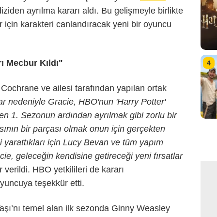
iziden ayrılma kararı aldı. Bu gelişmeyle birlikte
için karakteri canlandıracak yeni bir oyuncu
ı Mecbur Kıldı"
4
 Cochrane ve ailesi tarafından yapılan ortak
r nedeniyle Gracie, HBO'nun 'Harry Potter'
en 1. Sezonun ardından ayrılmak gibi zorlu bir
asının bir parçası olmak onun için gerçekten
 yarattıkları için Lucy Bevan ve tüm yapım
ie, geleceğin kendisine getireceği yeni fırsatlar
r verildi. HBO yetkilileri de kararı
oyuncuya teşekkür etti.
e Taşı’nı temel alan ilk sezonda Ginny Weasley