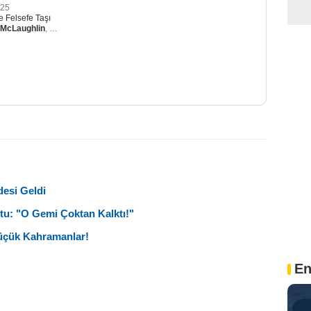
-25
e Felsefe Taşı
 McLaughlin
,
Arabella Stanton
,
Alastair Stout
esi Geldi
tu: "O Gemi Çoktan Kalktı!"
Küçük Kahramanlar!
En