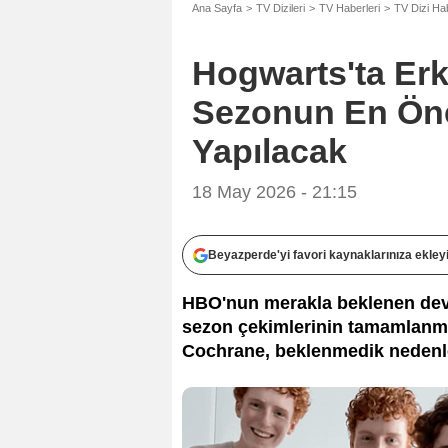
Ana Sayfa
TV Dizileri
TV Haberleri
TV Dizi Hab
Hogwarts'ta Erke
Sezonun En Öne
Yapılacak
18 May 2026 - 21:15
Beyazperde'yi favori kaynaklarınıza ekley
HBO'nun merakla beklenen dev 
sezon çekimlerinin tamamlanm
Cochrane, beklenmedik nedenler