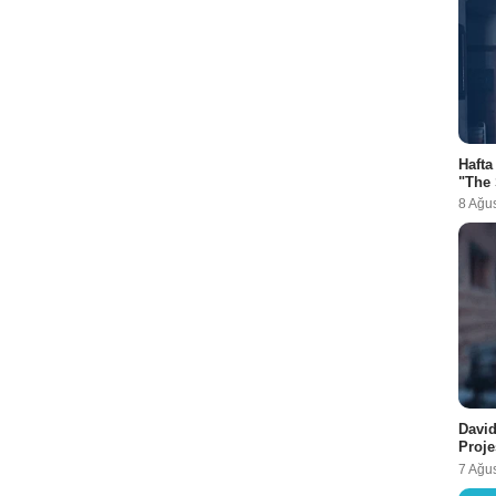
Hafta
"The 
8 Ağu
David
Proje
7 Ağu