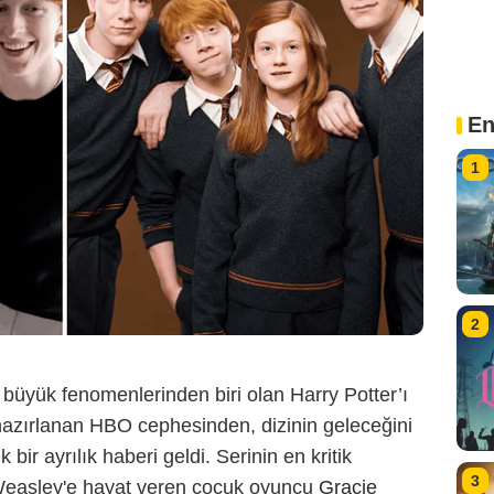
En
1
2
büyük fenomenlerinden biri olan Harry Potter’ı
hazırlanan HBO cephesinden, dizinin geleceğini
ir ayrılık haberi geldi. Serinin en kritik
3
 Weasley'e hayat veren çocuk oyuncu
Gracie