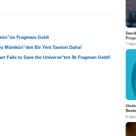
David
kün”ün Fragmanı Geldi
Proje
7 Ağu
Şey Mümkün”den Bir Yeni Tanıtım Daha!
rt Fails to Save the Universe"ten İlk Fragman Geldi!
Unutu
Beste
6 Ağu