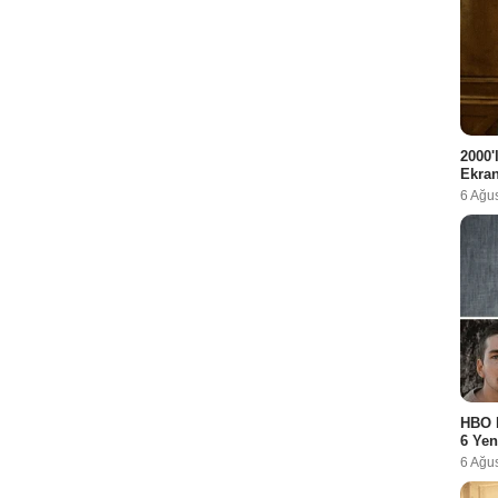
2000'
Ekra
6 Ağu
HBO 
6 Yen
6 Ağu