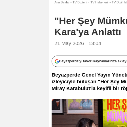
Ana Sayfa
TV Dizileri
TV Haberleri
TV Dizi Ha
"Her Şey Mümkü
Kara'ya Anlattı
21 May 2026 - 13:04
Beyazperde'yi favori kaynaklarınıza ekley
Beyazperde Genel Yayın Yöne
izleyiciyle buluşan "Her Şey M
Miray Karabulut'la keyifli bir rö