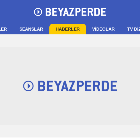
LER
SEANSLAR
HABERLER
VIDEOLAR
TV Dİ
.