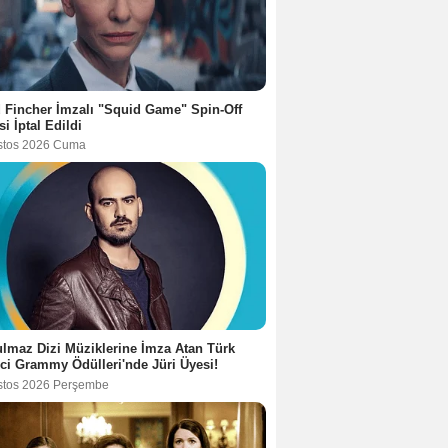
 Fincher İmzalı "Squid Game" Spin-Off
si İptal Edildi
stos 2026 Cuma
lmaz Dizi Müziklerine İmza Atan Türk
ci Grammy Ödülleri'nde Jüri Üyesi!
stos 2026 Perşembe