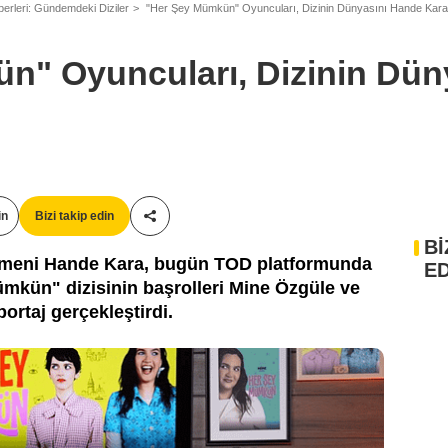
berleri: Gündemdeki Diziler
"Her Şey Mümkün" Oyuncuları, Dizinin Dünyasını Hande Kara'y
n" Oyuncuları, Dizinin Dün
in
Bizi takip edin
Paylaş!
Bİ
tmeni Hande Kara, bugün TOD platformunda
ED
ümkün" dizisinin başrolleri Mine Özgüle ve
portaj gerçekleştirdi.