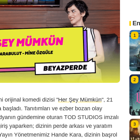
En
1
2
orijinal komedi dizisi "
Her Şey Mümkün
", 21
a başladı. Tanıtımları ve ezber bozan olay
edyanın gündemine oturan TOD STUDIOS imzalı
3
giriş yaparken; dizinin perde arkası ve yaratım
l Yayın Yönetmenimiz Hande Kara, dizinin başrol