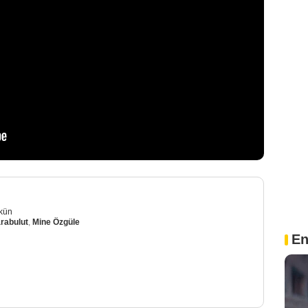
kün
rabulut
,
Mine Özgüle
En