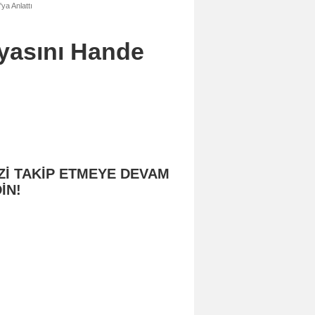
a Anlattı
yasını Hande
Zİ TAKİP ETMEYE DEVAM
İN!