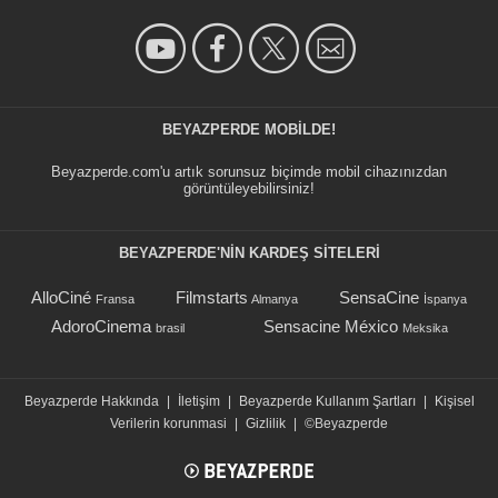
BEYAZPERDE MOBILDE!
Beyazperde.com'u artık sorunsuz biçimde mobil cihazınızdan
görüntüleyebilirsiniz!
BEYAZPERDE'NIN KARDEŞ SİTELERİ
AlloCiné
Filmstarts
SensaCine
Fransa
Almanya
İspanya
AdoroCinema
Sensacine México
brasil
Meksika
Beyazperde Hakkında
|
İletişim
|
Beyazperde Kullanım Şartları
|
Kişisel
Verilerin korunmasi
|
Gizlilik
|
©Beyazperde