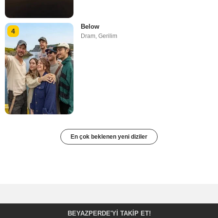
Below
4
Dram
,
Gerilim
En çok beklenen yeni diziler
BEYAZPERDE'YI TAKIP ET!