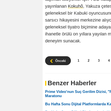
yayınlanan
Kokuhô
, Yakuza çete
geleneksel bir Kabuki oyuncusun
sarsıcı hikayesini merkezine alıyo
geleneksel tiyatro biçimine adayan
ihanetle örülü on yıllara yayılan 
deneyim sunacak.
1
2
3
4
Önceki
Benzer Haberler
Prime Video'nun Suç Gerilim Dizisi, 
Maratonu
Bu Hafta Sonu Dijital Platformlarda 