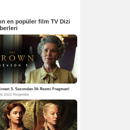
ın en popüler film TV Dizi
berleri
Crown 5. Sezondan İlk Resmi Fragman!
im 2022 Perşembe