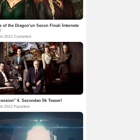
 of the Dragon'un Sezon Finali İnternete
!
im 2022 Cumartesi
ession" 4. Sezondan İlk Teaser!
im 2022 Pazartesi