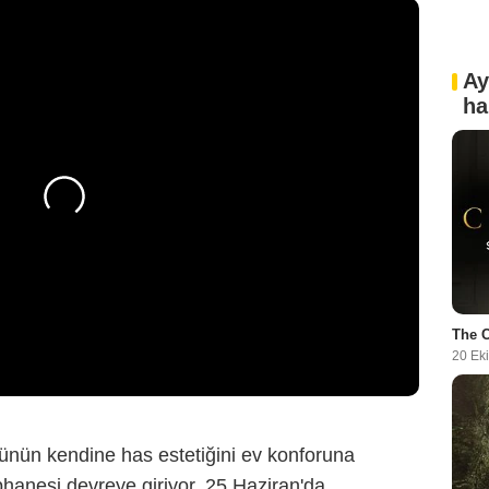
Ay
ha
The 
20 Ek
ünün kendine has estetiğini ev konforuna
hanesi devreye giriyor. 25 Haziran'da