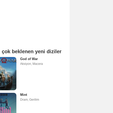
 çok beklenen yeni diziler
God of War
Aksiyon
,
Macera
Mint
Dram
,
Gerilim