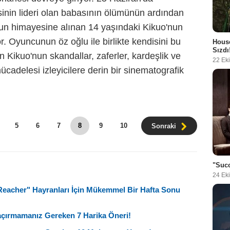
sinin lideri olan babasının ölümünün ardından
un himayesine alınan 14 yaşındaki Kikuo'nun
r. Oyuncunun öz oğlu ile birlikte kendisini bu
House
Sızdı
 Kikuo'nun skandallar, zaferler, kardeşlik ve
22 Ek
mücadelesi izleyicilere derin bir sinematografik
5
6
7
8
9
10
Sonraki
"Succ
24 Ek
"Reacher" Hayranları İçin Mükemmel Bir Hafta Sonu
Kaçırmamanız Gereken 7 Harika Öneri!