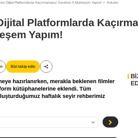
onu Dijital Platformlarda Kaçırmamanız Gereken 9 Muhteşem Yapım!
Kokuho
ijital Platformlarda Kaçırm
teşem Yapım!
in
Bizi takip edin
Paylaş!
Bİ
eye hazırlanırken, merakla beklenen filmler
ED
latform kütüphanelerine eklendi. Tüm
 oluşturduğumuz haftalık seyir rehberimiz