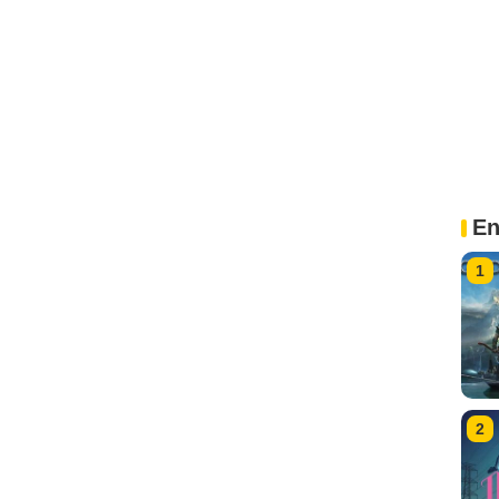
En
1
2