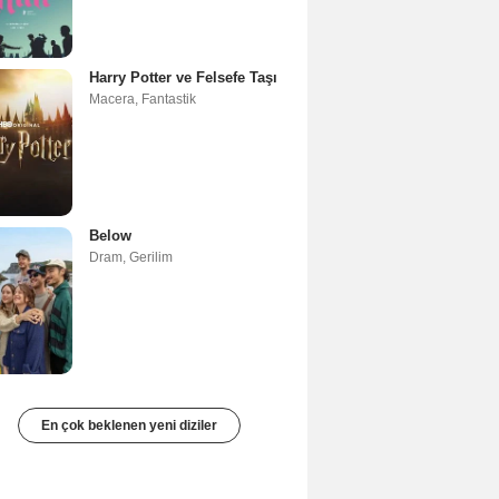
Harry Potter ve Felsefe Taşı
Macera
,
Fantastik
Below
Dram
,
Gerilim
En çok beklenen yeni diziler