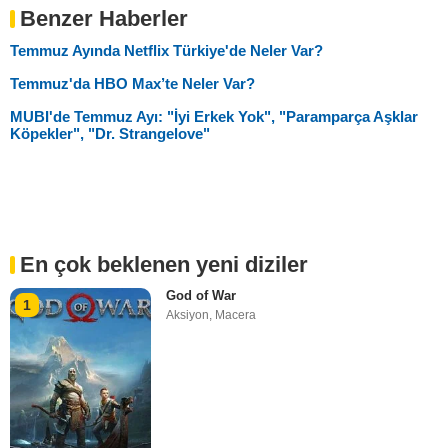
Benzer Haberler
Temmuz Ayında Netflix Türkiye'de Neler Var?
Temmuz'da HBO Max’te Neler Var?
MUBI'de Temmuz Ayı: "İyi Erkek Yok", "Paramparça Aşklar
Köpekler", "Dr. Strangelove"
En çok beklenen yeni diziler
God of War
1
Aksiyon
,
Macera