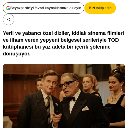
Beyazperde'yi favori kaynaklarınıza ekleyin
Bizi takip edin
Paylaş!
Yerli ve yabancı özel diziler, iddialı sinema filmleri
ve ilham veren yepyeni belgesel serileriyle TOD
kütüphanesi bu yaz adeta bir içerik şölenine
dönüşüyor.