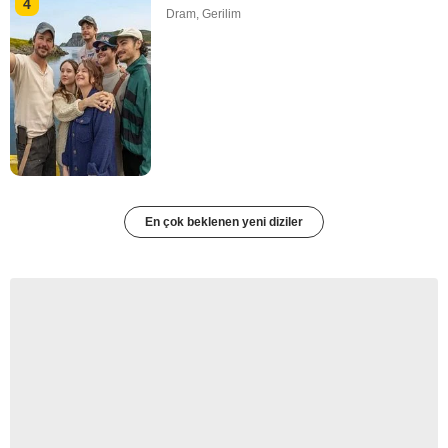
4
Dram
,
Gerilim
En çok beklenen yeni diziler