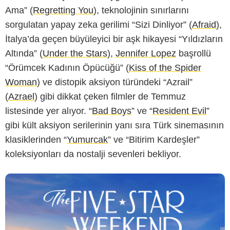
Ama” (
Regretting You
), teknolojinin sınırlarını
sorgulatan yapay zeka gerilimi “Sizi Dinliyor” (
Afraid
),
İtalya’da geçen büyüleyici bir aşk hikayesi “Yıldızların
Altında” (
Under the Stars
),
Jennifer Lopez
başrollü
“Örümcek Kadının Öpücüğü” (
Kiss of the Spider
Woman
) ve distopik aksiyon türündeki “Azrail”
(
Azrael
) gibi dikkat çeken filmler de Temmuz
listesinde yer alıyor. “
Bad Boys
” ve “
Resident Evil
”
gibi kült aksiyon serilerinin yanı sıra Türk sinemasının
klasiklerinden “
Yumurcak
” ve “Bitirim Kardeşler”
koleksiyonları da nostalji sevenleri bekliyor.