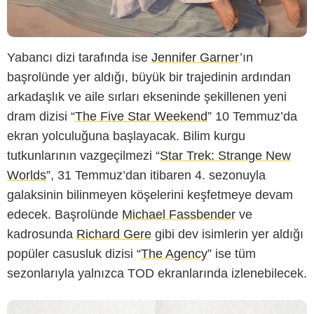
Yabancı dizi tarafında ise
Jennifer Garner
’ın
başrolünde yer aldığı, büyük bir trajedinin ardından
arkadaşlık ve aile sırları ekseninde şekillenen yeni
dram dizisi “
The Five Star Weekend
” 10 Temmuz’da
ekran yolculuğuna başlayacak. Bilim kurgu
tutkunlarının vazgeçilmezi “
Star Trek: Strange New
Worlds
”, 31 Temmuz’dan itibaren 4. sezonuyla
galaksinin bilinmeyen köşelerini keşfetmeye devam
edecek. Başrolünde
Michael Fassbender
ve
kadrosunda
Richard Gere
gibi dev isimlerin yer aldığı
popüler casusluk dizisi “
The Agency
” ise tüm
sezonlarıyla yalnızca TOD ekranlarında izlenebilecek.