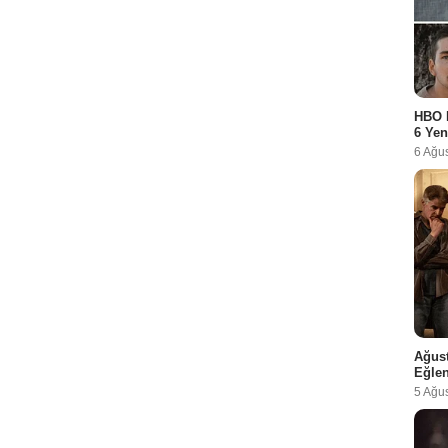
HBO 
6 Yen
6 Ağu
Ağust
Eğlen
5 Ağu