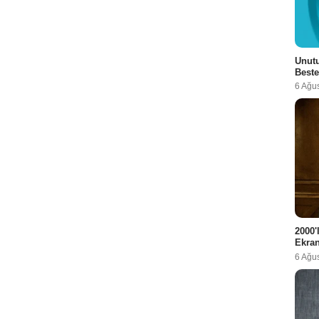
Unutu
Beste
6 Ağu
2000'
Ekra
6 Ağu