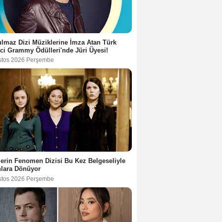
lmaz Dizi Müziklerine İmza Atan Türk
ci Grammy Ödülleri'nde Jüri Üyesi!
stos 2026 Perşembe
lerin Fenomen Dizisi Bu Kez Belgeseliyle
nlara Dönüyor
stos 2026 Perşembe