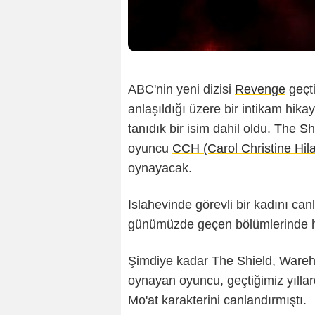
ABC'nin yeni dizisi
Revenge
geçt
anlaşıldığı üzere bir intikam hika
tanıdık bir isim dahil oldu.
The Sh
oyuncu
CCH (Carol Christine Hil
oynayacak.
Islahevinde görevli bir kadını ca
günümüzde geçen bölümlerinde h
Şimdiye kadar The Shield, Ware
oynayan oyuncu, geçtiğimiz yıll
Mo'at karakterini canlandırmıştı.