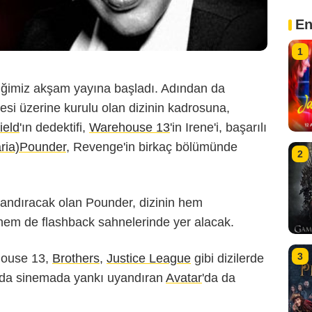
En
1
iğimiz akşam yayına başladı. Adından da
yesi üzerine kurulu olan dizinin kadrosuna,
ield
'ın dedektifi,
Warehouse 13
'in Irene'i, başarılı
aria)Pounder
, Revenge'in birkaç bölümünde
2
nlandıracak olan Pounder, dizinin hem
em de flashback sahnelerinde yer alacak.
3
house 13,
Brothers
,
Justice League
gibi dizilerde
arda sinemada yankı uyandıran
Avatar
'da da