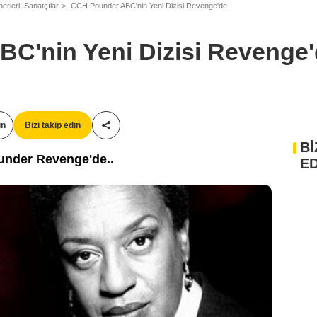
erleri: Sanatçılar
CCH Pounder ABC'nin Yeni Dizisi Revenge'de
C'nin Yeni Dizisi Revenge
in
Bizi takip edin
Paylaş!
Bİ
ounder Revenge'de..
ED