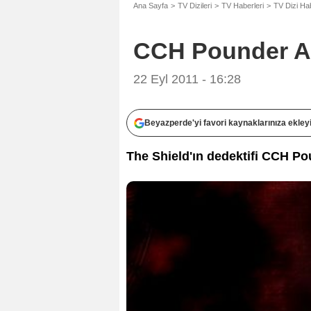
Ana Sayfa
TV Dizileri
TV Haberleri
TV Dizi Hab
CCH Pounder AB
22 Eyl 2011 - 16:28
Beyazperde'yi favori kaynaklarınıza ekley
The Shield'ın dedektifi CCH P