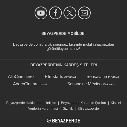
BEYAZPERDE MOBILDE!
Beyazperde.com'u artık sorunsuz biçimde mobil cihazınızdan
görüntüleyebilirsiniz!
BEYAZPERDE'NIN KARDEŞ SİTELERİ
AlloCiné
Filmstarts
SensaCine
Fransa
Almanya
İspanya
AdoroCinema
Sensacine México
brasil
Meksika
Beyazperde Hakkında
|
İletişim
|
Beyazperde Kullanım Şartları
|
Kişisel
Verilerin korunmasi
|
Gizlilik
|
©Beyazperde