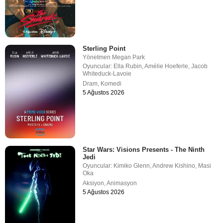
Sterling Point
Yönetmen
Megan Park
Oyuncular:
Ella Rubin
,
Amélie Hoeferle
,
Jacob
Whiteduck-Lavoie
Dram
,
Komedi
5 Ağustos 2026
Star Wars: Visions Presents - The Ninth
Jedi
Oyuncular:
Kimiko Glenn
,
Andrew Kishino
,
Masi
Oka
Aksiyon
,
Animasyon
5 Ağustos 2026