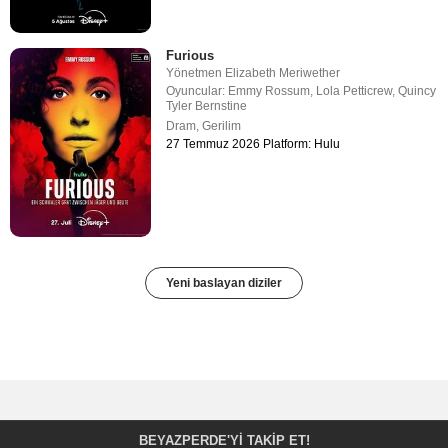
Furious
Yönetmen
Elizabeth Meriwether
Oyuncular:
Emmy Rossum
,
Lola Petticrew
,
Quincy
Tyler Bernstine
Dram
,
Gerilim
27 Temmuz 2026 Platform: Hulu
Yeni baslayan diziler
BEYAZPERDE'YI TAKIP ET!