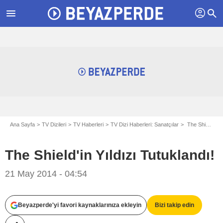
profil
menu
search
Ana Sayfa
TV Dizileri
TV Haberleri
TV Dizi Haberleri: Sanatçılar
The Shield'in Yıldızı Tutuklandı!
The Shield'in Yıldızı Tutuklandı!
21 May 2014 - 04:54
Beyazperde'yi favori kaynaklarınıza ekleyin
Bizi takip edin