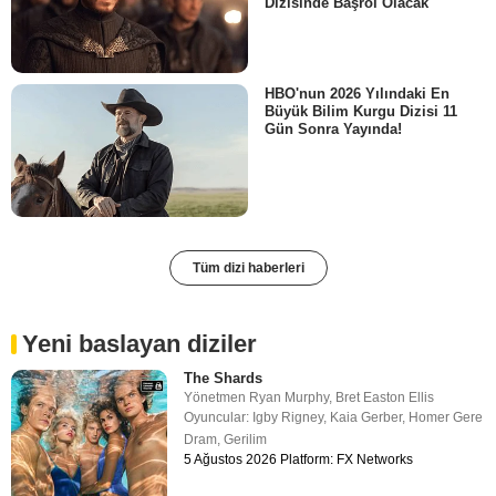
Dizisinde Başrol Olacak
HBO'nun 2026 Yılındaki En
Büyük Bilim Kurgu Dizisi 11
Gün Sonra Yayında!
Tüm dizi haberleri
Yeni baslayan diziler
The Shards
Yönetmen
Ryan Murphy
,
Bret Easton Ellis
Oyuncular:
Igby Rigney
,
Kaia Gerber
,
Homer Gere
Dram
,
Gerilim
5 Ağustos 2026 Platform: FX Networks