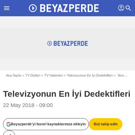
profil
menu
search
Ana Sayfa
TV Dizileri
TV Haberleri
Televizyonun En İyi Dedektifleri
Veronica Mars
Televizyonun En İyi Dedektifleri
22 May 2018 - 09:00
Beyazperde'yi favori kaynaklarınıza ekleyin
Bizi takip edin