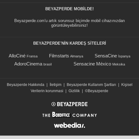
BEYAZPERDE MOBILDE!
Beyazperde.com'u artık sorunsuz biçimde mobil cihazınızdan
görüntüleyebilirsiniz!
BEYAZPERDE'NIN KARDEŞ SİTELERİ
AlloCiné
Filmstarts
SensaCine
Fransa
Almanya
İspanya
AdoroCinema
Sensacine México
brasil
Meksika
Beyazperde Hakkında
|
İletişim
|
Beyazperde Kullanım Şartları
|
Kişisel
Verilerin korunmasi
|
Gizlilik
|
©Beyazperde