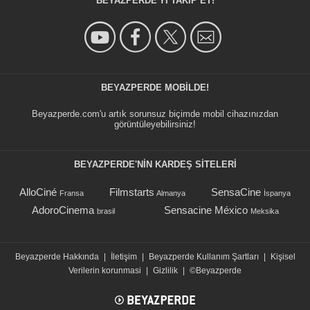
BEYAZPERDE'YI TAKIP ET!
BEYAZPERDE MOBILDE!
Beyazperde.com'u artık sorunsuz biçimde mobil cihazınızdan
görüntüleyebilirsiniz!
BEYAZPERDE'NIN KARDEŞ SİTELERİ
AlloCiné
Filmstarts
SensaCine
Fransa
Almanya
İspanya
AdoroCinema
Sensacine México
brasil
Meksika
Beyazperde Hakkında
|
İletişim
|
Beyazperde Kullanım Şartları
|
Kişisel
Verilerin korunmasi
|
Gizlilik
|
©Beyazperde