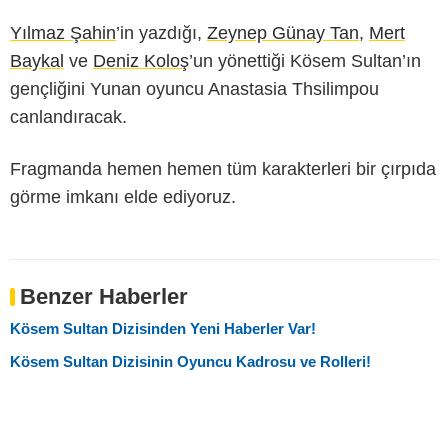
Yılmaz Şahin
’in yazdığı,
Zeynep Günay Tan
,
Mert
Baykal
ve
Deniz Koloş
’un yönettiği Kösem Sultan’ın
gençliğini Yunan oyuncu Anastasia Thsilimpou
canlandıracak.
Fragmanda hemen hemen tüm karakterleri bir çırpıda
görme imkanı elde ediyoruz.
Benzer Haberler
Kösem Sultan Dizisinden Yeni Haberler Var!
Kösem Sultan Dizisinin Oyuncu Kadrosu ve Rolleri!