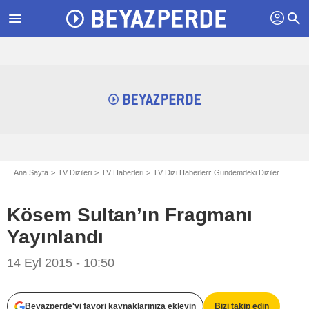
profil
menu
search
Ana Sayfa
TV Dizileri
TV Haberleri
TV Dizi Haberleri: Gündemdeki Diziler
Kösem
Kösem Sultan’ın Fragmanı
Yayınlandı
14 Eyl 2015 - 10:50
Beyazperde'yi favori kaynaklarınıza ekleyin
Bizi takip edin