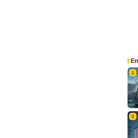
En
1
2