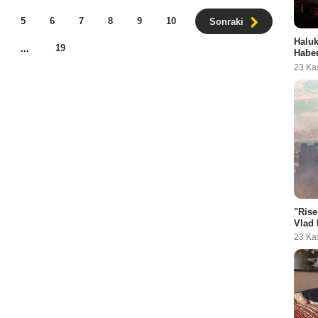
5
6
7
8
9
10
Sonraki
Haluk
19
...
Habe
23 Ka
"Rise
Vlad 
23 Ka