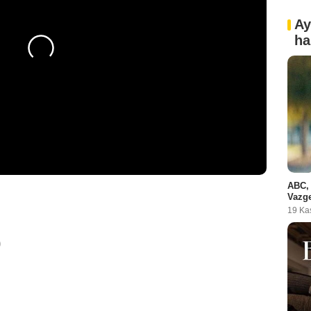
Ay
ha
ABC, 
Vazge
19 Ka
0