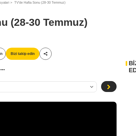
syalari
TV’de Hafta Sonu (28-30 Temmuz)
nu (28-30 Temmuz)
in
Bizi takip edin
Paylaş!
Bİ
...
ED