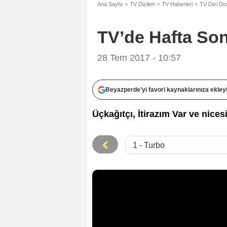
Ana Sayfa
TV Dizileri
TV Haberleri
TV Dizi Do
TV’de Hafta So
28 Tem 2017 - 10:57
Beyazperde'yi favori kaynaklarınıza ekley
Üçkağıtçı, İtirazım Var ve nicesi