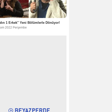
dın 1 Erkek" Yeni Bölümlerle Dönüyor!
sım 2022 Perşembe