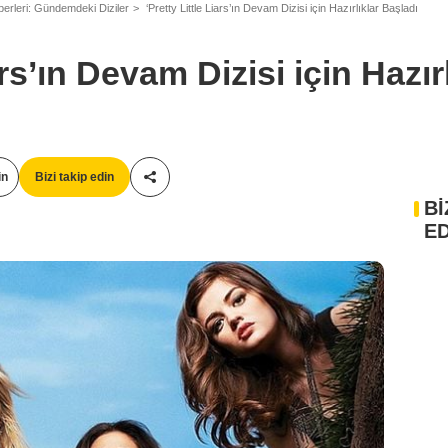
berleri: Gündemdeki Diziler
‘Pretty Little Liars’ın Devam Dizisi için Hazırlıklar Başladı
ars’ın Devam Dizisi için Hazır
in
Bizi takip edin
Paylaş!
Bİ
ED