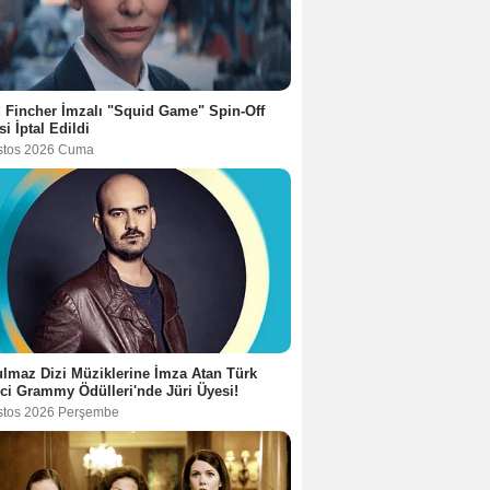
 Fincher İmzalı "Squid Game" Spin-Off
si İptal Edildi
stos 2026 Cuma
lmaz Dizi Müziklerine İmza Atan Türk
ci Grammy Ödülleri'nde Jüri Üyesi!
stos 2026 Perşembe