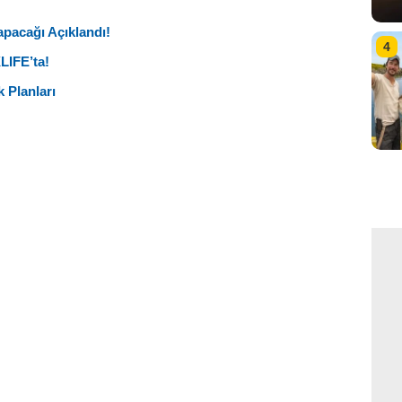
Yapacağı Açıklandı!
4
XLIFE’ta!
 Planları