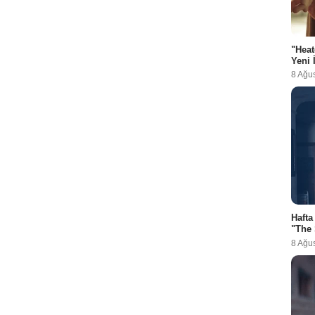
"Heat
Yeni 
8 Ağu
Hafta
"The 
8 Ağu