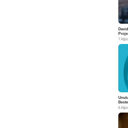
David
Proje
7 Ağu
Unutu
Beste
6 Ağu