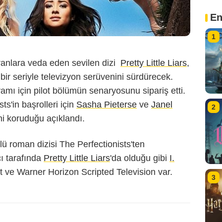
En
1
ranlara veda eden sevilen dizi
Pretty Little Liars
,
 bir seriyle televizyon serüvenini sürdürecek.
amı için pilot bölümün senaryosunu sipariş etti.
sts'in başrolleri için
Sasha Pieterse
ve
Janel
2
ini koruduğu açıklandı.
lü roman dizisi The Perfectionists'ten
ı tarafında
Pretty Little Liars
'da olduğu gibi
I.
t ve Warner Horizon Scripted Television var.
3