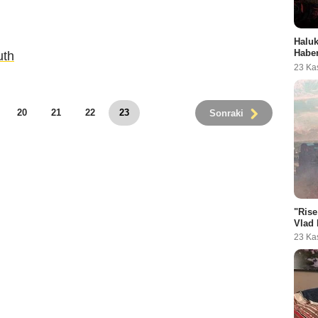
Haluk
Habe
uth
23 Ka
20
21
22
23
Sonraki
"Rise
Vlad 
23 Ka