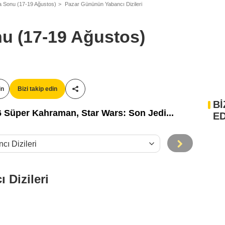
a Sonu (17-19 Ağustos)
Pazar Gününün Yabancı Dizileri
u (17-19 Ağustos)
in
Bizi takip edin
Paylaş!
Bİ
6 Süper Kahraman, Star Wars: Son Jedi...
ED
 Dizileri