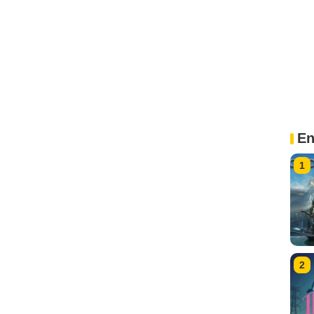
En
1
2