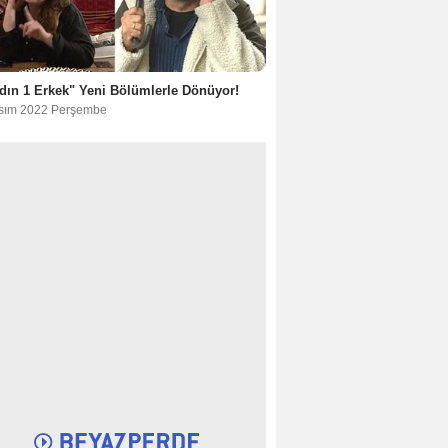
dın 1 Erkek" Yeni Bölümlerle Dönüyor!
sım 2022 Perşembe