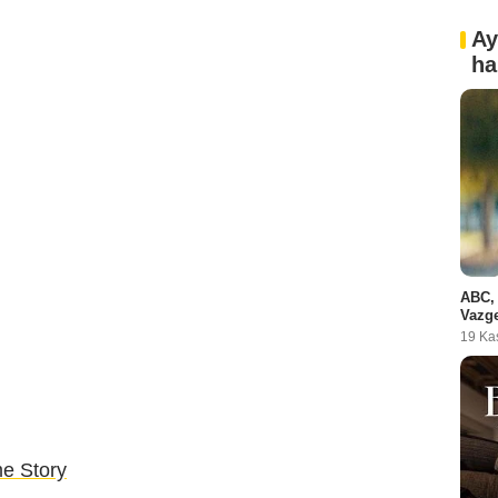
Ay
ha
ABC, 
Vazge
19 Ka
e Story