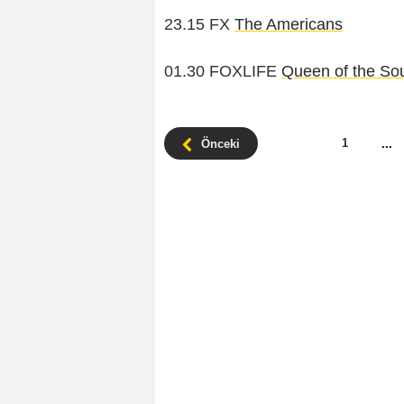
23.15 FX
The Americans
01.30 FOXLIFE
Queen of the So
1
Önceki
...