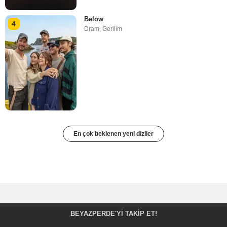
Below
4
Dram
,
Gerilim
En çok beklenen yeni diziler
BEYAZPERDE'YI TAKIP ET!