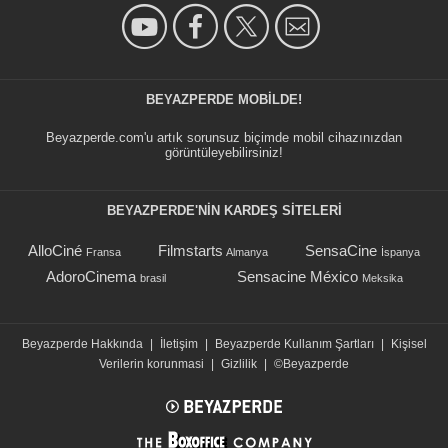
BEYAZPERDE MOBILDE!
Beyazperde.com'u artık sorunsuz biçimde mobil cihazınızdan
görüntüleyebilirsiniz!
BEYAZPERDE'NIN KARDEŞ SİTELERİ
AlloCiné
Filmstarts
SensaCine
Fransa
Almanya
İspanya
AdoroCinema
Sensacine México
brasil
Meksika
Beyazperde Hakkında
|
İletişim
|
Beyazperde Kullanım Şartları
|
Kişisel
Verilerin korunmasi
|
Gizlilik
|
©Beyazperde