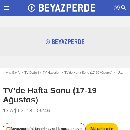
profil
menu
search
Ana Sayfa
TV Dizileri
TV Haberleri
TV’de Hafta Sonu (17-19 Ağustos)
Umut Dalgaları
TV’de Hafta Sonu (17-19
Ağustos)
17 Ağu 2018 - 09:46
Beyazperde'yi favori kaynaklarınıza ekleyin
Bizi takip edin