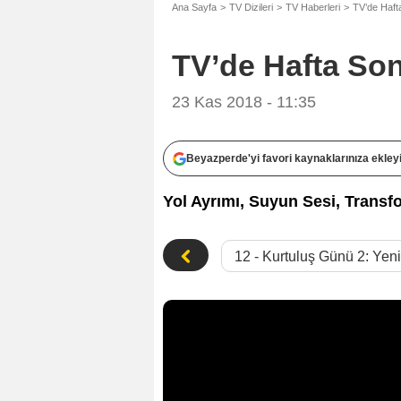
Ana Sayfa
TV Dizileri
TV Haberleri
TV’de Haft
TV’de Hafta Son
23 Kas 2018 - 11:35
Beyazperde'yi favori kaynaklarınıza ekley
Yol Ayrımı, Suyun Sesi, Transf