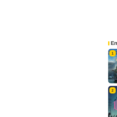
En
1
2