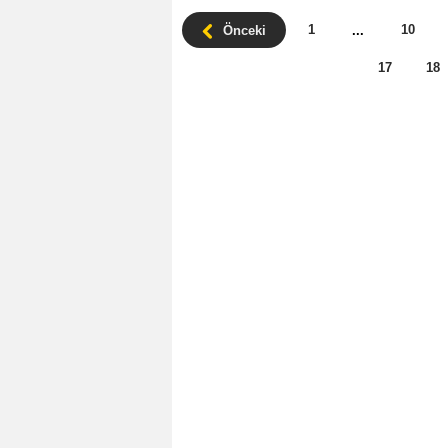
1
10
Önceki
...
17
18