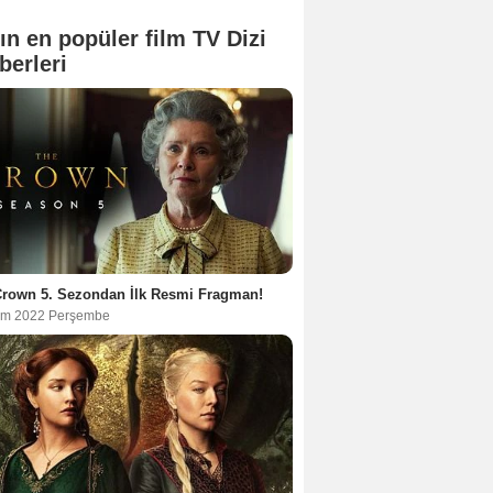
ın en popüler film TV Dizi
berleri
Crown 5. Sezondan İlk Resmi Fragman!
im 2022 Perşembe