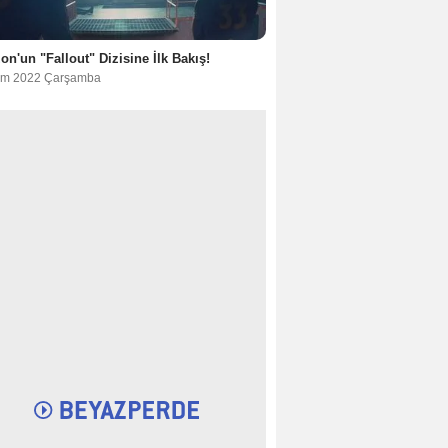
n'un "Fallout" Dizisine İlk Bakış!
im 2022 Çarşamba