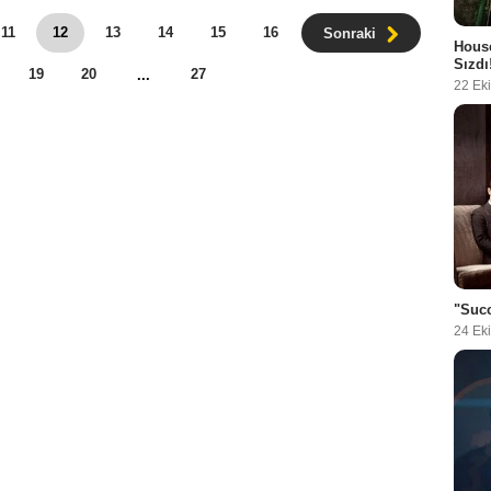
11
12
13
14
15
16
Sonraki
House
Sızdı
19
20
27
...
22 Ek
"Succ
24 Ek