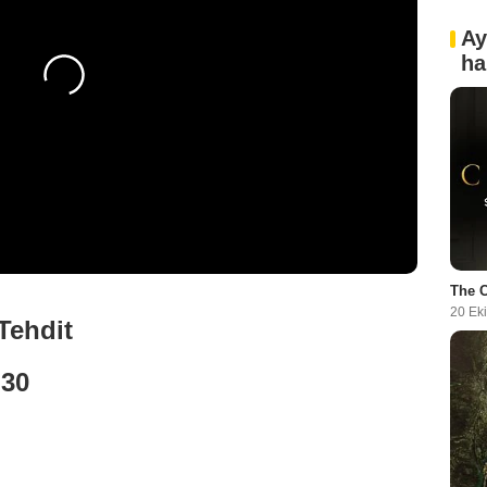
Ay
ha
The 
20 Ek
Tehdit
.30