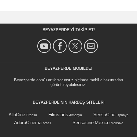
BEYAZPERDE'YI TAKIP ET!
BEYAZPERDE MOBILDE!
Beyazperde.com'u artık sorunsuz biçimde mobil cihazınızdan
görüntüleyebilirsiniz!
BEYAZPERDE'NIN KARDEŞ SİTELERİ
AlloCiné
Filmstarts
SensaCine
Fransa
Almanya
İspanya
AdoroCinema
Sensacine México
brasil
Meksika