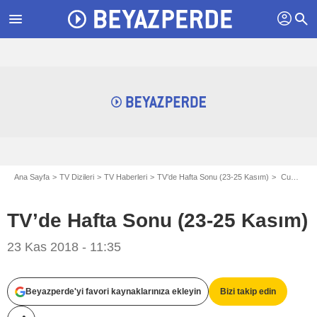
profil
menu
search
Ana Sayfa
TV Dizileri
TV Haberleri
TV’de Hafta Sonu (23-25 Kasım)
Cumartesi Gününün Yabancı Dizileri
TV’de Hafta Sonu (23-25 Kasım)
23 Kas 2018 - 11:35
Beyazperde'yi favori kaynaklarınıza ekleyin
Bizi takip edin