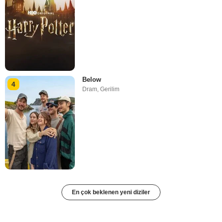
Below
4
Dram
,
Gerilim
En çok beklenen yeni diziler