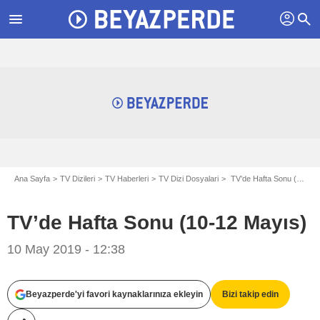
profil
menu
search
Ana Sayfa
TV Dizileri
TV Haberleri
TV Dizi Dosyalari
TV’de Hafta Sonu (10-12 Mayıs)
TV’de Hafta Sonu (10-12 Mayıs)
10 May 2019 - 12:38
Beyazperde'yi favori kaynaklarınıza ekleyin
Bizi takip edin