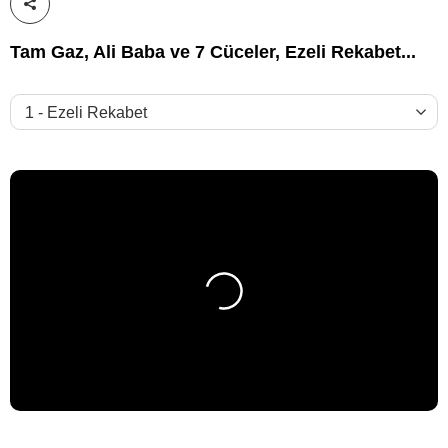
Paylaş!
Tam Gaz, Ali Baba ve 7 Cüceler, Ezeli Rekabet...