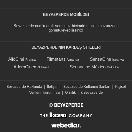
BEYAZPERDE MOBILDE!
Beyazperde.com'u artık sorunsuz biçimde mobil cihazınızdan
görüntüleyebilirsiniz!
BEYAZPERDE'NIN KARDEŞ SİTELERİ
AlloCiné
Filmstarts
SensaCine
Fransa
Almanya
İspanya
AdoroCinema
Sensacine México
brasil
Meksika
Beyazperde Hakkında
|
İletişim
|
Beyazperde Kullanım Şartları
|
Kişisel
Verilerin korunmasi
|
Gizlilik
|
©Beyazperde